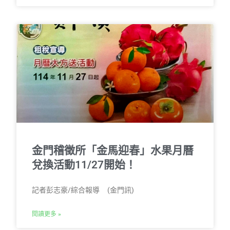
金門稽徵所「金馬迎春」水果月曆
兌換活動11/27開始！
記者彭志豪/綜合報導 (金門訊)
閱讀更多 »