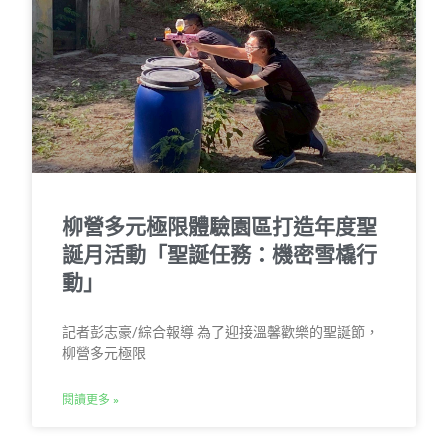
柳營多元極限體驗園區打造年度聖
誕月活動「聖誕任務：機密雪橇行
動」
記者彭志豪/綜合報導 為了迎接溫馨歡樂的聖誕節，
柳營多元極限
閱讀更多 »