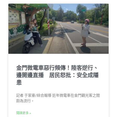
金門微電車惡行頻傳！陸客逆行、
邊開邊直播 居民怒批：安全成隱
患
記者 于家豪/綜合報導 近年微電車在金門觀光客之間
蔚為流行，
閱讀更多 »