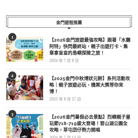
金門遊程推薦
1
【2026金門旅遊最強攻略】跟著「水獺
阿特」快閃最終站，親子出遊打卡、集
章拿盲盒的島嶼探險之旅！
2026 年 7 月 8 日
2
【2025金門中秋博狀元餅】系列活動攻
略｜親子旅遊必玩、機票大獎等你來
博！
2025 年 8 月 27 日
3
【2026金門暑假必去景點】烈嶼親子童
玩節718-719盛大登場！習山湖公園全
攻略，草屯囝仔熱力開唱
2026 年 7 月 15 日