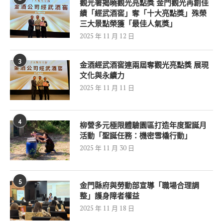
觀光署揭曉觀光亮點獎 金門觀光再創佳
績「經武酒窖」奪「十大亮點獎」殊榮
三大景點榮獲「最佳人氣獎」
2025 年 11 月 12 日
3
金酒經武酒窖連兩屆奪觀光亮點獎 展現
文化與永續力
2025 年 11 月 11 日
4
柳營多元極限體驗園區打造年度聖誕月
活動「聖誕任務：機密雪橇行動」
2025 年 11 月 30 日
5
金門縣府與勞動部宣導「職場合理調
整」護身障者權益
2025 年 11 月 18 日