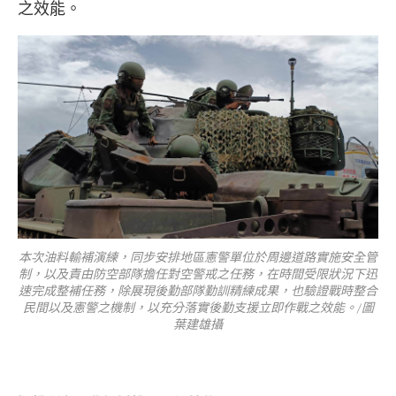
之效能。
本次油料輸補演練，同步安排地區憲警單位於周邊道路實施安全管
制，以及責由防空部隊擔任對空警戒之任務，在時間受限狀況下迅
速完成整補任務，除展現後勤部隊勤訓精練成果，也驗證戰時整合
民間以及憲警之機制，以充分落實後勤支援立即作戰之效能。/圖
葉建雄攝