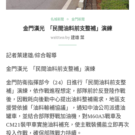
名城新聞
金門新聞
金門漢光 「民間油料前支整補」演練
written by
建雄 葉
記者葉建雄/綜合報導
金門漢光 「民間油料前支整補」演練
金門防衛指揮部今（24）日進行「民間油料前支整
補」演練，依作戰進程想定，部隊前於反登陸作戰
後，因戰耗向後勤中心提出油料整補需求，地區支
援營依據「油料輸補協議」，通知中油公司派遣油
罐車，並結合部隊野戰加油機，對M60A3戰車及
CM21裝甲車實施油料補充，使主戰裝備能立即再次
投入作戰，確保部隊戰力持續。