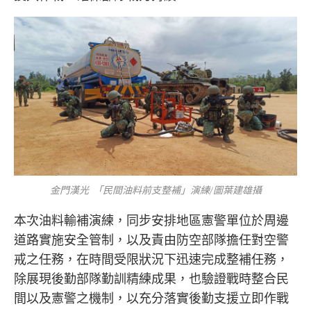
金門漢光 「民間油料前支整補」演練/圖葉建雄攝
本次油料輸補演練，同步安排地區憲警單位於周邊
道路實施安全管制，以及責由防空部隊擔任對空警
戒之任務，在時間受限狀況下迅速完成整補任務，
除展現後勤部隊勤訓精練成果，也驗證戰時整合民
間以及憲警之機制，以充分落實後勤支援立即作戰