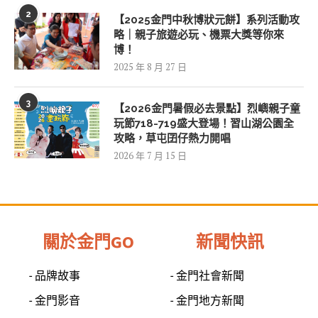
2
【2025金門中秋博狀元餅】系列活動攻
略｜親子旅遊必玩、機票大獎等你來
博！
2025 年 8 月 27 日
3
【2026金門暑假必去景點】烈嶼親子童
玩節718-719盛大登場！習山湖公園全
攻略，草屯囝仔熱力開唱
2026 年 7 月 15 日
關於金門GO
新聞快訊
- 品牌故事
- 金門社會新聞
- 金門影音
- 金門地方新聞