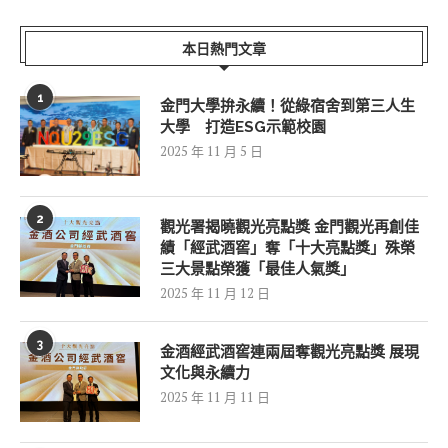
本日熱門文章
1
金門大學拚永續！從綠宿舍到第三人生
大學 打造ESG示範校園
2025 年 11 月 5 日
2
觀光署揭曉觀光亮點獎 金門觀光再創佳
績「經武酒窖」奪「十大亮點獎」殊榮
三大景點榮獲「最佳人氣獎」
2025 年 11 月 12 日
3
金酒經武酒窖連兩屆奪觀光亮點獎 展現
文化與永續力
2025 年 11 月 11 日