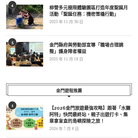
4
柳營多元極限體驗園區打造年度聖誕月
活動「聖誕任務：機密雪橇行動」
2025 年 11 月 30 日
5
金門縣府與勞動部宣導「職場合理調
整」護身障者權益
2025 年 11 月 18 日
金門遊程推薦
1
【2026金門旅遊最強攻略】跟著「水獺
阿特」快閃最終站，親子出遊打卡、集
章拿盲盒的島嶼探險之旅！
2026 年 7 月 8 日