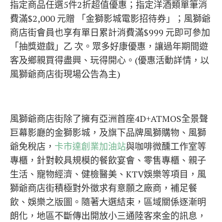
指定商品任選5件2折超值優惠；指定洋酒類單筆消
費滿$2,000 元贈 「金獅影城電影招待券」；風獅爺
商店街會員也享有單日累計消費滿$999 元即可參加
「抽獎遊戲」乙 次。眾多好康優惠，讓過年期間遊
客及鄉親買得盡興、玩得開心。(優惠活動詳情，以
風獅爺商店街現場公告為主)
風獅爺商店街除了擁有亞洲首座4D+ATMOS全景聲
巨幕影廳的金獅影城，及旗下品牌風獅購物、風獅
爺免稅店，
卡市達創業加油站
與咖啡微醺工作室等
專櫃，針對較具規模的餐飲宴會、零售專櫃、親子
生活、寵物經濟、健檢醫美、KTV娛樂等項目，風
獅爺商店街積極對外徵求有意願之廠商，補足餐
飲、娛樂之版圖。隨著大選結束，區域關係逐漸明
朗化，地區不斷傳出開放小三通陸客來金的訊息，