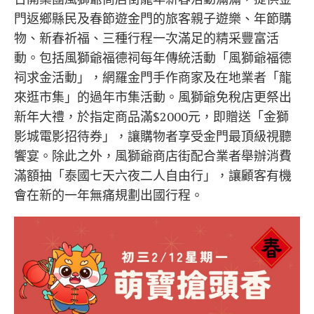
門返鄉縣民及春節遊金門的旅客親子遊樂、年節購
物、新春祈福、三種行程一次滿足的精采豐富活
動。包括風獅爺福德祠每年傳統活動「風獅爺福德
祠求金活動」，網羅金門手作商家及在地業者「龍
來逛市集」的過年市集活動。風獅爺免稅店更祭出
新年大禮，於指定商品滿$2000元，即贈送「金獅
影城電影招待券」，讓購物者享受金門最頂級視聽
饗宴。除此之外，風獅爺商店街配合業者舉辦消費
滿額抽「泰國七天六夜二人自由行」，讓顧客有機
會在新的一年無痛規劃出國行程。