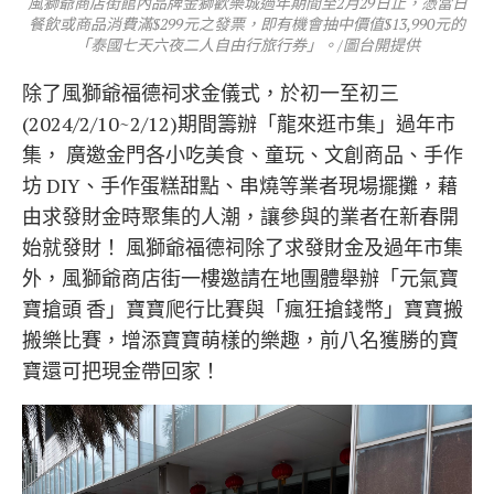
風獅爺商店街館內品牌金獅歡樂城過年期間至2月29日止，憑當日
餐飲或商品消費滿$299元之發票，即有機會抽中價值$13,990元的
「泰國七天六夜二人自由行旅行券」。/圖台開提供
除了風獅爺福德祠求金儀式，於初一至初三
(2024/2/10~2/12)期間籌辦「龍來逛市集」過年市
集， 廣邀金門各小吃美食、童玩、文創商品、手作
坊 DIY、手作蛋糕甜點、串燒等業者現場擺攤，藉
由求發財金時聚集的人潮，讓參與的業者在新春開
始就發財！ 風獅爺福德祠除了求發財金及過年市集
外，風獅爺商店街一樓邀請在地團體舉辦「元氣寶
寶搶頭 香」寶寶爬行比賽與「瘋狂搶錢幣」寶寶搬
搬樂比賽，增添寶寶萌樣的樂趣，前八名獲勝的寶
寶還可把現金帶回家！