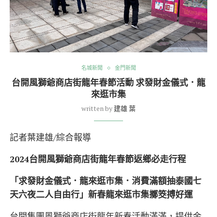
名城新聞
金門新聞
台開風獅爺商店街龍年春節活動 求發財金儀式．龍
來逛市集
written by
建雄 葉
記者葉建雄/綜合報導
2024
台開風獅爺商店街龍年春節返鄉必走行程
「求發財金儀式．龍來逛市集．消費滿額抽泰國七
天六夜二人自由行」新春龍來逛市集擲筊搏好運
台開集團風獅爺商店街龍年新春活動滿滿，提供金