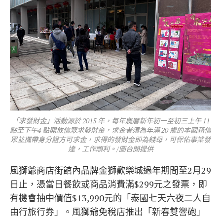
「求發財金」活動源於 2015 年，每年農曆新年初一至初三上午 11
點至下午4 點開放信眾求發財金，求金者須為年滿 20 歲的本國籍信
眾並攜帶身分證方可求金，求得的發財金即為錢母，可保佑事業發
達，工作順利。/圖台開提供
風獅爺商店街館內品牌金獅歡樂城過年期間至2月29
日止，憑當日餐飲或商品消費滿$299元之發票，即
有機會抽中價值$13,990元的「泰國七天六夜二人自
由行旅行券」。風獅爺免稅店推出「新春雙響砲」