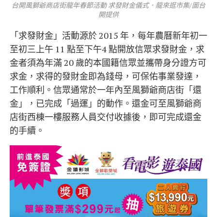
台開風獅爺商店街龍年春節活動 求發財金儀式．龍來逛市集/圖台
開提供
「求發財金」活動源於 2015 年，每年農曆新年初一
至初三上午 11 點至下午4 點開放信眾求發財金，求
金者須為年滿 20 歲的本國籍信眾並攜帶身分證方可
求金，求得的發財金即為錢母，可保佑事業發達，
工作順利。信眾通常於一年內至風獅爺商店街「還
金」，已完成「過運」的動作。還金可至風獅爺商
店街西棟一樓服務人員交付收據後，即可完成還金
的手續。