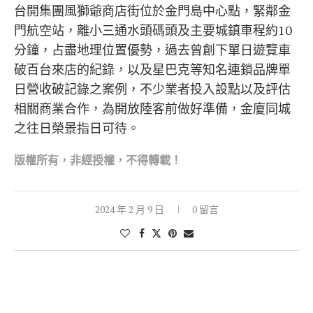
台開集團風獅爺商店街位於金門島中心點，緊鄰金
門航空站，離小三通水頭碼頭及主要城鎮車程約10
分鐘，占盡地理位置優勢，過去曾創下單日遊覽車
破百台來店的紀錄，以及星巴克等知名連鎖品牌單
日營收破記錄之案例，不少業者投入設點以及評估
相關商業合作，為開放陸客前做好準備，金廈同城
之往日榮景指日可待。
版權所有，非經
授權，不得轉載！
2024 年 2 月 9 日
0 留言