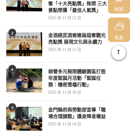
奪「十大亮點獎」殊榮 三大
船班
景點榮獲「最佳人氣獎」
2025 年 11 月 12 日
3
金酒經武酒窖連兩屆奪觀光
氣象
亮點獎 展現文化與永續力
2025 年 11 月 11 日
4
柳營多元極限體驗園區打造
年度聖誕月活動「聖誕任
務：機密雪橇行動」
2025 年 11 月 30 日
5
金門縣府與勞動部宣導「職
場合理調整」護身障者權益
2025 年 11 月 18 日