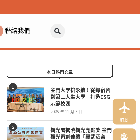
聯絡我們
本日熱門文章
1
金門大學拚永續！從綠宿舍
到第三人生大學 打造ESG
示範校園
2025 年 11 月 5 日
航班
2
觀光署揭曉觀光亮點獎 金門
觀光再創佳績「經武酒窖」