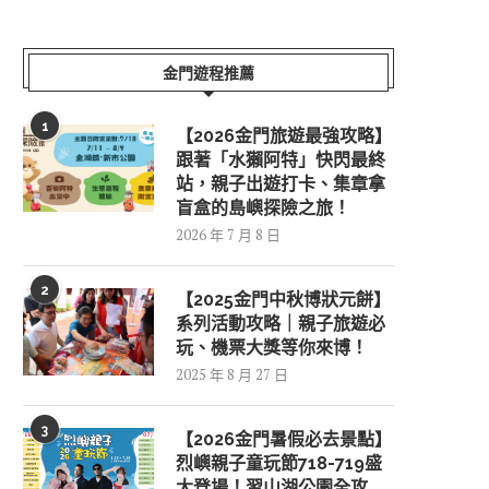
金門遊程推薦
1
【2026金門旅遊最強攻略】
跟著「水獺阿特」快閃最終
站，親子出遊打卡、集章拿
盲盒的島嶼探險之旅！
2026 年 7 月 8 日
2
【2025金門中秋博狀元餅】
系列活動攻略｜親子旅遊必
玩、機票大獎等你來博！
2025 年 8 月 27 日
3
【2026金門暑假必去景點】
烈嶼親子童玩節718-719盛
大登場！習山湖公園全攻