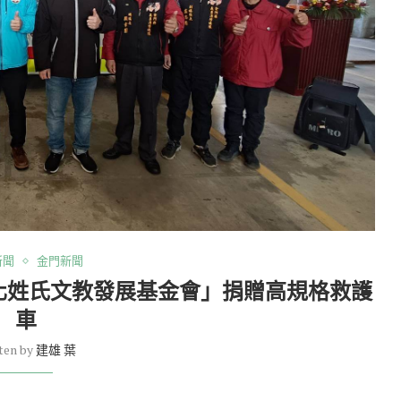
新聞
金門新聞
化姓氏文教發展基金會」捐贈高規格救護
車
ten by
建雄 葉