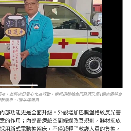
福祉，並將這份愛心化為行動，慷慨捐贈給金門縣消防局1輛造價新台
的救護車。/圖葉建雄攝
內部功能更是全面升級。外觀增加巴騰堡格紋反光警
意的作用；內部醫療艙空間經過改善規劃，器材擺放
採用新式電動擔架床，不僅減輕了救護人員的負擔，