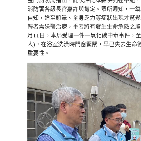
金門消防局指出，此次評比本縣併列在甲組，總
消防署各級長官嘉許與肯定。眾所週知，一氧
自知，迨至頭暈、全身乏力等症狀出現才驚覺
輕者需送醫治療，重者將有發生生命危險之虞，
月11日，本局受理一件一氧化碳中毒事件，至
人)，在浴室洗澡時門窗緊閉，早已失去生命
重要性。