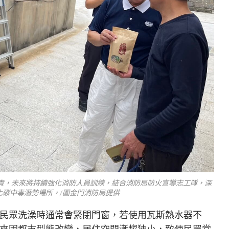
責，未來將持續強化消防人員訓練，結合消防局防火宣導志工隊，深
化碳中毒潛勢場所，/圖金門消防局提供
民眾洗澡時通常會緊閉門窗，若使用瓦斯熱水器不
來因都市型態改變，居住空間漸趨狹小，致使民眾常