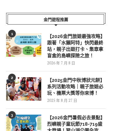
金門遊程推薦
1
【2026金門旅遊最強攻略】
跟著「水獺阿特」快閃最終
站，親子出遊打卡、集章拿
盲盒的島嶼探險之旅！
2026 年 7 月 8 日
2
【2025金門中秋博狀元餅】
系列活動攻略｜親子旅遊必
玩、機票大獎等你來博！
2025 年 8 月 27 日
3
【2026金門暑假必去景點】
烈嶼親子童玩節718-719盛
大登場！習山湖公園全攻