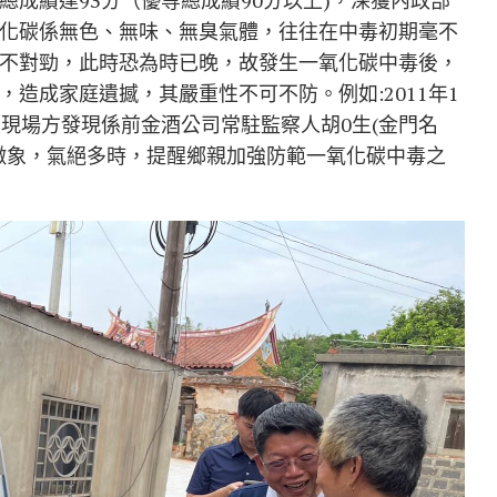
成績達93分（優等總成績90分以上)，深獲內政部
化碳係無色、無味、無臭氣體，往往在中毒初期毫不
不對勁，此時恐為時已晚，故發生一氧化碳中毒後，
造成家庭遺撼，其嚴重性不可不防。例如:2011年1
現場方發現係前金酒公司常駐監察人胡0生(金門名
徵象，氣絕多時，提醒鄉親加強防範一氧化碳中毒之