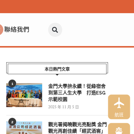
聯絡我們
本日熱門文章
1
金門大學拚永續！從綠宿舍
到第三人生大學 打造ESG
示範校園
2025 年 11 月 5 日
航班
2
觀光署揭曉觀光亮點獎 金門
觀光再創佳績「經武酒窖」