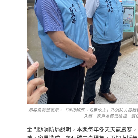
局長呂英華表示，「消災解厄、救民水火」乃消防人員職
入每一家戶為民眾檢視一氧
金門縣消防局說明，本縣每年冬天天氣嚴寒，
慎，容易造成一氧化碳中毒現象，再加上近年