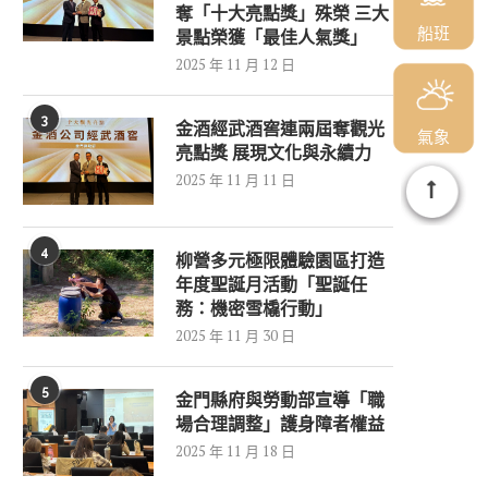
奪「十大亮點獎」殊榮 三大
船班
景點榮獲「最佳人氣獎」
2025 年 11 月 12 日
3
金酒經武酒窖連兩屆奪觀光
氣象
亮點獎 展現文化與永續力
2025 年 11 月 11 日
4
柳營多元極限體驗園區打造
年度聖誕月活動「聖誕任
務：機密雪橇行動」
2025 年 11 月 30 日
5
金門縣府與勞動部宣導「職
場合理調整」護身障者權益
2025 年 11 月 18 日