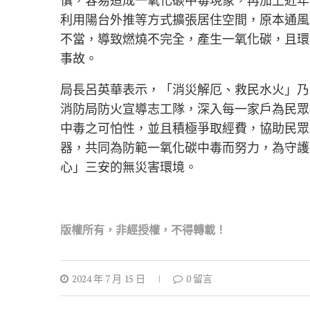
利用陽台外推等方式擴張居住空間，原本通風
不當，導致燃燒不完全，產生一氧化碳，且環
事故。
局長呂英華表示，「消災解厄、救民水火」乃
消防局防火宣導志工隊，深入每一家戶為民眾
中毒之可怕性，並且積極爭取經費，協助民眾
器，共同為防範一氧化碳中毒而努力，為守護
心」三安的無災害環境。
版權所有，非經
授權，不得轉載！
2024 年 7 月 15 日
0 留言