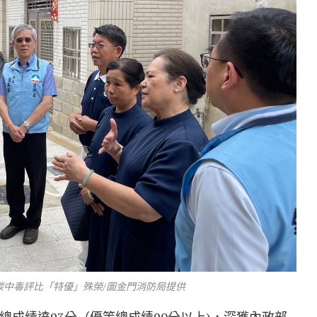
碳中毒評比「特優」殊榮/圖金門消防局提供