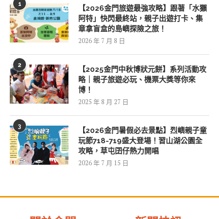
1
【2026金門旅遊最強攻略】跟著「水獺
阿特」快閃最終站，親子出遊打卡、集
章拿盲盒的島嶼探險之旅！
2026 年 7 月 8 日
2
【2025金門中秋博狀元餅】系列活動攻
略｜親子旅遊必玩、機票大獎等你來
博！
2025 年 8 月 27 日
3
【2026金門暑假必去景點】烈嶼親子童
玩節718-719盛大登場！習山湖公園全
攻略，草屯囝仔熱力開唱
2026 年 7 月 15 日