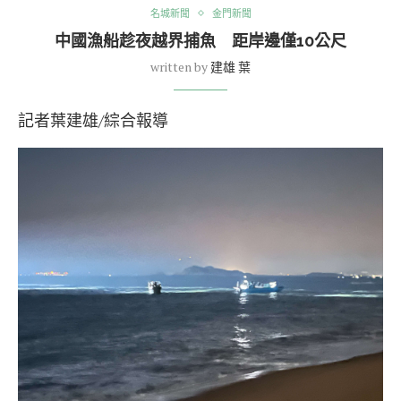
名城新聞
金門新聞
中國漁船趁夜越界捕魚 距岸邊僅10公尺
written by
建雄 葉
記者葉建雄/綜合報導