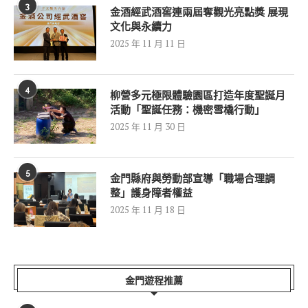
3
金酒經武酒窖連兩屆奪觀光亮點獎 展現
文化與永續力
2025 年 11 月 11 日
4
柳營多元極限體驗園區打造年度聖誕月
活動「聖誕任務：機密雪橇行動」
2025 年 11 月 30 日
5
金門縣府與勞動部宣導「職場合理調
整」護身障者權益
2025 年 11 月 18 日
金門遊程推薦