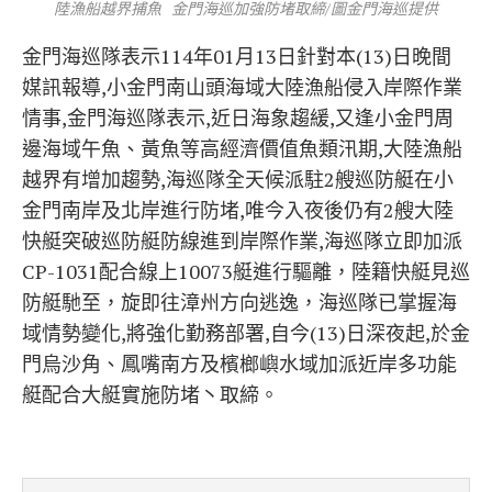
陸漁船越界捕魚 金門海巡加強防堵取締/圖金門海巡提供
金門海巡隊表示114年01月13日針對本(13)日晚間
媒訊報導,小金門南山頭海域大陸漁船侵入岸際作業
情事,金門海巡隊表示,近日海象趨緩,又逢小金門周
邊海域午魚、黃魚等高經濟價值魚類汛期,大陸漁船
越界有增加趨勢,海巡隊全天候派駐2艘巡防艇在小
金門南岸及北岸進行防堵,唯今入夜後仍有2艘大陸
快艇突破巡防艇防線進到岸際作業,海巡隊立即加派
CP-1031配合線上10073艇進行驅離，陸籍快艇見巡
防艇馳至，旋即往漳州方向逃逸，海巡隊已掌握海
域情勢變化,將強化勤務部署,自今(13)日深夜起,於金
門烏沙角、鳳嘴南方及檳榔嶼水域加派近岸多功能
艇配合大艇實施防堵丶取締。