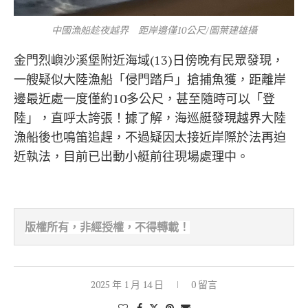
中國漁船趁夜越界 距岸邊僅10公尺/圖葉建雄攝
金門烈嶼沙溪堡附近海域(13)日傍晚有民眾發現，
一艘疑似大陸漁船「侵門踏戶」搶捕魚獲，距離岸
邊最近處一度僅約10多公尺，甚至隨時可以「登
陸」，直呼太誇張！據了解，海巡艇發現越界大陸
漁船後也鳴笛追趕，不過疑因太接近岸際於法再迫
近執法，目前已出動小艇前往現場處理中。
版權所有，非經
授權，不得轉載！
2025 年 1 月 14 日
0 留言