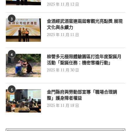
2025 年 11 月 12 日
3
金酒經武酒窖連兩屆奪觀光亮點獎 展現
文化與永續力
2025 年 11 月 11 日
4
柳營多元極限體驗園區打造年度聖誕月
活動「聖誕任務：機密雪橇行動」
2025 年 11 月 30 日
5
金門縣府與勞動部宣導「職場合理調
整」護身障者權益
2025 年 11 月 18 日