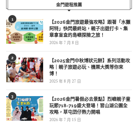
金門遊程推薦
1
【2026金門旅遊最強攻略】跟著「水獺
阿特」快閃最終站，親子出遊打卡、集
章拿盲盒的島嶼探險之旅！
2026 年 7 月 8 日
2
【2025金門中秋博狀元餅】系列活動攻
略｜親子旅遊必玩、機票大獎等你來
博！
2025 年 8 月 27 日
3
【2026金門暑假必去景點】烈嶼親子童
玩節718-719盛大登場！習山湖公園全
攻略，草屯囝仔熱力開唱
2026 年 7 月 15 日