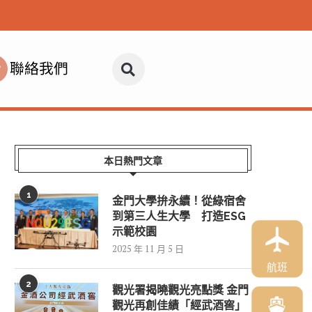
聯絡我們
本日熱門文章
1
金門大學拚永續！從綠宿舍
到第三人生大學 打造ESG
示範校園
2025 年 11 月 5 日
航班
2
觀光署揭曉觀光亮點獎 金門
觀光再創佳績「經武酒窖」