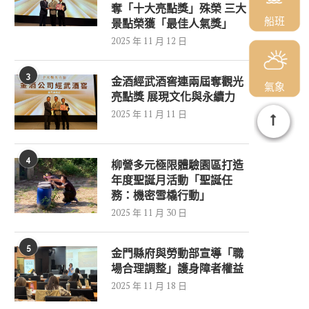
奪「十大亮點獎」殊榮 三大
船班
景點榮獲「最佳人氣獎」
2025 年 11 月 12 日
3
金酒經武酒窖連兩屆奪觀光
氣象
亮點獎 展現文化與永續力
2025 年 11 月 11 日
4
柳營多元極限體驗園區打造
年度聖誕月活動「聖誕任
務：機密雪橇行動」
2025 年 11 月 30 日
5
金門縣府與勞動部宣導「職
場合理調整」護身障者權益
2025 年 11 月 18 日