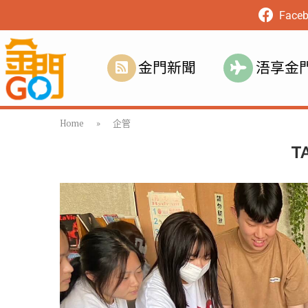
Face
金門新聞
浯享金
Home
»
企管
T