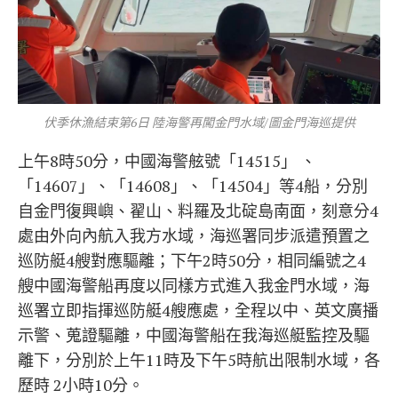
伏季休漁結束第6日 陸海警再闖金門水域/圖金門海巡提供
上午8時50分，中國海警舷號「14515」 、
「14607」、「14608」、「14504」等4船，分別
自金門復興嶼、翟山、料羅及北碇島南面，刻意分4
處由外向內航入我方水域，海巡署同步派遣預置之
巡防艇4艘對應驅離；下午2時50分，相同編號之4
艘中國海警船再度以同樣方式進入我金門水域，海
巡署立即指揮巡防艇4艘應處，全程以中、英文廣播
示警、蒐證驅離，中國海警船在我海巡艇監控及驅
離下，分別於上午11時及下午5時航出限制水域，各
歷時 2小時10分。