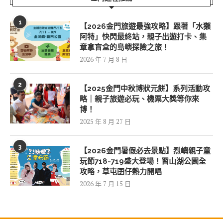
1
【2026金門旅遊最強攻略】跟著「水獺
阿特」快閃最終站，親子出遊打卡、集
章拿盲盒的島嶼探險之旅！
2026 年 7 月 8 日
2
【2025金門中秋博狀元餅】系列活動攻
略｜親子旅遊必玩、機票大獎等你來
博！
2025 年 8 月 27 日
3
【2026金門暑假必去景點】烈嶼親子童
玩節718-719盛大登場！習山湖公園全
攻略，草屯囝仔熱力開唱
2026 年 7 月 15 日