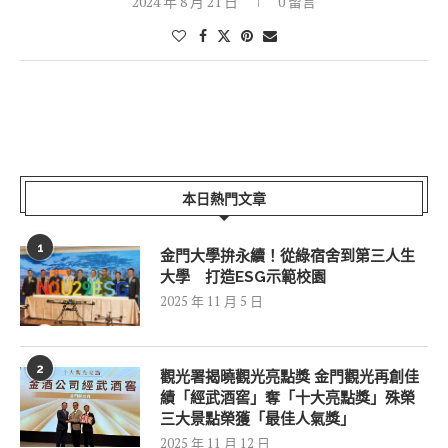
2024 年 8 月 21 日
0 留言
本日熱門文章
1
金門大學拚永續！從綠宿舍到第三人生
大學 打造ESG示範校園
2025 年 11 月 5 日
2
觀光署揭曉觀光亮點獎 金門觀光再創佳
績「經武酒窖」奪「十大亮點獎」殊榮
三大景點榮獲「最佳人氣獎」
2025 年 11 月 12 日