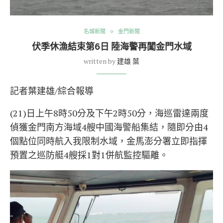
名城新聞
金門新聞
伏季休漁結束第6日 陸海警再闖金門水域
written by
建雄 葉
記者葉建雄/綜合報導
(21)日上午8時50分及下午2時50分，海巡雷達兩度
偵獲金門南方海域4艘中國海警船集結，隨即分由4
個點位同時航入我限制水域，金馬澎分署立即指揮
預置之巡防艇4艘採1對1併航監控驅離。