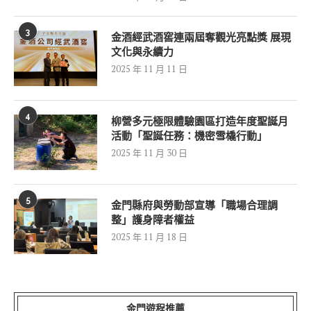
3
金酒經武酒窖連兩屆奪觀光亮點獎 展現
文化與永續力
2025 年 11 月 11 日
4
柳營多元極限體驗園區打造年度聖誕月
活動「聖誕任務：機密雪橇行動」
2025 年 11 月 30 日
5
金門縣府與勞動部宣導「職場合理調
整」護身障者權益
2025 年 11 月 18 日
金門遊程推薦