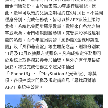
而金門籍部份，由於需集滿10尊旅行風獅爺，因
此，最早可以預約兌換之期程約在9月18日。不論何
種身分別，完成任務後，皆可以於APP系統上預約
兌換，系統也會同步顯示數量。歡迎來自各地之遊
客或老兵、金門鄉親踴躍參與，感受這股尋找風獅
爺的熱潮。而今年度另開發「風獅爺X金粿印鑰匙
圈」及「風獅爺瓷盤」等主題紀念品，則將分別於
11月及12月以抽獎方式贈送。凡完成指定任務即可
於系統上取得摸彩券參加抽獎。另外亦有年度最終
摸彩，將從完成任務之幸運兒中抽出
「iPhone15」、「PlayStation 5(光碟版)」等獎
項，各項抽獎之門檻及規定請詳見「尋找風獅爺
APP」系統中公告。