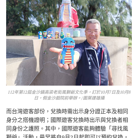
112年第12屆金沙鎮高粱老街風獅爺文化季，訂於10月7日及10月8
日，假金沙戲院前舉辦。/圖葉建雄攝
而台灣遊客部份，兌換時需出示身分證正本及相同
身分之搭機證明；國際遊客兌換時出示與兌換者相
同身份之護照。其中，國際遊客能夠體驗「尋找風
獅爺」活動，最早將自9月2日起即可以預約兌換，