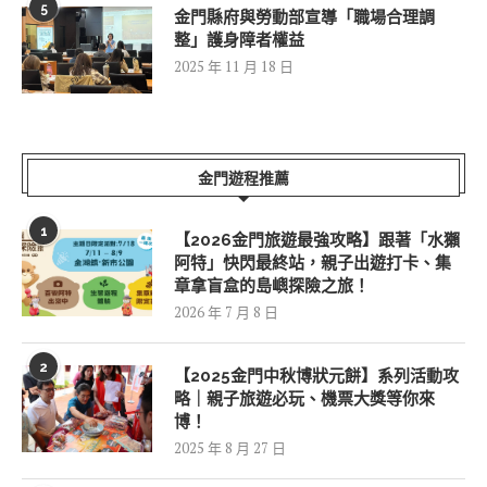
5
金門縣府與勞動部宣導「職場合理調
整」護身障者權益
2025 年 11 月 18 日
金門遊程推薦
1
【2026金門旅遊最強攻略】跟著「水獺
阿特」快閃最終站，親子出遊打卡、集
章拿盲盒的島嶼探險之旅！
2026 年 7 月 8 日
2
【2025金門中秋博狀元餅】系列活動攻
略｜親子旅遊必玩、機票大獎等你來
博！
2025 年 8 月 27 日