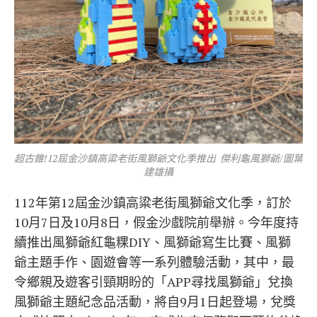
超古錐!12屆金沙鎮高粱老街風獅爺文化季推出 傑利龜風獅爺/圖葉
建雄攝
112年第12屆金沙鎮高粱老街風獅爺文化季，訂於
10月7日及10月8日，假金沙戲院前舉辦。今年度持
續推出風獅爺紅龜粿DIY、風獅爺寫生比賽、風獅
爺主題手作、園遊會等一系列體驗活動，其中，最
令鄉親及遊客引頸期盼的「APP尋找風獅爺」兌換
風獅爺主題紀念品活動，將自9月1日起登場，兌獎