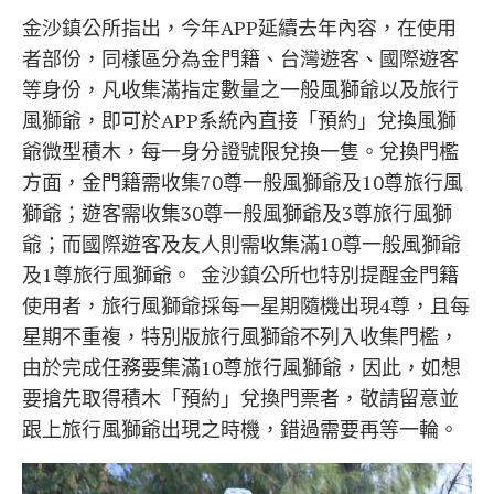
金沙鎮公所指出，今年APP延續去年內容，在使用
者部份，同樣區分為金門籍、台灣遊客、國際遊客
等身份，凡收集滿指定數量之一般風獅爺以及旅行
風獅爺，即可於APP系統內直接「預約」兌換風獅
爺微型積木，每一身分證號限兌換一隻。兌換門檻
方面，金門籍需收集70尊一般風獅爺及10尊旅行風
獅爺；遊客需收集30尊一般風獅爺及3尊旅行風獅
爺；而國際遊客及友人則需收集滿10尊一般風獅爺
及1尊旅行風獅爺。 金沙鎮公所也特別提醒金門籍
使用者，旅行風獅爺採每一星期隨機出現4尊，且每
星期不重複，特別版旅行風獅爺不列入收集門檻，
由於完成任務要集滿10尊旅行風獅爺，因此，如想
要搶先取得積木「預約」兌換門票者，敬請留意並
跟上旅行風獅爺出現之時機，錯過需要再等一輪。