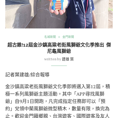
名城新聞
金門新聞
超古錐!12屆金沙鎮高粱老街風獅爺文化季推出 傑
尼龜風獅爺
written by
建雄 葉
記者葉建雄/綜合報導
金沙鎮高粱老街風獅爺文化季即將邁入第12屆，積
極一系列風獅爺主題活動。其中「APP尋找風獅
爺」自9月1日開跑，凡完成指定任務即可以「預
約」兌領中蘭風獅爺微型積木，數量有限，換完為
止。歡迎金門籍鄉親、台灣遊客、國際遊客及友人