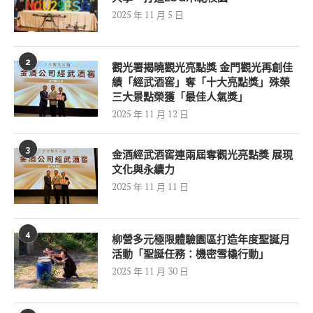
2025 年 11 月 5 日
2
觀光署揭曉觀光亮點獎 金門觀光再創佳
績「經武酒窖」奪「十大亮點獎」殊榮
三大景點榮獲「最佳人氣獎」
2025 年 11 月 12 日
3
金酒經武酒窖連兩屆奪觀光亮點獎 展現
文化與永續力
2025 年 11 月 11 日
4
柳營多元極限體驗園區打造年度聖誕月
活動「聖誕任務：機密雪橇行動」
2025 年 11 月 30 日