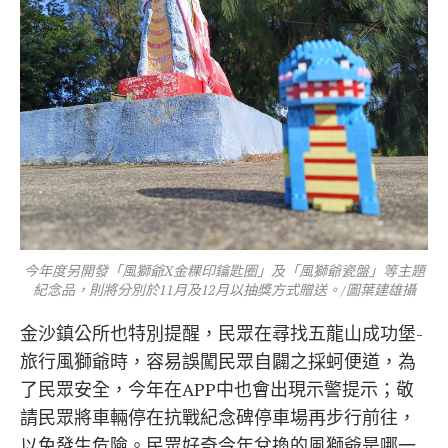
今年度另開發「風獅爺X金粿印鑰匙圈」及「風獅爺瓷盤」等主題
紀念品，則將分別於11月及12月以抽獎方式贈送。/圖葉建雄攝
金沙鎮公所也特別提醒，民眾在尋找五龍山成功堡-
旅行風獅爺時，容易誤闖民眾自闢之採蚵便道，為
了民眾安全，今年在APP中也會出現示警提示；敬
請民眾將車輛停在抗戰紀念碑停車場再步行前往，
以免發生危險。民眾好奇今年兌換的風獅爺是哪一