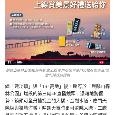
麒麟山森林公園4K即時影像上線 多角度飽覽金門大橋壯闊美景/圖
金門縣政府提供
繼「建功嶼」與「134高地」後，縣府於「麒麟山森
林公園」增設的第三處4K直播鏡頭，憑藉地勢優
勢，鏡頭可全景捕捉金門大橋、金烈水道、廈門天
際線與獅嶼海域，晴朗天氣時更可遠眺大膽、二膽
島嶼與翔安機場，提供觀眾多角度、多時段的豐富