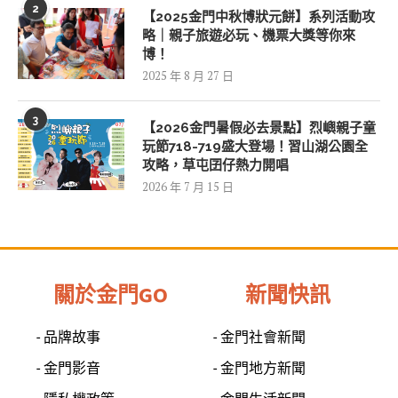
2
【2025金門中秋博狀元餅】系列活動攻
略｜親子旅遊必玩、機票大獎等你來
博！
2025 年 8 月 27 日
3
【2026金門暑假必去景點】烈嶼親子童
玩節718-719盛大登場！習山湖公園全
攻略，草屯囝仔熱力開唱
2026 年 7 月 15 日
關於金門GO
新聞快訊
- 品牌故事
- 金門社會新聞
- 金門影音
- 金門地方新聞