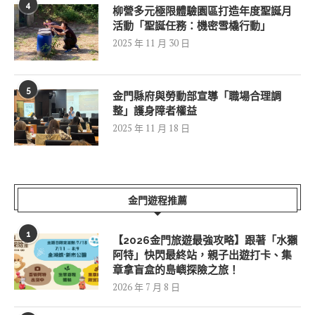
4
柳營多元極限體驗園區打造年度聖誕月
活動「聖誕任務：機密雪橇行動」
2025 年 11 月 30 日
5
金門縣府與勞動部宣導「職場合理調
整」護身障者權益
2025 年 11 月 18 日
金門遊程推薦
1
【2026金門旅遊最強攻略】跟著「水獺
阿特」快閃最終站，親子出遊打卡、集
章拿盲盒的島嶼探險之旅！
2026 年 7 月 8 日