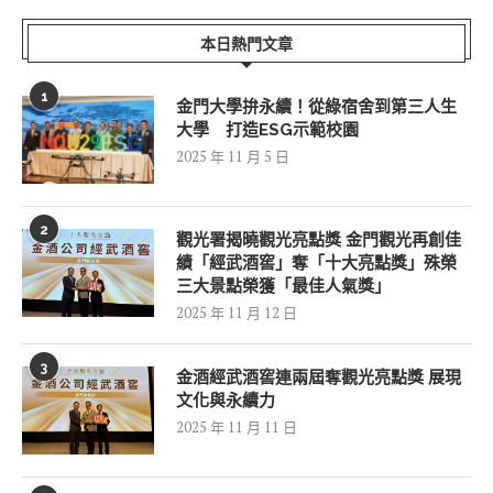
本日熱門文章
1
金門大學拚永續！從綠宿舍到第三人生
大學 打造ESG示範校園
2025 年 11 月 5 日
2
觀光署揭曉觀光亮點獎 金門觀光再創佳
績「經武酒窖」奪「十大亮點獎」殊榮
三大景點榮獲「最佳人氣獎」
2025 年 11 月 12 日
3
金酒經武酒窖連兩屆奪觀光亮點獎 展現
文化與永續力
2025 年 11 月 11 日