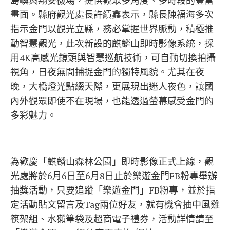
畫面。縣府觀光處長許績鑫表示，縣長陳福海多次
指示金門以觀光立縣，務必掌握世界脈動，積極推
動智慧觀光，此次新設的麒麟山即時影像系統，採
用4K高感光鏡頭與智慧巡航技術，可自動切換拍攝
視角，日夜無間捕捉金門的獨特風貌。尤其在夜
晚，大橋燈光點綴天際，更展現出迷人夜色，讓國
內外觀眾即使不在現場，也能透過螢幕感受金門的
多彩魅力。
為歡慶「麒麟山森林公園」即時影像正式上線，觀
光處將於6月6日至6月8日止於樂遊金門FB粉專舉辦
抽獎活動，只要追蹤「樂遊金門」FB粉專，並於指
定活動貼文留言及Tag兩位好友，就有機會抽中風雞
筷架組、水獺筆袋及超商電子禮券，活動詳情請至