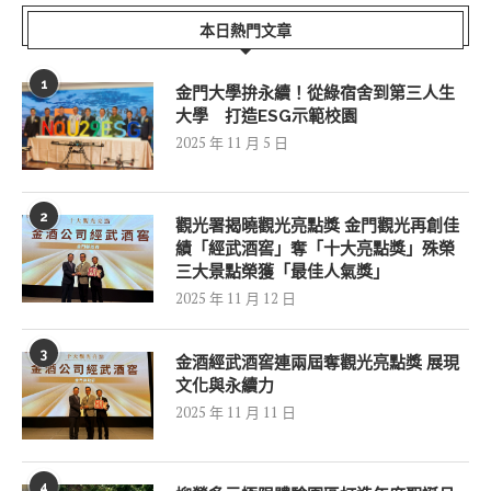
本日熱門文章
1
金門大學拚永續！從綠宿舍到第三人生
大學 打造ESG示範校園
2025 年 11 月 5 日
2
觀光署揭曉觀光亮點獎 金門觀光再創佳
績「經武酒窖」奪「十大亮點獎」殊榮
三大景點榮獲「最佳人氣獎」
2025 年 11 月 12 日
3
金酒經武酒窖連兩屆奪觀光亮點獎 展現
文化與永續力
2025 年 11 月 11 日
4