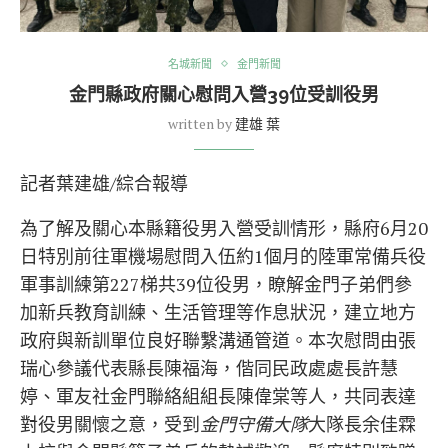
名城新聞
金門新聞
金門縣政府關心慰問入營39位受訓役男
written by
建雄 葉
記者葉建雄/綜合報導
為了解及關心本縣籍役男入營受訓情形，縣府6月20
日特別前往軍機場慰問入伍約1個月的陸軍常備兵役
軍事訓練第227梯共39位役男，瞭解金門子弟們參
加新兵教育訓練、生活管理等作息狀況，建立地方
政府與新訓單位良好聯繫溝通管道。本次慰問由張
瑞心參議代表縣長陳福海，偕同民政處處長許慧
婷、軍友社金門聯絡組組長陳偉棠等人，共同表達
對役男關懷之意，受到
金門守備大隊
大隊長余佳霖