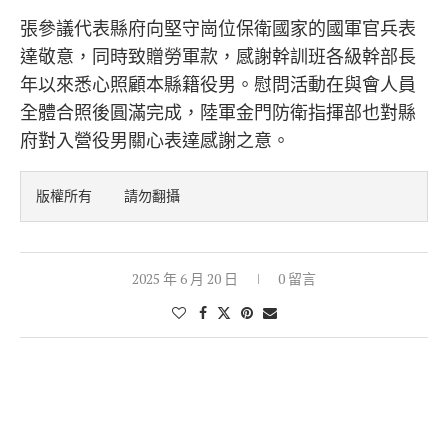
張參議代表縣府向堅守崗位保衛國家的國軍官兵表
達敬意，同時致贈勞軍款，感謝幹訓班各級幹部長
年以來悉心照顧本縣籍役男。慰問活動在與會人員
全體合照後圓滿完成，陸軍金門防衛指揮部也對縣
府對入營役男關心表達感謝之意。
版權所有    請勿翻攝
2025 年 6 月 20 日
0 留言