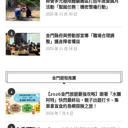
柳營多元極限體驗園區打造年度聖誕月
活動「聖誕任務：機密雪橇行動」
2025 年 11 月 30 日
5
金門縣府與勞動部宣導「職場合理調
整」護身障者權益
2025 年 11 月 18 日
金門遊程推薦
1
【2026金門旅遊最強攻略】跟著「水獺
阿特」快閃最終站，親子出遊打卡、集
章拿盲盒的島嶼探險之旅！
2026 年 7 月 8 日
2