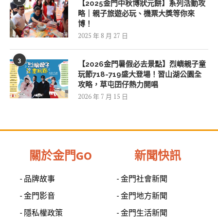
【2025金門中秋博狀元餅】系列活動攻
略｜親子旅遊必玩、機票大獎等你來
博！
2025 年 8 月 27 日
3
【2026金門暑假必去景點】烈嶼親子童
玩節718-719盛大登場！習山湖公園全
攻略，草屯囝仔熱力開唱
2026 年 7 月 15 日
關於金門GO
新聞快訊
- 品牌故事
- 金門社會新聞
- 金門影音
- 金門地方新聞
- 隱私權政策
- 金門生活新聞