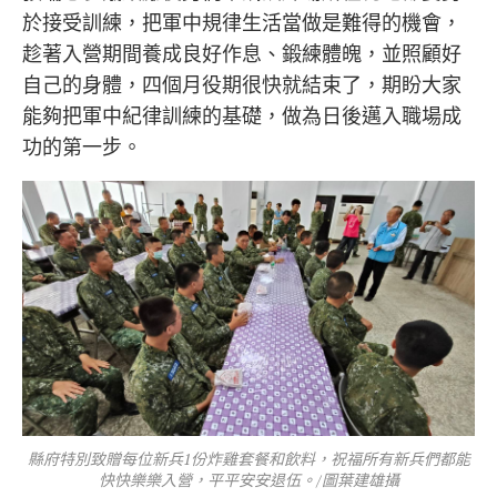
於接受訓練，把軍中規律生活當做是難得的機會，
趁著入營期間養成良好作息、鍛練體魄，並照顧好
自己的身體，四個月役期很快就結束了，期盼大家
能夠把軍中紀律訓練的基礎，做為日後邁入職場成
功的第一步。
縣府特別致贈每位新兵1份炸雞套餐和飲料，祝福所有新兵們都能
快快樂樂入營，平平安安退伍。/圖葉建雄攝