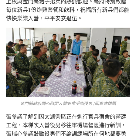
上校與金門縣籍子弟兵的熱誠歡迎。縣府特別致贈
每位新兵1份炸雞套餐和飲料，祝福所有新兵們都能
快快樂樂入營，平平安安退伍。
金門縣政府關心慰問入營39位受訓役男 /圖葉建雄攝
張參議了解到因太湖營區正在進行官兵宿舍的整建
工程，本梯次入營役男移往軍機場營區進行新訓，
張瑞心參議鼓勵役男們不論訓練場所在何地都要勇