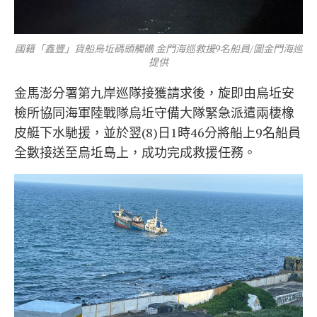
國籍「鑫豐」貨船烏坵碼頭觸礁 金門海巡救援9名船員/圖金門海巡
提供
金馬澎分署第九岸巡隊接獲請求後，旋即由烏坵安
檢所協同海軍陸戰隊烏坵守備大隊緊急派遣兩棲橡
皮艇下水馳援，並於翌(8)日1時46分將船上9名船員
全數接送至烏坵島上，成功完成救援任務。