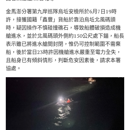
金馬澎分署第九岸巡隊烏坵安檢所於6月7日19時
許，接獲國籍「鑫豐」貨船於靠泊烏坵北風碼頭
時，疑因操作不慎碰撞礁石，導致船體破損造成機
艙進水，並於北風碼頭外側約150公尺處下錨，船長
表示雖已將進水艙間封閉，惟仍可控制範圍不需棄
船，後於當日23時許因機艙進水嚴重至電力全失，
且船身已有傾斜情形，判斷危安因素後，請求本署
協處。