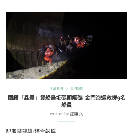
名城新聞
金門新聞
國籍「鑫豐」貨船烏坵碼頭觸礁 金門海巡救援9名
船員
written by
建雄 葉
記者葉建雄/綜合報導