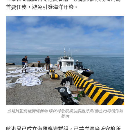
首要任務，避免引發海洋汙染。
台籍貨船烏坵觸礁漏油 環保局急設攔油索阻汙染/圖金門縣環保局
提供
航港局已成立海難應變群組，已請岸巡烏坵安檢所