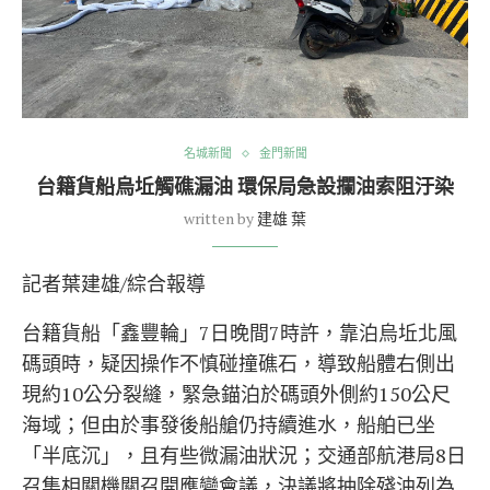
名城新聞
金門新聞
台籍貨船烏坵觸礁漏油 環保局急設攔油索阻汙染
written by
建雄 葉
記者葉建雄/綜合報導
台籍貨船「鑫豐輪」7日晚間7時許，靠泊烏坵北風
碼頭時，疑因操作不慎碰撞礁石，導致船體右側出
現約10公分裂縫，緊急錨泊於碼頭外側約150公尺
海域；但由於事發後船艙仍持續進水，船舶已坐
「半底沉」，且有些微漏油狀況；交通部航港局8日
召集相關機關召開應變會議，決議將抽除殘油列為