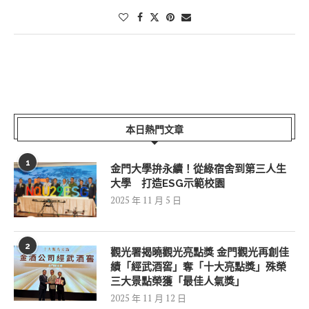
本日熱門文章
1
金門大學拚永續！從綠宿舍到第三人生
大學 打造ESG示範校園
2025 年 11 月 5 日
2
觀光署揭曉觀光亮點獎 金門觀光再創佳
績「經武酒窖」奪「十大亮點獎」殊榮
三大景點榮獲「最佳人氣獎」
2025 年 11 月 12 日