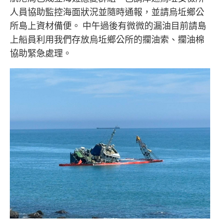
人員協助監控海面狀況並隨時通報，並請烏坵鄉公
所島上資材備便。 中午過後有微微的漏油目前請島
上船員利用我們存放烏坵鄉公所的攔油索、攔油棉
協助緊急處理。