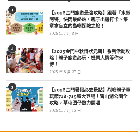
1
【2026金門旅遊最強攻略】跟著「水獺
阿特」快閃最終站，親子出遊打卡、集
章拿盲盒的島嶼探險之旅！
2026 年 7 月 8 日
2
【2025金門中秋博狀元餅】系列活動攻
略｜親子旅遊必玩、機票大獎等你來
博！
2025 年 8 月 27 日
3
【2026金門暑假必去景點】烈嶼親子童
玩節718-719盛大登場！習山湖公園全
攻略，草屯囝仔熱力開唱
2026 年 7 月 15 日