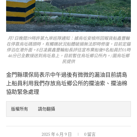
月7日晚間19時許第九岸巡隊通知：據烏坵安檢所回報貨船鑫豐輪
在停靠烏坵碼頭時，有觸礁狀況船體破損無法即時修復，目前定錨
停泊在港外面。8日凌晨鑫豐輪船長評估宣布棄船後9名船員於01時
46分已全數接送到烏坵島上，目前暫住烏坵鄉公所內。/圖烏坵鄉
民提供
金門縣環保局表示中午過後有微微的漏油目前請島
上船員利用我們存放烏坵鄉公所的攔油索、攔油棉
協助緊急處理
版權所有    請勿翻攝
2025 年 6 月 9 日
0 留言