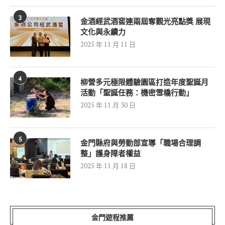
3
金酒經武酒窖連兩屆奪觀光亮點獎 展現
文化與永續力
2025 年 11 月 11 日
4
柳營多元極限體驗園區打造年度聖誕月
活動「聖誕任務：機密雪橇行動」
2025 年 11 月 30 日
5
金門縣府與勞動部宣導「職場合理調
整」護身障者權益
2025 年 11 月 18 日
金門遊程推薦