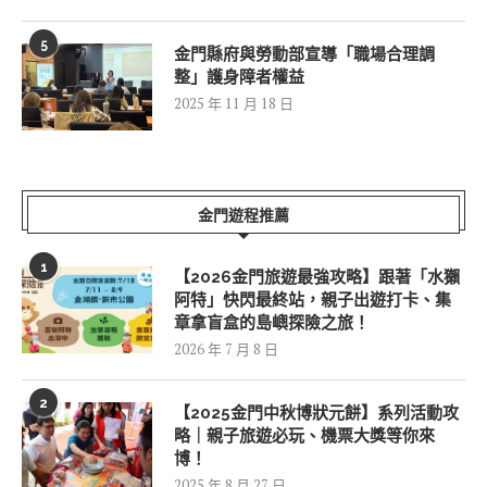
5
金門縣府與勞動部宣導「職場合理調
整」護身障者權益
2025 年 11 月 18 日
金門遊程推薦
1
【2026金門旅遊最強攻略】跟著「水獺
阿特」快閃最終站，親子出遊打卡、集
章拿盲盒的島嶼探險之旅！
2026 年 7 月 8 日
2
【2025金門中秋博狀元餅】系列活動攻
略｜親子旅遊必玩、機票大獎等你來
博！
2025 年 8 月 27 日