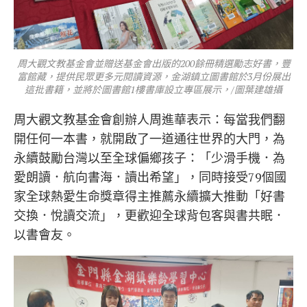
周大觀文教基金會並贈送基金會出版的200餘冊精選勵志好書，豐
富館藏，提供民眾更多元閱讀資源，金湖鎮立圖書館於3月份展出
這批書籍，並將於圖書館1樓書庫設立專區展示，/圖葉建雄攝
周大觀文教基金會創辦人周進華表示：每當我們翻
開任何一本書，就開啟了一道通往世界的大門，為
永續鼓勵台灣以至全球偏鄉孩子：「少滑手機．為
愛朗讀．航向書海．讀出希望」，同時接受79個國
家全球熱愛生命獎章得主推薦永續擴大推動「好書
交換．悅讀交流」，更歡迎全球背包客與書共眠．
以書會友。