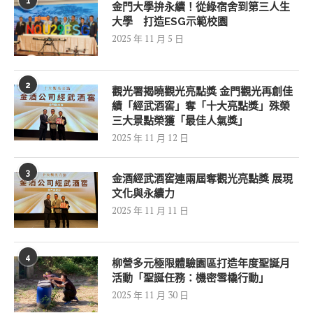
1
金門大學拚永續！從綠宿舍到第三人生
大學 打造ESG示範校園
2025 年 11 月 5 日
2
觀光署揭曉觀光亮點獎 金門觀光再創佳
績「經武酒窖」奪「十大亮點獎」殊榮
三大景點榮獲「最佳人氣獎」
2025 年 11 月 12 日
3
金酒經武酒窖連兩屆奪觀光亮點獎 展現
文化與永續力
2025 年 11 月 11 日
4
柳營多元極限體驗園區打造年度聖誕月
活動「聖誕任務：機密雪橇行動」
2025 年 11 月 30 日