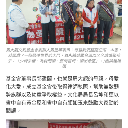
周大觀文教基金會創辦人周進華表示：每當我們翻開任何一本書，
就開啟了一道通往世界的大門，為永續鼓勵台灣以至全球偏鄉孩
子：「少滑手機．為愛朗讀．航向書海．讀出希望」，/圖葉建雄
攝
基金會董事長郭盈蘭，也就是周大觀的母親，母愛
化大愛，成立基金會後取得律師執照，幫助無數弱
勢族群以及幼童爭取權益。文化局局長呂坤和更以
書中自有黃金屋和書中自有顏如玉來鼓勵大家勤於
閱讀。