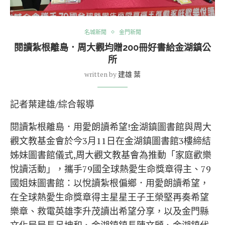
名城新聞
金門新聞
閱讀紮根離島．周大觀均贈200冊好書給金湖鎮公
所
written by
建雄 葉
記者葉建雄/綜合報導
閱讀紮根離島．用愛朗讀希望!金湖鎮圖書館與周大
觀文教基金會於今3月11日在金湖鎮圖書館3樓締結
姊妹圖書館儀式,周大觀文教基會為推動「家庭歡樂
悅讀活動」，攜手79國全球熱愛生命獎章得主、79
國姐妹圖書館：以悅讀紮根偏鄉．用愛朗讀希望，
在全球熱愛生命獎章得主星星王子王榮堅再奏希望
樂章、救電英雄李升茂讀出希望分享，以及金門縣
文化局局長呂坤和、金湖鎮鎮長陳文顧、金湖鎮代