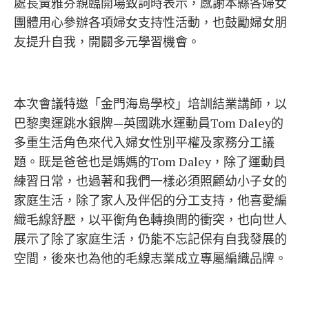
處長黃雅芬親臨開場致詞時表示，感謝本縣各婦女
團體用心參辦各項婦女支持性活動，也鼓勵婦女朋
友提升自我，開闢多元學習機會。
本次會議特邀「金門海島學校」培訓結業講師，以
巴黎奧運跳水銀牌—英國跳水運動員Tom Daley的
多重生活角色來代入婦女性別平權及家務分工議
題。既是爸爸也是媽媽的Tom Daley，除了運動員
練習日常，也過著和我們一樣必須照顧幼小子女的
家庭生活，除了家人及伴侶的分工支持，他喜愛編
織毛線舒壓，以平衡角色轉換間的衝突，也向世人
展示了除了家庭生活，仍能不忘記保有自我發展的
空間，後來也為他的毛線志業成立專屬編織品牌。