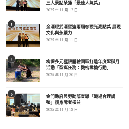
三大景點榮獲「最佳人氣獎」
2025 年 11 月 12 日
3
金酒經武酒窖連兩屆奪觀光亮點獎 展現
文化與永續力
2025 年 11 月 11 日
4
柳營多元極限體驗園區打造年度聖誕月
活動「聖誕任務：機密雪橇行動」
2025 年 11 月 30 日
5
金門縣府與勞動部宣導「職場合理調
整」護身障者權益
2025 年 11 月 18 日