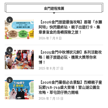
金門遊程推薦
1
【2026金門旅遊最強攻略】跟著「水獺
阿特」快閃最終站，親子出遊打卡、集
章拿盲盒的島嶼探險之旅！
2026 年 7 月 8 日
2
【2025金門中秋博狀元餅】系列活動攻
略｜親子旅遊必玩、機票大獎等你來
博！
2025 年 8 月 27 日
3
【2026金門暑假必去景點】烈嶼親子童
玩節718-719盛大登場！習山湖公園全
攻略，草屯囝仔熱力開唱
2026 年 7 月 15 日