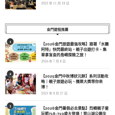
2025 年 11 月 18 日
金門遊程推薦
1
【2026金門旅遊最強攻略】跟著「水獺
阿特」快閃最終站，親子出遊打卡、集
章拿盲盒的島嶼探險之旅！
2026 年 7 月 8 日
2
【2025金門中秋博狀元餅】系列活動攻
略｜親子旅遊必玩、機票大獎等你來
博！
2025 年 8 月 27 日
3
【2026金門暑假必去景點】烈嶼親子童
玩節718-719盛大登場！習山湖公園全