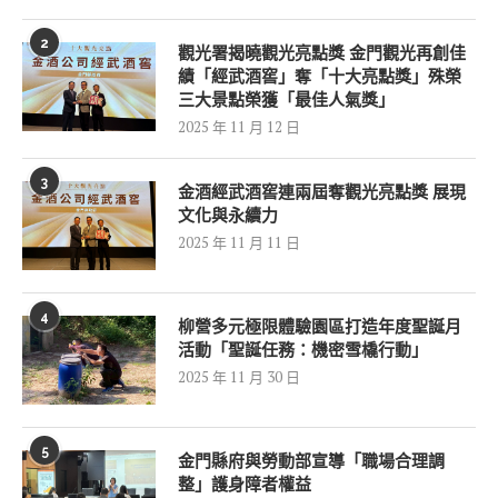
2
觀光署揭曉觀光亮點獎 金門觀光再創佳
績「經武酒窖」奪「十大亮點獎」殊榮
三大景點榮獲「最佳人氣獎」
2025 年 11 月 12 日
3
金酒經武酒窖連兩屆奪觀光亮點獎 展現
文化與永續力
2025 年 11 月 11 日
4
柳營多元極限體驗園區打造年度聖誕月
活動「聖誕任務：機密雪橇行動」
2025 年 11 月 30 日
5
金門縣府與勞動部宣導「職場合理調
整」護身障者權益