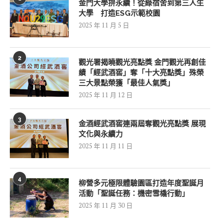
金門大學拚永續！從綠宿舍到第三人生
大學 打造ESG示範校園
2025 年 11 月 5 日
2
觀光署揭曉觀光亮點獎 金門觀光再創佳
績「經武酒窖」奪「十大亮點獎」殊榮
三大景點榮獲「最佳人氣獎」
2025 年 11 月 12 日
3
金酒經武酒窖連兩屆奪觀光亮點獎 展現
文化與永續力
2025 年 11 月 11 日
4
柳營多元極限體驗園區打造年度聖誕月
活動「聖誕任務：機密雪橇行動」
2025 年 11 月 30 日