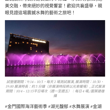
美交融，帶來絕妙的視覺饗宴！歡迎共襄盛舉，親
眼見證這場震撼水舞的藝術之旅吧！
試營運期間：9/14 – 10/3，每天 2 場測試展演, 展演時間：18:30、
19:00 展演時長：約 3 分鐘（非展演時段將以光束暖場）, 正式展演
期間：10/4 – 12/13平日場次（週一至週五）：每日 4 場,/圖葉建雄
攝
#金門國際海洋藝術季 #湖光馥郁 #水舞展演 #金湖