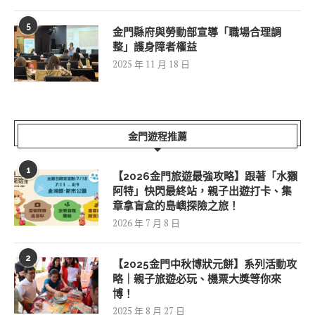
5
金門縣府與勞動部宣導「職場合理調
整」護身障者權益
2025 年 11 月 18 日
金門遊程推薦
1
【2026金門旅遊最強攻略】跟著「水獺
阿特」快閃最終站，親子出遊打卡、集
章拿盲盒的島嶼探險之旅！
2026 年 7 月 8 日
2
【2025金門中秋博狀元餅】系列活動攻
略｜親子旅遊必玩、機票大獎等你來
博！
2025 年 8 月 27 日