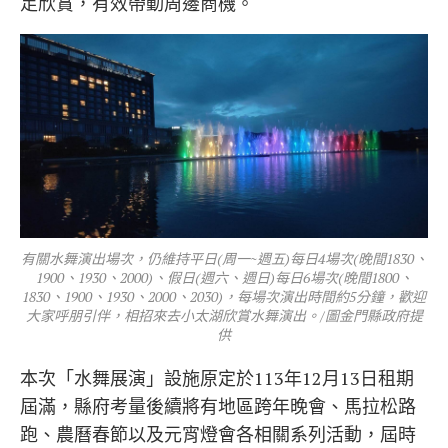
足欣賞，有效帶動周邊商機。
有關水舞演出場次，仍維持平日(周一~週五)每日4場次(晚間1830、
1900、1930、2000)、假日(週六、週日)每日6場次(晚間1800、
1830、1900、1930、2000、2030)，每場次演出時間約5分鐘，歡迎
大家呼朋引伴，相招來去小太湖欣賞水舞演出。/圖金門縣政府提
供
本次「水舞展演」設施原定於113年12月13日租期
屆滿，縣府考量後續將有地區跨年晚會、馬拉松路
跑、農曆春節以及元宵燈會各相關系列活動，屆時