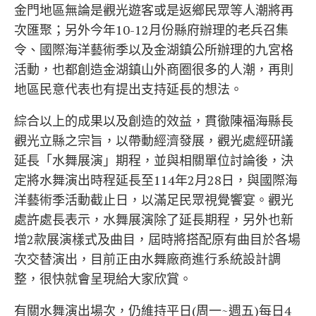
金門地區無論是觀光遊客或是返鄉民眾等人潮將再
次匯聚；另外今年10-12月份縣府辦理的老兵召集
令、國際海洋藝術季以及金湖鎮公所辦理的九宮格
活動，也都創造金湖鎮山外商圈很多的人潮，再則
地區民意代表也有提出支持延長的想法。
綜合以上的成果以及創造的效益，貫徹陳福海縣長
觀光立縣之宗旨，以帶動經濟發展，觀光處經研議
延長「水舞展演」期程，並與相關單位討論後，決
定將水舞演出時程延長至114年2月28日，與國際海
洋藝術季活動截止日，以滿足民眾視覺饗宴。觀光
處許處長表示，水舞展演除了延長期程，另外也新
增2款展演樣式及曲目，屆時將搭配原有曲目於各場
次交替演出，目前正由水舞廠商進行系統設計調
整，很快就會呈現給大家欣賞。
有關水舞演出場次，仍維持平日(周一~週五)每日4