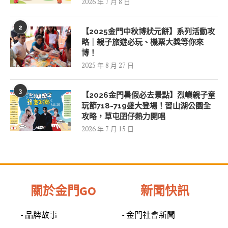
2026 年 7 月 8 日
2
【2025金門中秋博狀元餅】系列活動攻
略｜親子旅遊必玩、機票大獎等你來
博！
2025 年 8 月 27 日
3
【2026金門暑假必去景點】烈嶼親子童
玩節718-719盛大登場！習山湖公園全
攻略，草屯囝仔熱力開唱
2026 年 7 月 15 日
關於金門GO
新聞快訊
- 品牌故事
- 金門社會新聞