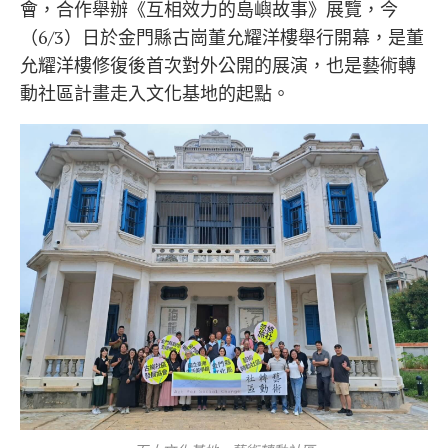
會，合作舉辦《互相效力的島嶼故事》展覽，今
（6/3）日於金門縣古崗董允耀洋樓舉行開幕，是董
允耀洋樓修復後首次對外公開的展演，也是藝術轉
動社區計畫走入文化基地的起點。