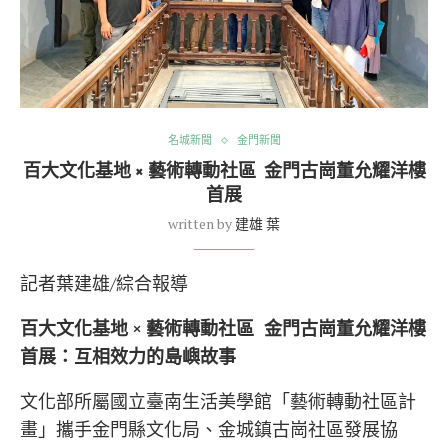
名城新聞
金門新聞
百大文化基地 × 藝術轉動社區 金門古崗董允耀洋樓
首展
written by
建雄 葉
記者葉建雄/綜合報導
百大文化基地
×
藝術轉動社區
金門古崗董允耀洋樓
首展：互相效力的島嶼故事
文化部所屬國立臺南生活美學館「藝術轉動社區計
畫」攜手金門縣文化局、金城鎮古崗社區發展協