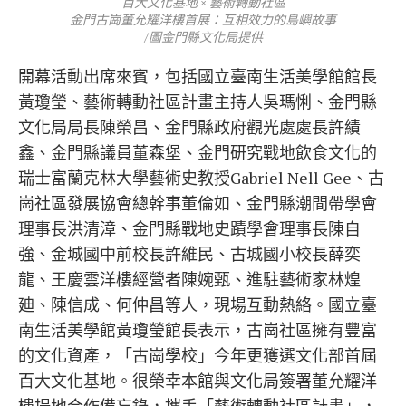
百大文化基地 × 藝術轉動社區
金門古崗董允耀洋樓首展：互相效力的島嶼故事
/圖金門縣文化局提供
開幕活動出席來賓，包括國立臺南生活美學館館長
黃瓊瑩、藝術轉動社區計畫主持人吳瑪悧、金門縣
文化局局長陳榮昌、金門縣政府觀光處處長許績
鑫、金門縣議員董森堡、金門研究戰地飲食文化的
瑞士富蘭克林大學藝術史教授Gabriel Nell Gee、古
崗社區發展協會總幹事董倫如、金門縣潮間帶學會
理事長洪清漳、金門縣戰地史蹟學會理事長陳自
強、金城國中前校長許維民、古城國小校長薛奕
龍、王慶雲洋樓經營者陳婉甄、進駐藝術家林煌
廸、陳信成、何仲昌等人，現場互動熱絡。國立臺
南生活美學館黃瓊瑩館長表示，古崗社區擁有豐富
的文化資產，「古崗學校」今年更獲選文化部首屆
百大文化基地。很榮幸本館與文化局簽署董允耀洋
樓場地合作備忘錄，攜手「藝術轉動社區計畫」，