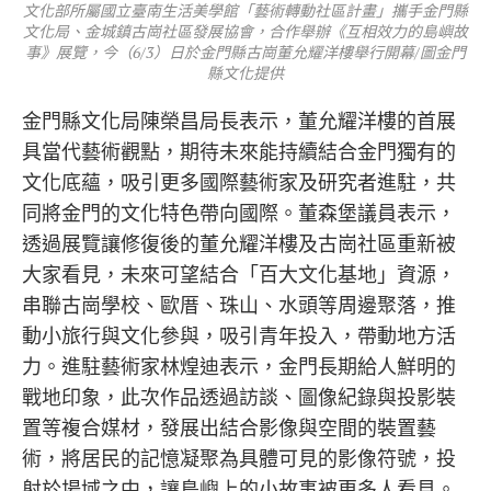
文化部所屬國立臺南生活美學館「藝術轉動社區計畫」攜手金門縣
文化局、金城鎮古崗社區發展協會，合作舉辦《互相效力的島嶼故
事》展覽，今（6/3）日於金門縣古崗董允耀洋樓舉行開幕/圖金門
縣文化提供
金門縣文化局陳榮昌局長表示，董允耀洋樓的首展
具當代藝術觀點，期待未來能持續結合金門獨有的
文化底蘊，吸引更多國際藝術家及研究者進駐，共
同將金門的文化特色帶向國際。董森堡議員表示，
透過展覽讓修復後的董允耀洋樓及古崗社區重新被
大家看見，未來可望結合「百大文化基地」資源，
串聯古崗學校、歐厝、珠山、水頭等周邊聚落，推
動小旅行與文化參與，吸引青年投入，帶動地方活
力。進駐藝術家林煌迪表示，金門長期給人鮮明的
戰地印象，此次作品透過訪談、圖像紀錄與投影裝
置等複合媒材，發展出結合影像與空間的裝置藝
術，將居民的記憶凝聚為具體可見的影像符號，投
射於場域之中，讓島嶼上的小故事被更多人看見。