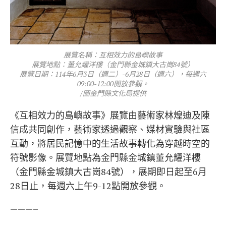
展覽名稱：互相效力的島嶼故事
展覽地點：董允耀洋樓（金門縣金城鎮大古崗84號）
展覽日期：114年6月3日（週二）-6月28日（週六），每週六
09:00-12:00開放參觀。
/圖金門縣文化局提供
《互相效力的島嶼故事》展覽由藝術家林煌迪及陳
信成共同創作，藝術家透過觀察、媒材實驗與社區
互動，將居民記憶中的生活故事轉化為穿越時空的
符號影像。展覽地點為金門縣金城鎮董允耀洋樓
（金門縣金城鎮大古崗84號），展期即日起至6月
28日止，每週六上午9-12點開放參觀。
———–