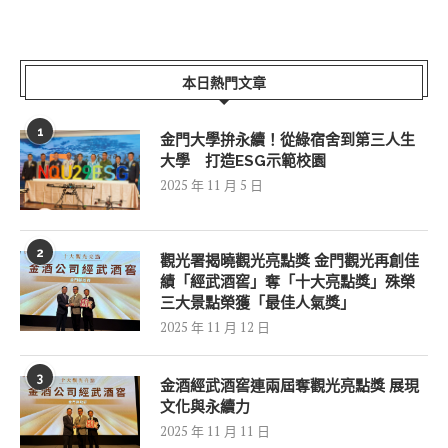
本日熱門文章
1
金門大學拚永續！從綠宿舍到第三人生
大學 打造ESG示範校園
2025 年 11 月 5 日
2
觀光署揭曉觀光亮點獎 金門觀光再創佳
績「經武酒窖」奪「十大亮點獎」殊榮
三大景點榮獲「最佳人氣獎」
2025 年 11 月 12 日
3
金酒經武酒窖連兩屆奪觀光亮點獎 展現
文化與永續力
2025 年 11 月 11 日