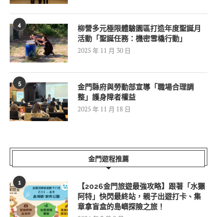
4
柳營多元極限體驗園區打造年度聖誕月
活動「聖誕任務：機密雪橇行動」
2025 年 11 月 30 日
5
金門縣府與勞動部宣導「職場合理調
整」護身障者權益
2025 年 11 月 18 日
金門遊程推薦
1
【2026金門旅遊最強攻略】跟著「水獺
阿特」快閃最終站，親子出遊打卡、集
章拿盲盒的島嶼探險之旅！