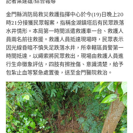
記者葉建雄/綜合報導
金門縣消防局救災救護指揮中心於今(19)日晚上20
時21分接獲民眾報案，指稱金湖鎮塔后有民眾跌落
水井情形。本局第一時間派遣救護車一台、救護人
員兩名前往救援。救護人員抵達現場時，民眾表示
因光線昏暗不慎失足跌落水井，所幸轄區員警第一
時間抵達，以繩索將民眾救出，現場由救護人員進
行生命徵象評估，四肢有擦挫傷、意識清楚，給予
包紮止血等緊急處置後，送至金門醫院救治。