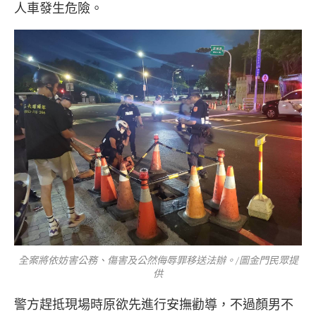
人車發生危險。
全案將依妨害公務、傷害及公然侮辱罪移送法辦。/圖金門民眾提
供
警方趕抵現場時原欲先進行安撫勸導，不過顏男不