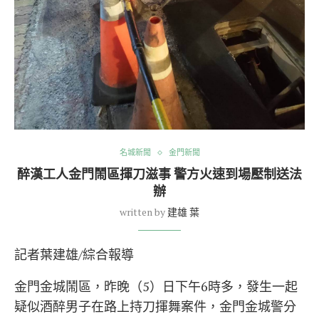
名城新聞
金門新聞
醉漢工人金門鬧區揮刀滋事 警方火速到場壓制送法
辦
written by
建雄 葉
記者葉建雄/綜合報導
金門金城鬧區，昨晚（5）日下午6時多，發生一起
疑似酒醉男子在路上持刀揮舞案件，金門金城警分