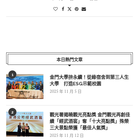
本日熱門文章
1
金門大學拚永續！從綠宿舍到第三人生
大學 打造ESG示範校園
2025 年 11 月 5 日
2
觀光署揭曉觀光亮點獎 金門觀光再創佳
績「經武酒窖」奪「十大亮點獎」殊榮
三大景點榮獲「最佳人氣獎」
2025 年 11 月 12 日