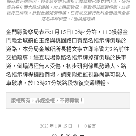
縣府觀光處說明，經查該支路名牌指示標誌桿已設立約15年，研判
應為長年雨水造成鏽蝕，加上瞬間強風，導致局部斷裂傾倒，該標
誌桿已排除。針對此類傾倒問題，已責成交通行政科全面檢示全島
路名牌桿檢查。/ 圖葉建雄攝
金門縣警察局表示:1月15日10時4分許，110獲報金
門縣金城鎮伯玉路與桃園路口有路名指示牌倒塌於
道路，本分局金城所所長楊文寧立即率警力2名前往
交通疏導，經查現場係路名指示牌掉落倒塌於快車
道，倒塌過程無人受傷，初步研判係風勢過大、路
名指示牌桿鏽蝕倒塌，調閱附近監視器尚無可疑人
車破壞，於12時27分該路段恢復交通順暢。
版權所有，非經
授權，不得轉載！
2025 年 1 月 15 日
0 留言