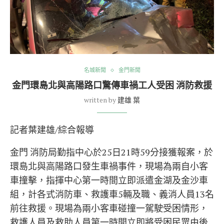
名城新聞
金門新聞
金門環島北與高陽路口驚傳車禍工人受困 消防救援
written by
建雄 葉
記者葉建雄/綜合報導
金門 消防局勤指中心於25日21時59分接獲報案，於
環島北與高陽路口發生車禍事件，現場為兩自小客
車撞擊，指揮中心第一時間立即派遣金湖及金沙車
組，計各式消防車、救護車5輛及職、義消人員13名
前往救援。現場為兩小客車碰撞一駕駛受困情形，
救護人員及救助人員第一時間立即將受困民眾由後