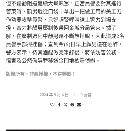
但不聽勸阻還繼續大聲飆罵，正當員警要對其進行
管束時，顏男還從口袋中拿出一把做工用的美工刀
作勢要攻擊員警，只好趕緊呼叫線上警力到場支
援，合力將顏男壓制後帶回金城分局管束。據了
解，在壓制過程中顏男還不斷想掙脫，因此造成2名
員警手部擦挫傷；直到今(6)日早上顏男還在酒醉，
警方表示，待其酒醒做完筆錄後，將依妨害公務、
傷害及公然侮辱罪移送金門地檢署偵辦。
版權所有，非經
授權，不得轉載！
2024 年 9 月 6 日
0 留言