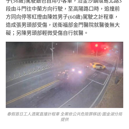
子(56歲)駕駛銀色自用小客車，沿金沙鎮環島北路3
段由斗門往中蘭方向行駛，至高陽路口時，追撞前
方同向停等紅燈由陳姓男子(60歲)駕駛之計程車，
造成張男頭部受傷，送衛福部金門醫院就醫後無大
礙；另陳男頭部輕微受傷自行就醫。
春假首日工人酒駕直撞計程車 全案依公共危險罪移送/圖金湖分局
提供