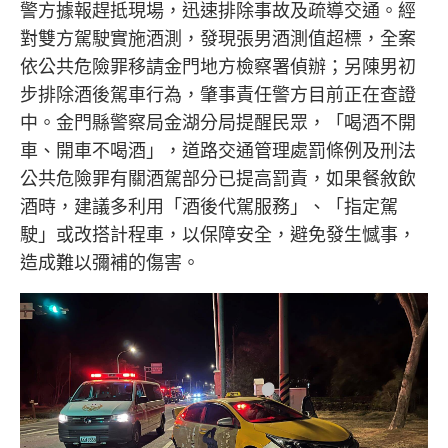
警方據報趕抵現場，迅速排除事故及疏導交通。經
對雙方駕駛實施酒測，發現張男酒測值超標，全案
依公共危險罪移請金門地方檢察署偵辦；另陳男初
步排除酒後駕車行為，肇事責任警方目前正在查證
中。金門縣警察局金湖分局提醒民眾，「喝酒不開
車、開車不喝酒」，道路交通管理處罰條例及刑法
公共危險罪有關酒駕部分已提高罰責，如果餐敘飲
酒時，建議多利用「酒後代駕服務」、「指定駕
駛」或改搭計程車，以保障安全，避免發生憾事，
造成難以彌補的傷害。