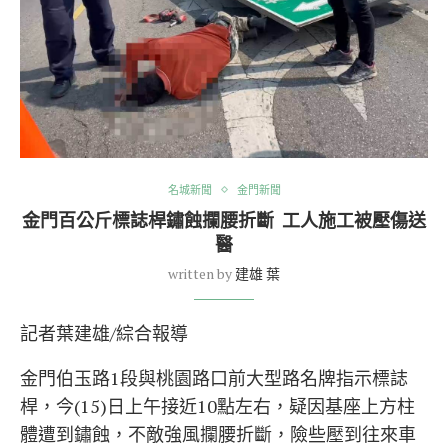
名城新聞
金門新聞
金門百公斤標誌桿鏽蝕攔腰折斷 工人施工被壓傷送
醫
written by
建雄 葉
記者葉建雄/綜合報導
金門伯玉路1段與桃園路口前大型路名牌指示標誌
桿，今(15)日上午接近10點左右，疑因基座上方柱
體遭到鏽蝕，不敵強風攔腰折斷，險些壓到往來車