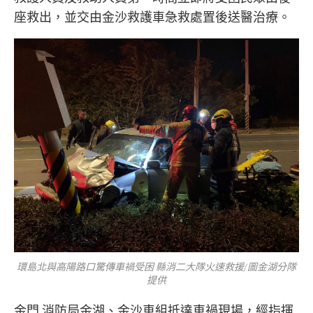
座救出，並交由金沙救護車急救處置後送醫治療。
環島北與高陽路口驚傳車禍受困 縣消二大隊火速救援/圖金湖分隊
提供
金門 消防局金湖、金沙車組抵達車禍現場，經指揮