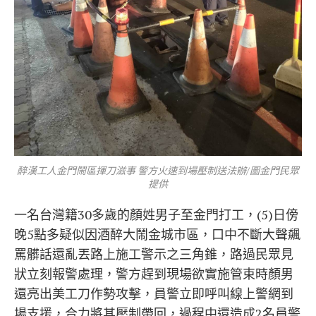
醉漢工人金門鬧區揮刀滋事 警方火速到場壓制送法辦/圖金門民眾
提供
一名台灣籍30多歲的顏姓男子至金門打工，(5)日傍
晚5點多疑似因酒醉大鬧金城市區，口中不斷大聲飆
罵髒話還亂丟路上施工警示之三角錐，路過民眾見
狀立刻報警處理，警方趕到現場欲實施管束時顏男
還亮出美工刀作勢攻擊，員警立即呼叫線上警網到
場支援，合力將其壓制帶回，過程中還造成2名員警