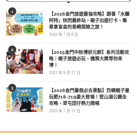
1
【2026金門旅遊最強攻略】跟著「水獺
阿特」快閃最終站，親子出遊打卡、集
章拿盲盒的島嶼探險之旅！
2026 年 7 月 8 日
2
【2025金門中秋博狀元餅】系列活動攻
略｜親子旅遊必玩、機票大獎等你來
博！
2025 年 8 月 27 日
3
【2026金門暑假必去景點】烈嶼親子童
玩節718-719盛大登場！習山湖公園全
攻略，草屯囝仔熱力開唱
2026 年 7 月 15 日