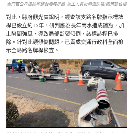
金門百公斤標誌桿鏽蝕攔腰折斷 施工人員被壓傷送醫/圖葉建雄攝
對此，縣府觀光處說明，經查該支路名牌指示標誌
桿已設立約15年，研判應為長年雨水造成鏽蝕，加
上瞬間強風，導致局部斷裂傾倒，該標誌桿已排
除。針對此類傾倒問題，已責成交通行政科全面檢
示全島路名牌桿檢查。