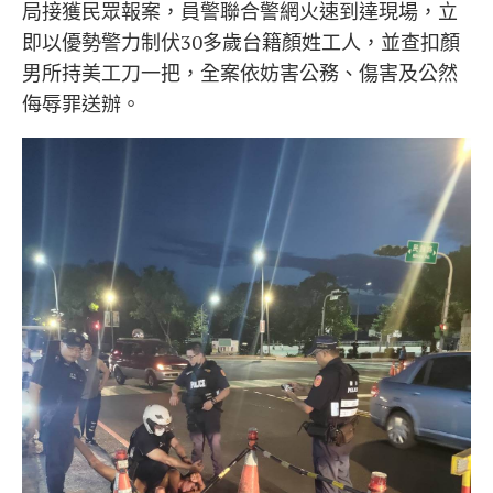
局接獲民眾報案，員警聯合警網火速到達現場，立
即以優勢警力制伏30多歲台籍顏姓工人，並查扣顏
男所持美工刀一把，全案依妨害公務、傷害及公然
侮辱罪送辦。