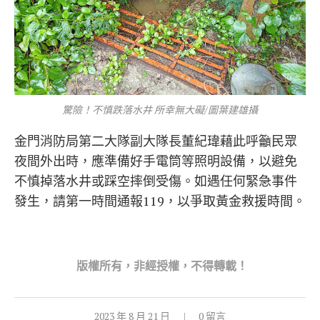
驚險！不慎跌落水井 所幸無大礙/圖葉建雄攝
金門消防局第二大隊副大隊長董紀瑋藉此呼籲民眾
夜間外出時，應準備好手電筒等照明設備，以避免
不慎掉落水井或踩空摔倒受傷。如遇任何緊急事件
發生，請第一時間通報119，以爭取黃金救援時間。
版權所
有，非經授權，不得轉載！
2023 年 8 月 21 日
0 留言