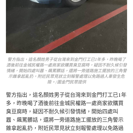
警方指出，這名顏姓男子從台灣來到金門打工已1年多，昨晚喝了
酒後前往金城民權路一處商家欲購買臭豆腐時，疑因不耐久候引發
情緒，開始四處叫囂、飆罵髒話，還將一旁道路施工擺放的三角警
示錐拿起亂扔，附近民眾見狀立刻報警處理以免路過人車發生危
險。/圖金門民眾提供
警方指出，這名顏姓男子從台灣來到金門打工已1年
多，昨晚喝了酒後前往金城民權路一處商家欲購買
臭豆腐時，疑因不耐久候引發情緒，開始四處叫
囂、飆罵髒話，還將一旁道路施工擺放的三角警示
錐拿起亂扔，附近民眾見狀立刻報警處理以免路過