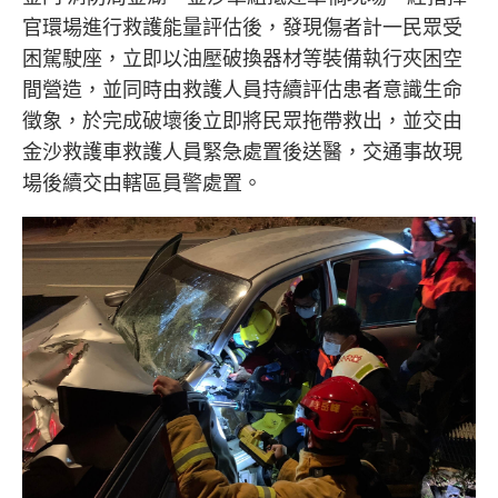
官環場進行救護能量評估後，發現傷者計一民眾受
困駕駛座，立即以油壓破換器材等裝備執行夾困空
間營造，並同時由救護人員持續評估患者意識生命
徵象，於完成破壞後立即將民眾拖帶救出，並交由
金沙救護車救護人員緊急處置後送醫，交通事故現
場後續交由轄區員警處置。