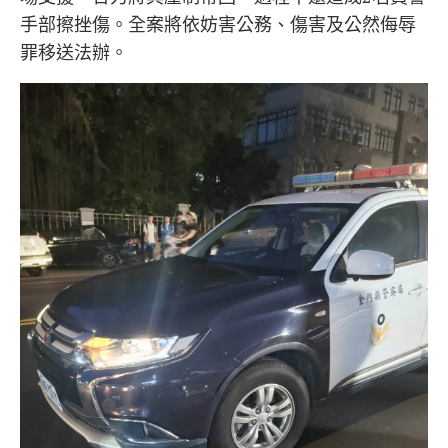
手部擦挫傷。全案將依妨害公務、傷害及公然侮辱
罪移送法辦。