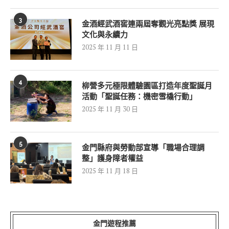
3
金酒經武酒窖連兩屆奪觀光亮點獎 展現
文化與永續力
2025 年 11 月 11 日
4
柳營多元極限體驗園區打造年度聖誕月
活動「聖誕任務：機密雪橇行動」
2025 年 11 月 30 日
5
金門縣府與勞動部宣導「職場合理調
整」護身障者權益
2025 年 11 月 18 日
金門遊程推薦