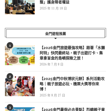
整」護身障者權益
2025 年 11 月 18 日
金門遊程推薦
1
【2026金門旅遊最強攻略】跟著「水獺
阿特」快閃最終站，親子出遊打卡、集
章拿盲盒的島嶼探險之旅！
2026 年 7 月 8 日
2
【2025金門中秋博狀元餅】系列活動攻
略｜親子旅遊必玩、機票大獎等你來
博！
2025 年 8 月 27 日
3
【2026金門暑假必去景點】烈嶼親子童