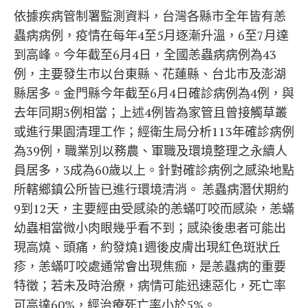
依據疾病管制署監測資料，台灣各縣市全年皆有恙
蟲病病例，疫情在每年4至5月逐漸升溫，6至7月達
到高峰。今年截至6月4日，全國恙蟲病病例為43
例，主要發生市以台東縣、花蓮縣、台北市及澎湖
縣居多。金門縣今年截至6月4日確診病例為4例，與
去年同期3例相當；上述4例皆為家管且曾接觸草叢
或進行果園清理工作；經衛生局分析113年確診病例
為39例，職業別以務農、軍職及環境整理之永續人
員居多，3成為60歲以上。針對確診病例之感染地點
所轄鄉鎮公所皆已進行環境清消。 恙蟲病潛伏期約
9到12天，主要經由受感染的恙蟎叮咬而感染，恙蟎
幼蟲相當微小肉眼幾乎看不到；感染後患者可能出
現高燒、頭痛，約發燒1週後皮膚出現紅色斑狀丘
疹，恙蟎叮咬處通常會出現焦痂，是恙蟲病的重要
特徵；若未及時治療，病情可能迅速惡化，死亡率
可高達60%，經治療死亡率小於5%。