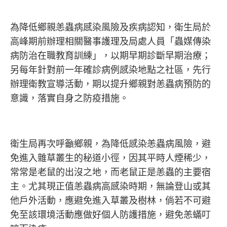
為降低鄉親恙蟲病感染風險及疾病認知，衛生局於
高峰期前辦理相關醫事護理及局處人員「蟲媒傳染
病防治在職教育訓練」，以期早期診斷早期治療；
另每年針對前一年確診病例感染地點之社區，先行
辦理衛教宣導活動，期以提升鄉親對恙蟲病預防的
意識，落實自身之防疫措施。
衛生局再次呼籲鄉親，為降低感染恙蟲病風險，避
免進入雜草叢生的秘道小徑，因其平時人煙稀少，
常常是老鼠的出沒之地，而老鼠正是恙蟲的主要宿
主。尤其現正值恙蟲病高感染時期，無論登山或其
他戶外活動，應避免進入草叢及樹林，倘若不可避
免至該環境活動應做好個人防護措施，避免恙蟎叮