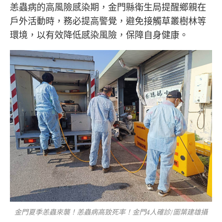
恙蟲病的高風險感染期，金門縣衛生局提醒鄉親在
戶外活動時，務必提高警覺，避免接觸草叢樹林等
環境，以有效降低感染風險，保障自身健康。
金門夏季恙蟲來襲！恙蟲病高致死率！金門4人確診/圖葉建雄攝