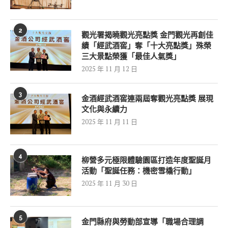
2
觀光署揭曉觀光亮點獎 金門觀光再創佳
績「經武酒窖」奪「十大亮點獎」殊榮
三大景點榮獲「最佳人氣獎」
2025 年 11 月 12 日
3
金酒經武酒窖連兩屆奪觀光亮點獎 展現
文化與永續力
2025 年 11 月 11 日
4
柳營多元極限體驗園區打造年度聖誕月
活動「聖誕任務：機密雪橇行動」
2025 年 11 月 30 日
5
金門縣府與勞動部宣導「職場合理調