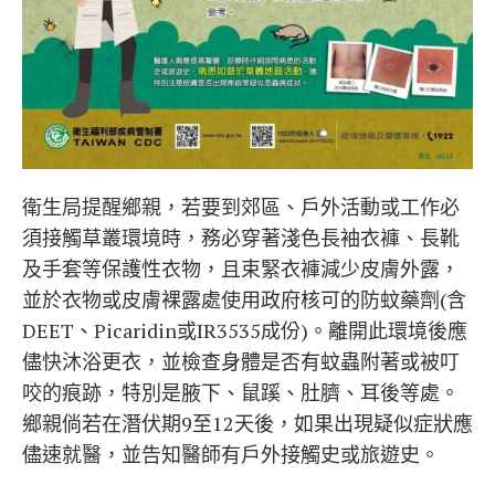
衛生局提醒鄉親，若要到郊區、戶外活動或工作必
須接觸草叢環境時，務必穿著淺色長袖衣褲、長靴
及手套等保護性衣物，且束緊衣褲減少皮膚外露，
並於衣物或皮膚裸露處使用政府核可的防蚊藥劑(含
DEET、Picaridin或IR3535成份)。離開此環境後應
儘快沐浴更衣，並檢查身體是否有蚊蟲附著或被叮
咬的痕跡，特別是腋下、鼠蹊、肚臍、耳後等處。
鄉親倘若在潛伏期9至12天後，如果出現疑似症狀應
儘速就醫，並告知醫師有戶外接觸史或旅遊史。