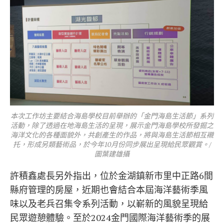
本次工作坊主要結合海島學校目前舉辦的「金門海島生活節」系列
活動，除了透過在地海島生活的呈現，展示金門海島學校所發掘之
海洋文化的各種面貌外，共創產生的作品，將與海島生活節相互襯
托，形成另類藝術品，於今年10月份同步展出呈現給民眾觀賞。/
圖葉建雄攝
許積鑫處長另外指出，位於金湖鎮新市里中正路6間
縣府管理的房屋，近期也會結合本屆海洋藝術季風
味以及老兵召集令系列活動，以嶄新的風貌呈現給
民眾遊憩體驗。至於2024金門國際海洋藝術季的展