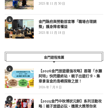
2025 年 11 月 30 日
5
金門縣府與勞動部宣導「職場合理調
整」護身障者權益
2025 年 11 月 18 日
金門遊程推薦
1
【2026金門旅遊最強攻略】跟著「水獺
阿特」快閃最終站，親子出遊打卡、集
章拿盲盒的島嶼探險之旅！
2026 年 7 月 8 日
2
【2025金門中秋博狀元餅】系列活動攻
略｜親子旅遊必玩、機票大獎等你來