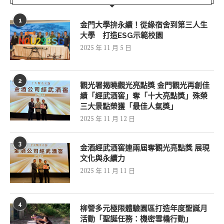
1
金門大學拚永續！從綠宿舍到第三人生
大學 打造ESG示範校園
2025 年 11 月 5 日
2
觀光署揭曉觀光亮點獎 金門觀光再創佳
績「經武酒窖」奪「十大亮點獎」殊榮
三大景點榮獲「最佳人氣獎」
2025 年 11 月 12 日
3
金酒經武酒窖連兩屆奪觀光亮點獎 展現
文化與永續力
2025 年 11 月 11 日
4
柳營多元極限體驗園區打造年度聖誕月
活動「聖誕任務：機密雪橇行動」