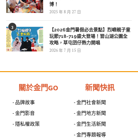
博！
2025 年 8 月 27 日
3
【2026金門暑假必去景點】烈嶼親子童
玩節718-719盛大登場！習山湖公園全
攻略，草屯囝仔熱力開唱
2026 年 7 月 15 日
關於金門GO
新聞快訊
- 品牌故事
- 金門社會新聞
- 金門影音
- 金門地方新聞
- 隱私權政策
- 金門生活新聞
- 金門專題報導