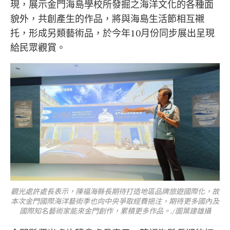
現，展示金門海島學校所發掘之海洋文化的各種面
貌外，共創產生的作品，將與海島生活節相互襯
托，形成另類藝術品，於今年10月份同步展出呈現
給民眾觀賞。
觀光處許處長表示，陳福海縣長期待打造地區品牌旅遊國際化，故
本次金門國際海洋藝術季也向中央爭取經費挹注，期待更多國內及
國際知名藝術家能來金門創作，累積更多作品。./圖葉建雄攝