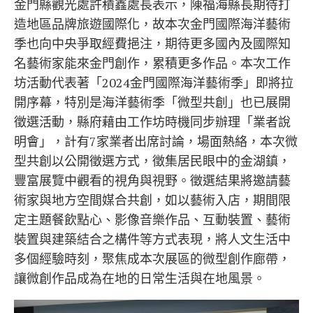
金門縣觀光處許積鑫處長表示，陳福海縣長期待打
造地區品牌旅遊國際化，故本次金門國際海洋藝術
季也向中央爭取經費挹注，期待更多國內及國際知
名藝術家能來金門創作，累積更多作品。本次工作
坊活動代表著「2024金門國際海洋藝術季」即將拉
開序幕，特別是海洋藝術季「微型共創」也已展開
徵選活動，縣府藉由工作坊時機同步辦理「業者說
明會」，計有7家業者出席討論，場面熱絡，本次微
型共創以公開徵選方式，徵集居民眼中的金湖鎮，
豐富展覽中觀看的視角與視野。徵選結果將邀請藝
術家與地方空間媒合共創，如以藝術入店，期間限
定主題餐飲點心、影像音樂作品、互動裝置、藝術
裝置與建築結合之構件等方式表現，將人文生活中
多個經驗時刻，聚焦成本次展區的微型創作廊帶，
讓微創作品成為在地的日常生活與在地風景。