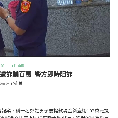
新聞
金門新聞
遭詐騙百萬 警方即時阻詐
ten by
建雄 葉
致電報案，稱一名鄭姓男子要提款現金新臺幣103萬元投