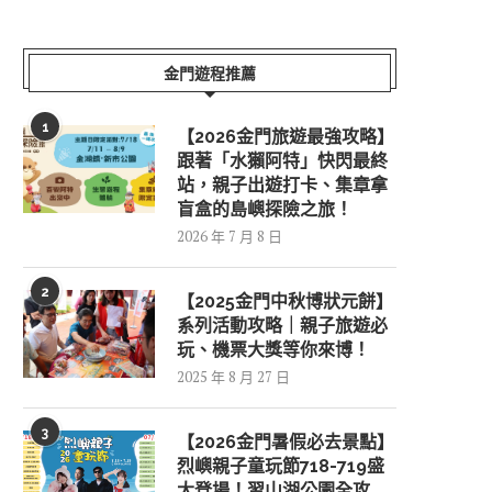
金門遊程推薦
1
【2026金門旅遊最強攻略】
跟著「水獺阿特」快閃最終
站，親子出遊打卡、集章拿
盲盒的島嶼探險之旅！
2026 年 7 月 8 日
2
【2025金門中秋博狀元餅】
系列活動攻略｜親子旅遊必
玩、機票大獎等你來博！
2025 年 8 月 27 日
3
【2026金門暑假必去景點】
烈嶼親子童玩節718-719盛
大登場！習山湖公園全攻