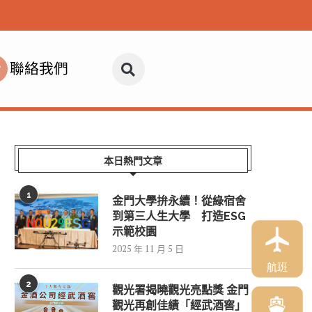
聯絡我們
本日熱門文章
1
金門大學拚永續！從綠宿舍
到第三人生大學 打造ESG
示範校園
2025 年 11 月 5 日
航班
2
觀光署揭曉觀光亮點獎 金門
觀光再創佳績「經武酒窖」