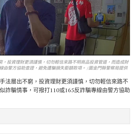
窮，投資理財更須謹慎，切勿輕信來路不明商品投資管道，而造成財
專線由警方協助查證，避免遭騙損失鉅額款項。 /圖金門縣警察局提供
手法層出不窮，投資理財更須謹慎，切勿輕信來路不
詐騙情事，可撥打110或165反詐騙專線由警方協助