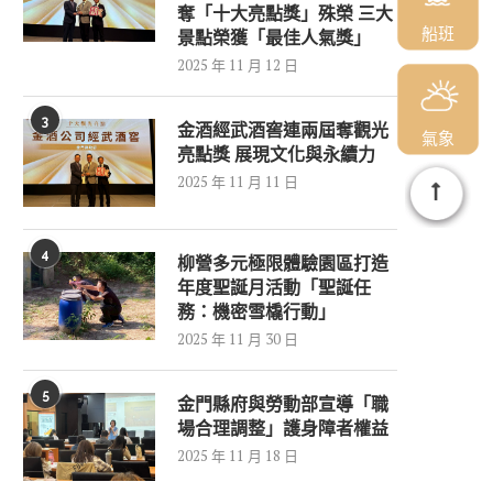
奪「十大亮點獎」殊榮 三大
船班
景點榮獲「最佳人氣獎」
2025 年 11 月 12 日
3
金酒經武酒窖連兩屆奪觀光
氣象
亮點獎 展現文化與永續力
2025 年 11 月 11 日
4
柳營多元極限體驗園區打造
年度聖誕月活動「聖誕任
務：機密雪橇行動」
2025 年 11 月 30 日
5
金門縣府與勞動部宣導「職
場合理調整」護身障者權益
2025 年 11 月 18 日