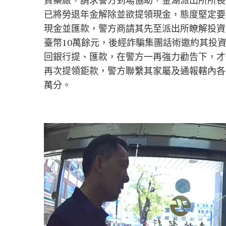
資藥廠，請求警方到場協助，金湖派出所所長
已將勞退年金解除並欲提領現金，態度堅定要
現金並匯款，警方商請其先至派出所瞭解投資
臺幣10萬餘元，後經詐騙集團話術邀約其投
回銀行提、匯款，在警方一再強力勸告下，才
再次提領鉅款，警方聯繫其家屬及通報轄內各
萬分。