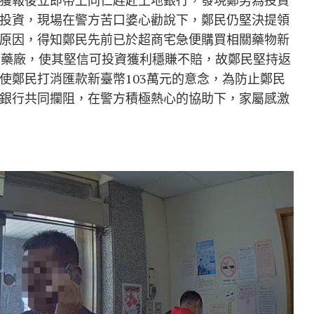
獲報後立即帶上同仁趕赴土地銀行，發現鄭男為投資
投資，現場在警方苦口婆心勸說下，鄭民仍堅決提領
原因，得知鄭民先前已於超商宅急便購買相關藥物新
資藥廠，使其堅信可投資獲利穩賺不賠，故鄭民堅持返
使鄭民打消匯款新臺幣103萬元的意念，為防止鄭民
銀行共同攔阻，在警方積極熱心的協助下，家屬感激