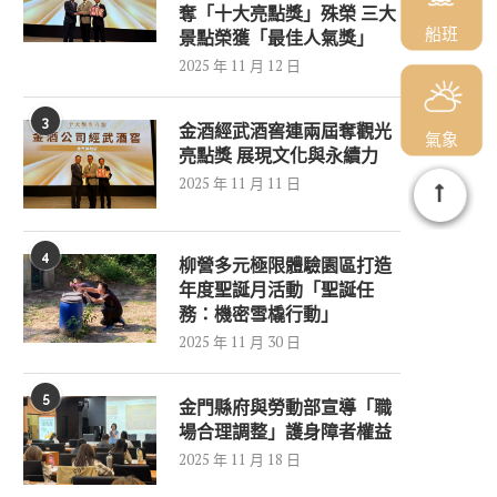
奪「十大亮點獎」殊榮 三大
船班
景點榮獲「最佳人氣獎」
2025 年 11 月 12 日
3
金酒經武酒窖連兩屆奪觀光
氣象
亮點獎 展現文化與永續力
2025 年 11 月 11 日
4
柳營多元極限體驗園區打造
年度聖誕月活動「聖誕任
務：機密雪橇行動」
2025 年 11 月 30 日
5
金門縣府與勞動部宣導「職
場合理調整」護身障者權益
2025 年 11 月 18 日