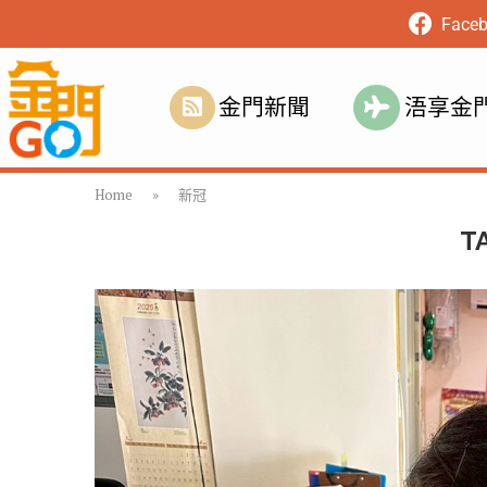
Face
金門新聞
浯享金
Home
»
新冠
T