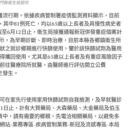
金門縣衛生局提供
離流行期。依據疾病管制署疫情監測資料顯示，目前
，其中81例死亡，均以65歲以上長者及具慢性病史者
年截至6月12日止，衛生局接獲通報新冠併發重症個案計
表示，為早期診斷、即時治療，目前本縣各鄉鎮衛生所
狀之就診鄉親進行快篩使用。鑒於該快篩試劑為醫用
得攜回使用。尤其是65歲以上長者及有重症風險因子
前往醫療院所就醫，由醫師進行評估開立公費
症之發生。
可在家先行使用家用快篩試劑自我檢測，及早就醫診
11日止，計有大賀藥局、大森藥局、大金藥局及伯玉
貨中，請有需要的鄉親，先電洽相關藥局，以避免多
站-業務專區-疾病管制業務-新冠及流感專區-本局