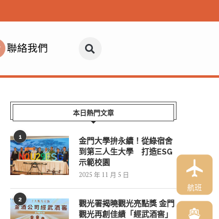
聯絡我們
本日熱門文章
1
金門大學拚永續！從綠宿舍
到第三人生大學 打造ESG
示範校園
2025 年 11 月 5 日
航班
2
觀光署揭曉觀光亮點獎 金門
觀光再創佳績「經武酒窖」