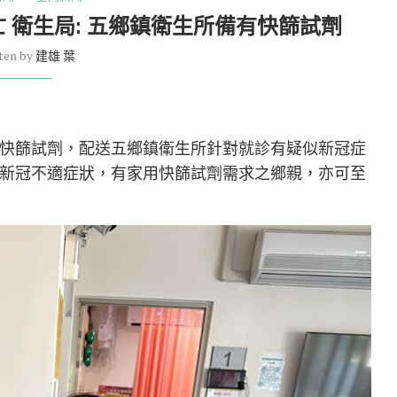
 衛生局: 五鄉鎮衛生所備有快篩試劑
ten by
建雄 葉
快篩試劑，配送五鄉鎮衛生所針對就診有疑似新冠症
新冠不適症狀，有家用快篩試劑需求之鄉親，亦可至