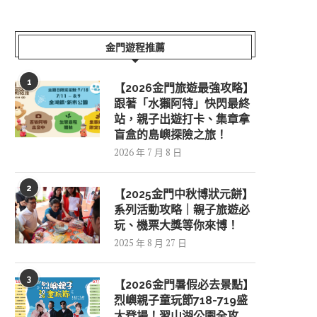
金門遊程推薦
1
【2026金門旅遊最強攻略】
跟著「水獺阿特」快閃最終
站，親子出遊打卡、集章拿
盲盒的島嶼探險之旅！
2026 年 7 月 8 日
2
【2025金門中秋博狀元餅】
系列活動攻略｜親子旅遊必
玩、機票大獎等你來博！
2025 年 8 月 27 日
3
【2026金門暑假必去景點】
烈嶼親子童玩節718-719盛
大登場！習山湖公園全攻