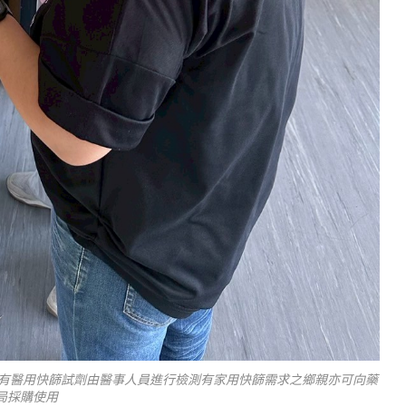
備有醫用快篩試劑由醫事人員進行檢測有家用快篩需求之鄉親亦可向藥
局採購使用