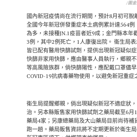
/圖
國內新冠疫情尚在流行期間，預計8月初可脫
全國今年新冠併發重症本土病例累計達564例
為多，未接種JN.1疫苗者近9成；金門縣本
3例，其中2例死亡，1人康復出院。 衛生局
皆已配有醫用快篩試劑，提供出現新冠疑似症
快篩非家用快篩，應由醫事人員執行，鄉親不
等高風險族群，倘快篩陽性，應配戴口罩儘早
COVID-19抗病毒藥物使用，以避免新冠重
衛生局提醒鄉親，倘出現疑似新冠不適症狀，
治。另本縣販售家用快篩試劑之藥局截至6月
藥局4家；另康總藥局及大山藥局目前尚待補
跑一趟。藥局販售資訊將不定期更新於衛生局網