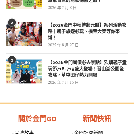
章拿盲盒的島嶼探險之旅！
2026 年 7 月 8 日
2
【2025金門中秋博狀元餅】系列活動攻
略｜親子旅遊必玩、機票大獎等你來
博！
2025 年 8 月 27 日
3
【2026金門暑假必去景點】烈嶼親子童
玩節718-719盛大登場！習山湖公園全
攻略，草屯囝仔熱力開唱
2026 年 7 月 15 日
關於金門GO
新聞快訊
- 品牌故事
- 金門社會新聞