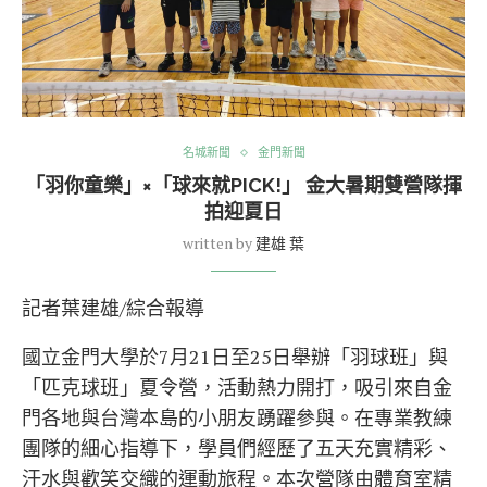
名城新聞
金門新聞
「羽你童樂」×「球來就PICK!」 金大暑期雙營隊揮
拍迎夏日
written by
建雄 葉
記者葉建雄/綜合報導
國立金門大學於7月21日至25日舉辦「羽球班」與
「匹克球班」夏令營，活動熱力開打，吸引來自金
門各地與台灣本島的小朋友踴躍參與。在專業教練
團隊的細心指導下，學員們經歷了五天充實精彩、
汗水與歡笑交織的運動旅程。本次營隊由體育室精