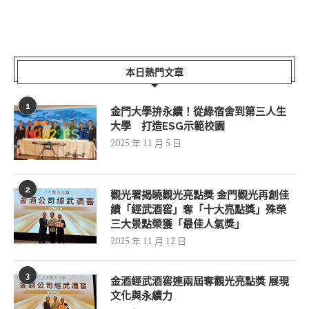
本日熱門文章
1
金門大學拚永續！從綠宿舍到第三人生
大學 打造ESG示範校園
2025 年 11 月 5 日
2
觀光署揭曉觀光亮點獎 金門觀光再創佳
績「經武酒窖」奪「十大亮點獎」殊榮
三大景點榮獲「最佳人氣獎」
2025 年 11 月 12 日
3
金酒經武酒窖連兩屆奪觀光亮點獎 展現
文化與永續力