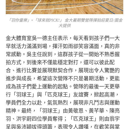
「羽你童樂」×「球來就PICK!」 金大暑期雙營隊揮拍迎夏日/圖金
大提供
金大體育室吳一德主任表示，每天看到孩子們一大
早就活力滿滿到場，揮汗如雨卻笑容滿面，真的非
常感動。吳主任說到，這群孩子從一開始不熟悉握
拍方式，到後來不僅能穩定對打，還可以彼此配
合、進行比賽並展現默契合作，展現出令人驚艷的
進步與成長，希望這次營隊不只是暑期活動，更能
成為孩子們愛上運動的起點。營隊的最後一天更舉
行「羽球王」與「匹克球王」友誼賽，掀起高潮，
學員們全力以赴，氣氛熱烈，展現非凡鬥志與運動
精神。最終，「羽球王」由黃敬恩、黃芊華、陳亮
羽、洪宇蔚四位學員奪得；「匹克球王」則由翁宇
呈與吳沛穎拔得頭籌，表現令人讚嘆，在歡笑與掌