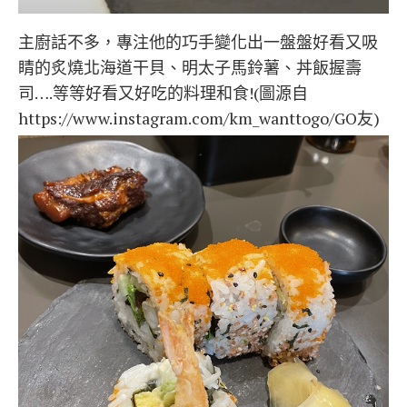
主廚話不多，專注他的巧手變化出一盤盤好看又吸
睛的炙燒北海道干貝、明太子馬鈴薯、丼飯握壽
司….等等好看又好吃的料理和食!(圖源自
https://www.instagram.com/km_wanttogo/GO友)