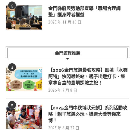
5
金門縣府與勞動部宣導「職場合理調
整」護身障者權益
2025 年 11 月 18 日
金門遊程推薦
1
【2026金門旅遊最強攻略】跟著「水獺
阿特」快閃最終站，親子出遊打卡、集
章拿盲盒的島嶼探險之旅！
2026 年 7 月 8 日
2
【2025金門中秋博狀元餅】系列活動攻
略｜親子旅遊必玩、機票大獎等你來
博！
2025 年 8 月 27 日