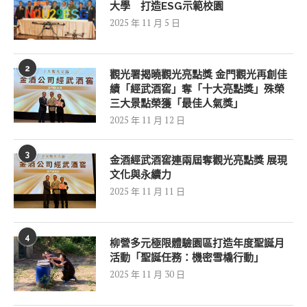
大學 打造ESG示範校園
2025 年 11 月 5 日
2
觀光署揭曉觀光亮點獎 金門觀光再創佳
績「經武酒窖」奪「十大亮點獎」殊榮
三大景點榮獲「最佳人氣獎」
2025 年 11 月 12 日
3
金酒經武酒窖連兩屆奪觀光亮點獎 展現
文化與永續力
2025 年 11 月 11 日
4
柳營多元極限體驗園區打造年度聖誕月
活動「聖誕任務：機密雪橇行動」
2025 年 11 月 30 日