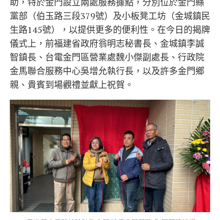
助，特於金門設立兩處服務據點，分別位於金門縣
黨部（伯玉路三段379號）及小板凳工坊（金城鎮民
生路145號），以提供更多的便利性。在今日的揭牌
儀式上，前福建省政府翁明志秘書長、金城鎮李誠
智鎮長、台電金門區營業處魏小傑副處長、行政院
金馬聯合服務中心吳增允執行長，以及許多金門鄉
親、貴賓到場觀禮並獻上祝賀。