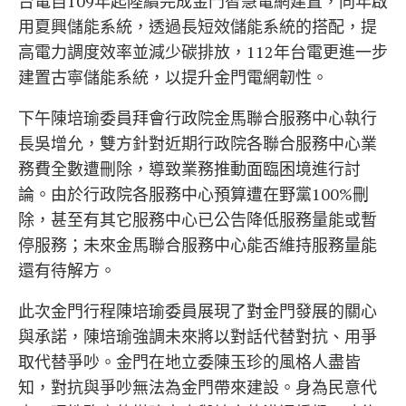
台電自109年起陸續完成金門智慧電網建置，同年啟
用夏興儲能系統，透過長短效儲能系統的搭配，提
高電力調度效率並減少碳排放，112年台電更進一步
建置古寧儲能系統，以提升金門電網韌性。
下午陳培瑜委員拜會行政院金馬聯合服務中心執行
長吳增允，雙方針對近期行政院各聯合服務中心業
務費全數遭刪除，導致業務推動面臨困境進行討
論。由於行政院各服務中心預算遭在野黨100%刪
除，甚至有其它服務中心已公告降低服務量能或暫
停服務；未來金馬聯合服務中心能否維持服務量能
還有待解方。
此次金門行程陳培瑜委員展現了對金門發展的關心
與承諾，陳培瑜強調未來將以對話代替對抗、用爭
取代替爭吵。金門在地立委陳玉珍的風格人盡皆
知，對抗與爭吵無法為金門帶來建設。身為民意代