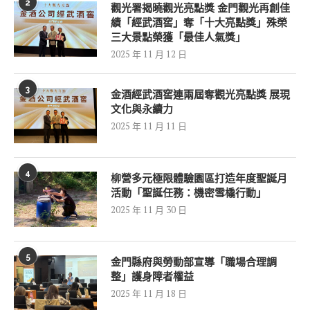
2
觀光署揭曉觀光亮點獎 金門觀光再創佳
績「經武酒窖」奪「十大亮點獎」殊榮
三大景點榮獲「最佳人氣獎」
2025 年 11 月 12 日
3
金酒經武酒窖連兩屆奪觀光亮點獎 展現
文化與永續力
2025 年 11 月 11 日
4
柳營多元極限體驗園區打造年度聖誕月
活動「聖誕任務：機密雪橇行動」
2025 年 11 月 30 日
5
金門縣府與勞動部宣導「職場合理調
整」護身障者權益
2025 年 11 月 18 日