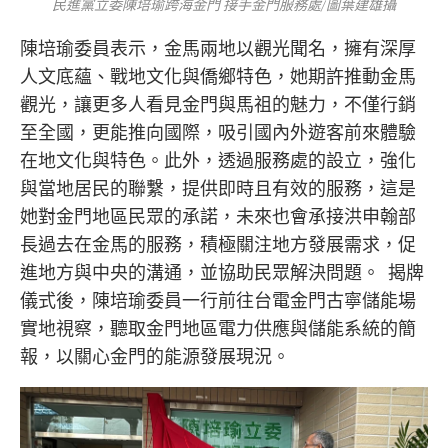
民進黨立委陳培瑜跨海金門 接手金門服務處/圖葉建雄攝
陳培瑜委員表示，金馬兩地以觀光聞名，擁有深厚
人文底蘊、戰地文化與僑鄉特色，她期許推動金馬
觀光，讓更多人看見金門與馬祖的魅力，不僅行銷
至全國，更能推向國際，吸引國內外遊客前來體驗
在地文化與特色。此外，透過服務處的設立，強化
與當地居民的聯繫，提供即時且有效的服務，這是
她對金門地區民眾的承諾，未來也會承接洪申翰部
長過去在金馬的服務，積極關注地方發展需求，促
進地方與中央的溝通，並協助民眾解決問題。 揭牌
儀式後，陳培瑜委員一行前往台電金門古寧儲能場
實地視察，聽取金門地區電力供應與儲能系統的簡
報，以關心金門的能源發展現況。