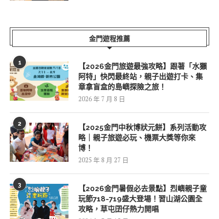
金門遊程推薦
1
【2026金門旅遊最強攻略】跟著「水獺
阿特」快閃最終站，親子出遊打卡、集
章拿盲盒的島嶼探險之旅！
2026 年 7 月 8 日
2
【2025金門中秋博狀元餅】系列活動攻
略｜親子旅遊必玩、機票大獎等你來
博！
2025 年 8 月 27 日
3
【2026金門暑假必去景點】烈嶼親子童
玩節718-719盛大登場！習山湖公園全
攻略，草屯囝仔熱力開唱