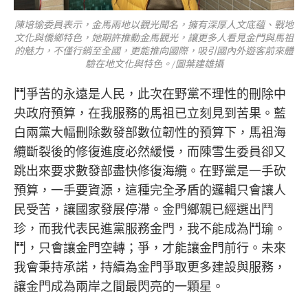
陳培瑜委員表示，金馬兩地以觀光聞名，擁有深厚人文底蘊、戰地
文化與僑鄉特色，她期許推動金馬觀光，讓更多人看見金門與馬祖
的魅力，不僅行銷至全國，更能推向國際，吸引國內外遊客前來體
驗在地文化與特色。/圖葉建雄攝
鬥爭苦的永遠是人民，此次在野黨不理性的刪除中
央政府預算，在我服務的馬祖已立刻見到苦果。藍
白兩黨大幅刪除數發部數位韌性的預算下，馬祖海
纜斷裂後的修復進度必然緩慢，而陳雪生委員卻又
跳出來要求數發部盡快修復海纜。在野黨是一手砍
預算，一手要資源，這種完全矛盾的邏輯只會讓人
民受苦，讓國家發展停滯。金門鄉親已經選出鬥
珍，而我代表民進黨服務金門，我不能成為鬥瑜。
鬥，只會讓金門空轉；爭，才能讓金門前行。未來
我會秉持承諾，持續為金門爭取更多建設與服務，
讓金門成為兩岸之間最閃亮的一顆星。