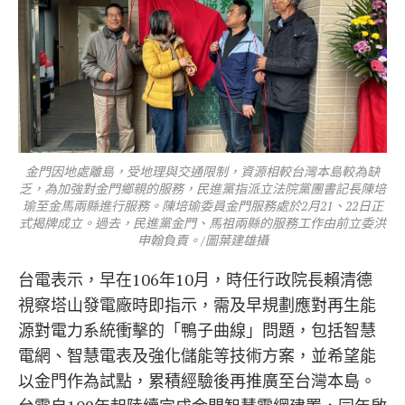
金門因地處離島，受地理與交通限制，資源相較台灣本島較為缺
乏，為加強對金門鄉親的服務，民進黨指派立法院黨團書記長陳培
瑜至金馬兩縣進行服務。陳培瑜委員金門服務處於2月21、22日正
式揭牌成立。過去，民進黨金門、馬祖兩縣的服務工作由前立委洪
申翰負責。/圖葉建雄攝
台電表示，早在106年10月，時任行政院長賴清德
視察塔山發電廠時即指示，需及早規劃應對再生能
源對電力系統衝擊的「鴨子曲線」問題，包括智慧
電網、智慧電表及強化儲能等技術方案，並希望能
以金門作為試點，累積經驗後再推廣至台灣本島。