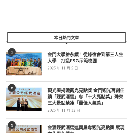
本日熱門文章
1
金門大學拚永續！從綠宿舍到第三人生
大學 打造ESG示範校園
2025 年 11 月 5 日
2
觀光署揭曉觀光亮點獎 金門觀光再創佳
績「經武酒窖」奪「十大亮點獎」殊榮
三大景點榮獲「最佳人氣獎」
2025 年 11 月 12 日
3
金酒經武酒窖連兩屆奪觀光亮點獎 展現