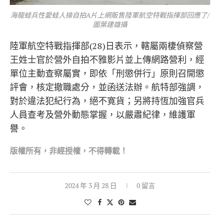
海龍蛙兵性愛蛙人操自拍A片上網販售陸軍航空特戰指揮部回應了/
圖葉建雄攝
陸軍航空特戰指揮部(28)日表示，轄屬兩棲偵察營
王姓士官於營外自拍不雅影片並上傳網路營利，經
單位主動查察屬實，即依「刑懲併行」原則召開懲
評會，核定撤職處分，並函送法辦。航特部強調，
對於違法犯紀行為，絕不寛貨；另將持恆加強官兵
人員查考及營外動態掌握，以嚴肅紀律，維護軍
譽。
版權所有，非經
授權，不得轉載！
2024 年 3 月 28 日
0 留言