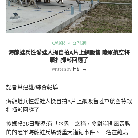
名城新聞
金門新聞
海龍蛙兵性愛蛙人操自拍A片上網販售 陸軍航空特
戰指揮部回應了
written by
建雄 葉
記者葉建雄/綜合報導
海龍蛙兵性愛蛙人操自拍A片上網販售陸軍航空特戰
指揮部回應了
據媒體28日報導:有「水鬼」之稱，令對岸聞風喪膽
的的陸軍海龍蛙兵爆發重大違紀事件。一名在離島