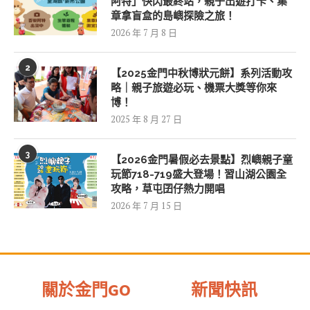
阿特」快閃最終站，親子出遊打卡、集
章拿盲盒的島嶼探險之旅！
2026 年 7 月 8 日
2
【2025金門中秋博狀元餅】系列活動攻
略｜親子旅遊必玩、機票大獎等你來
博！
2025 年 8 月 27 日
3
【2026金門暑假必去景點】烈嶼親子童
玩節718-719盛大登場！習山湖公園全
攻略，草屯囝仔熱力開唱
2026 年 7 月 15 日
關於金門GO
新聞快訊