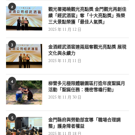
2
觀光署揭曉觀光亮點獎 金門觀光再創佳
績「經武酒窖」奪「十大亮點獎」殊榮
三大景點榮獲「最佳人氣獎」
2025 年 11 月 12 日
3
金酒經武酒窖連兩屆奪觀光亮點獎 展現
文化與永續力
2025 年 11 月 11 日
4
柳營多元極限體驗園區打造年度聖誕月
活動「聖誕任務：機密雪橇行動」
2025 年 11 月 30 日
5
金門縣府與勞動部宣導「職場合理調
整」護身障者權益
2025 年 11 月 18 日