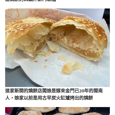
這家新開的燒餅店闆娘是嫁來金門已20
年的閩南
人，
娘家以前是用古早炭火缸爐烤出的燒餅