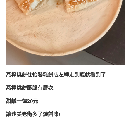
燕楟燒餅往怡馨糕餅店左轉走到底就看到了
燕楟燒餅酥脆有層次
甜鹹一律20
元
讓沙美老街多了燒餅味!