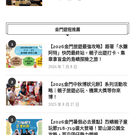
金門遊程推薦
1
【2026金門旅遊最強攻略】跟著「水獺
阿特」快閃最終站，親子出遊打卡、集
章拿盲盒的島嶼探險之旅！
2026 年 7 月 8 日
2
【2025金門中秋博狀元餅】系列活動攻
略｜親子旅遊必玩、機票大獎等你來
博！
2025 年 8 月 27 日
3
【2026金門暑假必去景點】烈嶼親子童
玩節718-719盛大登場！習山湖公園全
攻略，草屯囝仔熱力開唱