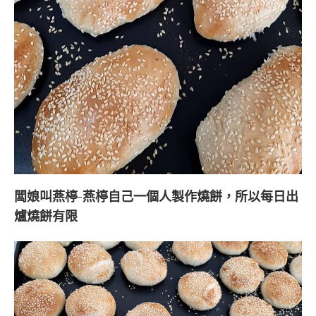
闆娘叫燕楟-
燕楟自己一個人製作燒餅，
所以每日出
爐燒餅有限