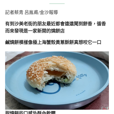
記者蔡青 呂胤甫/金沙報導
有到沙美老街的朋友最近都會遠遠聞到餅香，
循香
而來發現是一家新開的燒餅店
鹹燒餅模樣像極上海蟹殼黃蔥酥餅真想咬它一口
甜燒餅的口感外酥內軟糯