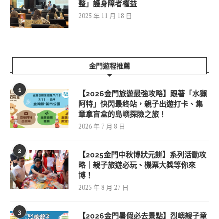
整」護身障者權益
2025 年 11 月 18 日
金門遊程推薦
1
【2026金門旅遊最強攻略】跟著「水獺
阿特」快閃最終站，親子出遊打卡、集
章拿盲盒的島嶼探險之旅！
2026 年 7 月 8 日
2
【2025金門中秋博狀元餅】系列活動攻
略｜親子旅遊必玩、機票大獎等你來
博！
2025 年 8 月 27 日
3
【2026金門暑假必去景點】烈嶼親子童