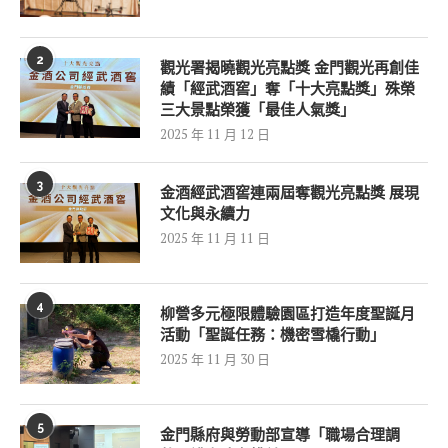
2
觀光署揭曉觀光亮點獎 金門觀光再創佳
績「經武酒窖」奪「十大亮點獎」殊榮
三大景點榮獲「最佳人氣獎」
2025 年 11 月 12 日
3
金酒經武酒窖連兩屆奪觀光亮點獎 展現
文化與永續力
2025 年 11 月 11 日
4
柳營多元極限體驗園區打造年度聖誕月
活動「聖誕任務：機密雪橇行動」
2025 年 11 月 30 日
5
金門縣府與勞動部宣導「職場合理調