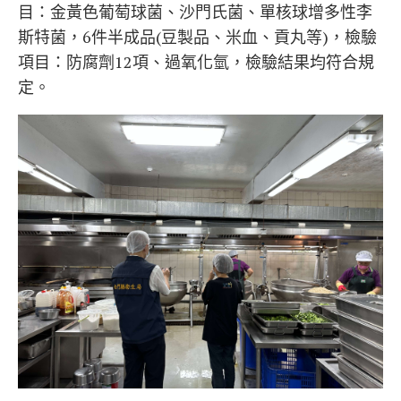
目：金黃色葡萄球菌、沙門氏菌、單核球增多性李
斯特菌，6件半成品(豆製品、米血、貢丸等)，檢驗
項目：防腐劑12項、過氧化氫，檢驗結果均符合規
定。