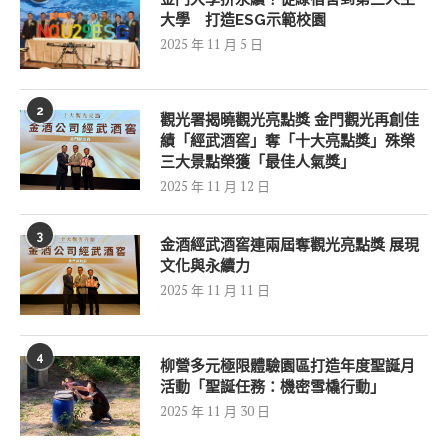
大學 打造ESG示範校園
2025 年 11 月 5 日
2
觀光署揭曉觀光亮點獎 金門觀光再創佳
績「經武酒窖」奪「十大亮點獎」殊榮
三大景點榮獲「最佳人氣獎」
2025 年 11 月 12 日
3
金酒經武酒窖連兩屆奪觀光亮點獎 展現
文化與永續力
2025 年 11 月 11 日
4
柳營多元極限體驗園區打造年度聖誕月
活動「聖誕任務：機密雪橇行動」
2025 年 11 月 30 日