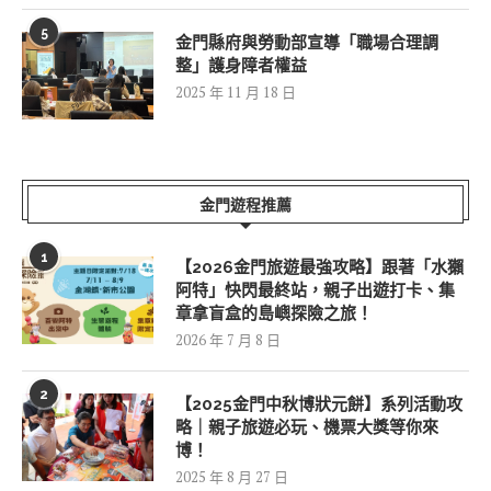
5
金門縣府與勞動部宣導「職場合理調
整」護身障者權益
2025 年 11 月 18 日
金門遊程推薦
1
【2026金門旅遊最強攻略】跟著「水獺
阿特」快閃最終站，親子出遊打卡、集
章拿盲盒的島嶼探險之旅！
2026 年 7 月 8 日
2
【2025金門中秋博狀元餅】系列活動攻
略｜親子旅遊必玩、機票大獎等你來
博！
2025 年 8 月 27 日