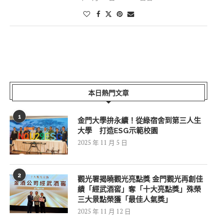
本日熱門文章
1
金門大學拚永續！從綠宿舍到第三人生
大學 打造ESG示範校園
2025 年 11 月 5 日
2
觀光署揭曉觀光亮點獎 金門觀光再創佳
績「經武酒窖」奪「十大亮點獎」殊榮
三大景點榮獲「最佳人氣獎」
2025 年 11 月 12 日