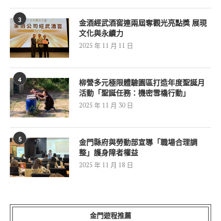
3
金酒經武酒窖連兩屆奪觀光亮點獎 展現
文化與永續力
2025 年 11 月 11 日
4
柳營多元極限體驗園區打造年度聖誕月
活動「聖誕任務：機密雪橇行動」
2025 年 11 月 30 日
5
金門縣府與勞動部宣導「職場合理調
整」護身障者權益
2025 年 11 月 18 日
金門遊程推薦