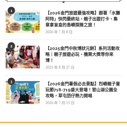
1
【2026金門旅遊最強攻略】跟著「水獺
阿特」快閃最終站，親子出遊打卡、集
章拿盲盒的島嶼探險之旅！
2026 年 7 月 8 日
2
【2025金門中秋博狀元餅】系列活動攻
略｜親子旅遊必玩、機票大獎等你來
博！
2025 年 8 月 27 日
3
【2026金門暑假必去景點】烈嶼親子童
玩節718-719盛大登場！習山湖公園全
攻略，草屯囝仔熱力開唱
2026 年 7 月 15 日