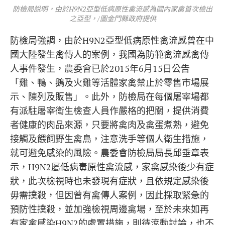
防檢局說明，由於H9N2亞型低病原性禽流感為國內家禽首次檢出
之亞型，/圖金門縣政府提供
防檢局強調，由於H9N2亞型低病原性禽流感曾在中
國大陸發生禽傳人的案例，我國為防範禽流感禽傳
人事件發生，農委會已於2015年6月15日公告
「雞、鴨、鵝及火雞等活體家禽禁止於零售市場展
示、陳列及販售」。此外，防檢局在每個屠宰場都
有派駐屠宰衛生檢查人員作嚴格的把關，提供消費
者健康的肉品來源，只要將禽肉及禽蛋煮熟，避免
接觸及餵飼野生禽鳥，注意洗手等個人衛生措施，
就可避免感染的風險。農委會防檢局局長邱垂章表
示，H9N2屬低病毒原性禽流感，家禽感染後少有症
狀，此次檢視時也未發現有症狀，且依規定感染後
毋需撲殺，但因曾有禽傳人案例，因此採取緊急的
預防性撲殺，並加強檢視周邊禽場，至於未來如再
有家禽感染H9N2的處置措施，則待滾動討論，也不