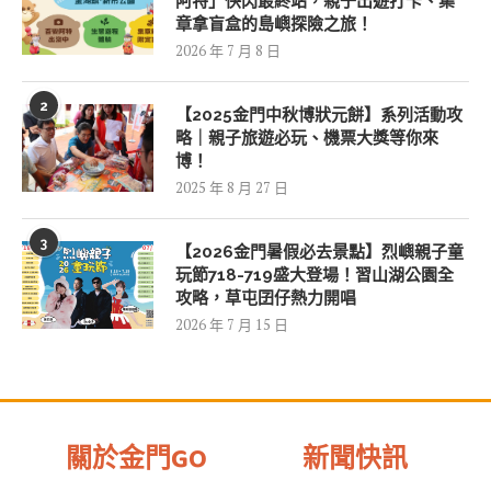
阿特」快閃最終站，親子出遊打卡、集
章拿盲盒的島嶼探險之旅！
2026 年 7 月 8 日
2
【2025金門中秋博狀元餅】系列活動攻
略｜親子旅遊必玩、機票大獎等你來
博！
2025 年 8 月 27 日
3
【2026金門暑假必去景點】烈嶼親子童
玩節718-719盛大登場！習山湖公園全
攻略，草屯囝仔熱力開唱
2026 年 7 月 15 日
關於金門GO
新聞快訊