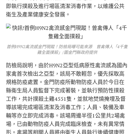
即執行撲殺及進行場區清潔消毒作業，以維護公共
衛生及產業健康安全發展。
首例H9N2禽流感金門現蹤！防檢局曝可能來源 曾禽傳人「4千隻
雞全面撲殺」/圖金門縣政府提供
防檢局說明，由於H9N2亞型低病原性禽流感為國內
家禽首次檢出之亞型，該局不敢輕忽，優先採取高
規格防疫處置。金門防疫所動物防疫人員於今日在
縣衛生局人員監督下完成著裝，並執行預防性撲殺
工作，共計撲殺土雞4551隻，並就地焚燒掩埋及督
導該場完成場區清潔及消毒工作；人員、裝備及車
輛等亦立即完成消毒。該場周邊半徑1公里共2場禽
場，已由動物防疫人員完成臨床檢查，未有異常情
形。禽場等相關人員將由衛生人員執行後續健康照