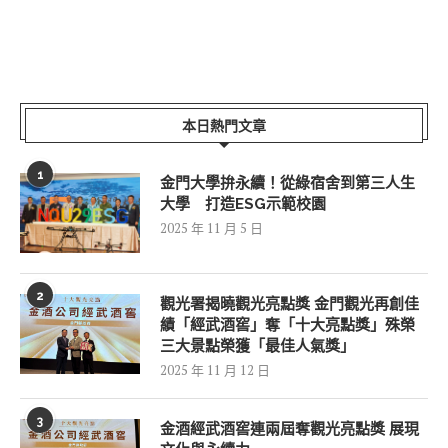
本日熱門文章
1
金門大學拚永續！從綠宿舍到第三人生
大學 打造ESG示範校園
2025 年 11 月 5 日
2
觀光署揭曉觀光亮點獎 金門觀光再創佳
績「經武酒窖」奪「十大亮點獎」殊榮
三大景點榮獲「最佳人氣獎」
2025 年 11 月 12 日
3
金酒經武酒窖連兩屆奪觀光亮點獎 展現