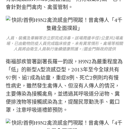
會針對金門禽肉、禽蛋管制。
人員、裝備及車輛等亦立即完成消毒。該場周邊半徑1公里共2場禽
場，已由動物防疫人員完成臨床檢查，未有異常情形。禽場等相關
人員將由衛生人員執行後續健康照護。/圖金門縣政府提供
衛福部疾管署副署長羅一鈞說，H9N2為嚴重程度為
「低」的新型A型流感亞型，2013年至今全球共有
97例、逾7成為幼童，重症8例、死亡2例則均有慢
性病史，雖然發生禽傳人、但沒有人傳人的情況，
主要傳染為接觸禽鳥，並透過其呼吸道分泌物、糞
便排洩物等接觸感染為主，提醒民眾勤洗手、戴口
罩，注意呼吸道禮節預防。