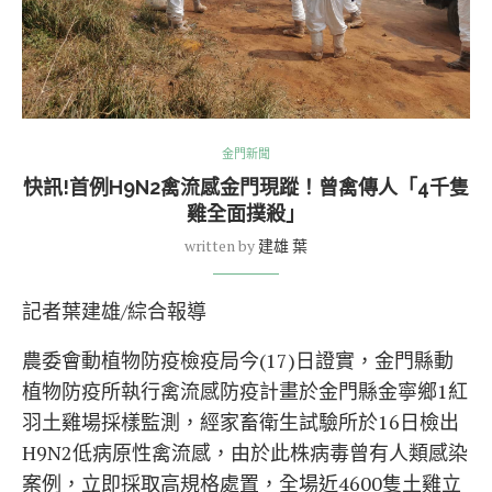
金門新聞
快訊!首例H9N2禽流感金門現蹤！曾禽傳人「4千隻
雞全面撲殺」
written by
建雄 葉
記者葉建雄/綜合報導
農委會動植物防疫檢疫局今(17)日證實，金門縣動
植物防疫所執行禽流感防疫計畫於金門縣金寧鄉1紅
羽土雞場採樣監測，經家畜衛生試驗所於16日檢出
H9N2低病原性禽流感，由於此株病毒曾有人類感染
案例，立即採取高規格處置，全場近4600隻土雞立