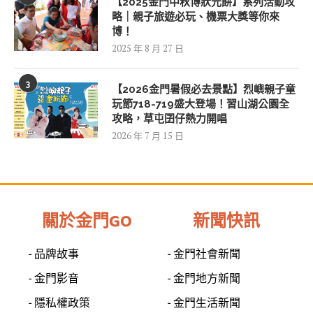
【2025金門中秋博狀元餅】系列活動攻
略｜親子旅遊必玩、機票大獎等你來
博！
2025 年 8 月 27 日
3
【2026金門暑假必去景點】烈嶼親子童
玩節718-719盛大登場！習山湖公園全
攻略，草屯囝仔熱力開唱
2026 年 7 月 15 日
關於金門GO
新聞快訊
- 品牌故事
- 金門社會新聞
- 金門影音
- 金門地方新聞
- 隱私權政策
- 金門生活新聞