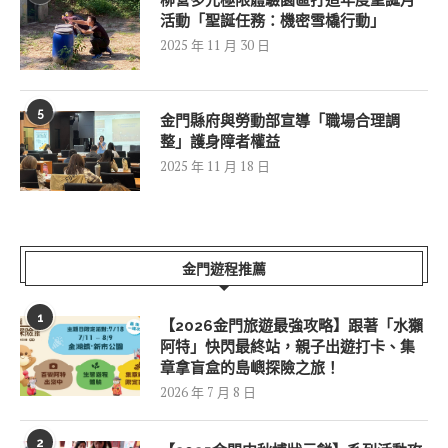
柳營多元極限體驗園區打造年度聖誕月
活動「聖誕任務：機密雪橇行動」
2025 年 11 月 30 日
5
金門縣府與勞動部宣導「職場合理調
整」護身障者權益
2025 年 11 月 18 日
金門遊程推薦
1
【2026金門旅遊最強攻略】跟著「水獺
阿特」快閃最終站，親子出遊打卡、集
章拿盲盒的島嶼探險之旅！
2026 年 7 月 8 日
2