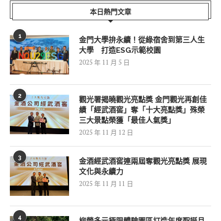
本日熱門文章
1
金門大學拚永續！從綠宿舍到第三人生
大學 打造ESG示範校園
2025 年 11 月 5 日
2
觀光署揭曉觀光亮點獎 金門觀光再創佳
績「經武酒窖」奪「十大亮點獎」殊榮
三大景點榮獲「最佳人氣獎」
2025 年 11 月 12 日
3
金酒經武酒窖連兩屆奪觀光亮點獎 展現
文化與永續力
2025 年 11 月 11 日
4