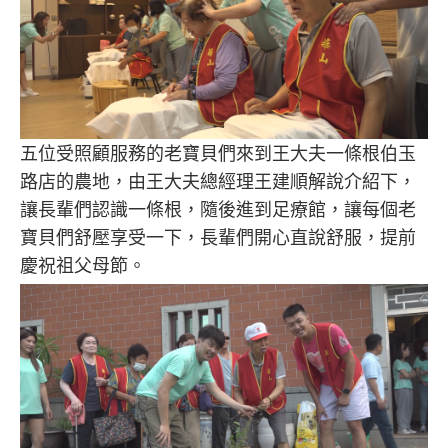
五位受照顧服務的老寶貝們來到王大夫一條根伯玉
路店的農地，由王大夫總經理王建順解說介紹下，
讓長輩們認識一條根，隨後進到足療館，讓每個老
寶貝們舒壓享受一下，長輩們開心直說舒服，提前
慶祝祖父母節。