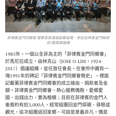
菲律賓金門同鄉會 理事長張漢威返鄉省親、參訪及拜會金門縣政
府/圖葉建雄攝
1985年，一個以全菲為主的「菲律賓金門同鄉會」
於馬尼拉成立，由林克山（JOSE O. LIM，1924-
2017）倡議組織，並任首任會長。在會所中藏有一
塊1991年的碑記「菲律賓金門同鄉會簡史」，裡面
記載著菲律賓金門同鄉會的成立緣由、捐款者及金
額。菲律賓金門同鄉會，熱心服務僑胞，愛鄉愛
國、出錢出力，實為楷模；目前在菲律賓的金門人
後裔約有近3,000人，經常組團回金門探親、尋根或
觀光，這次組團返回家鄉，可說是意義非凡。僑是