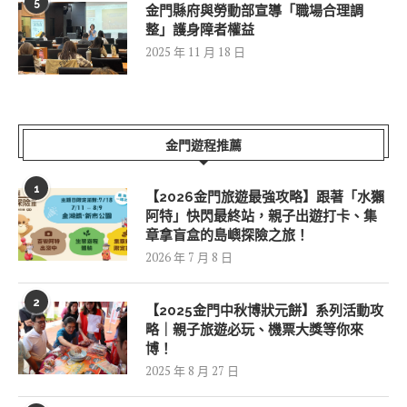
5
金門縣府與勞動部宣導「職場合理調
整」護身障者權益
2025 年 11 月 18 日
金門遊程推薦
1
【2026金門旅遊最強攻略】跟著「水獺
阿特」快閃最終站，親子出遊打卡、集
章拿盲盒的島嶼探險之旅！
2026 年 7 月 8 日
2
【2025金門中秋博狀元餅】系列活動攻
略｜親子旅遊必玩、機票大獎等你來
博！
2025 年 8 月 27 日