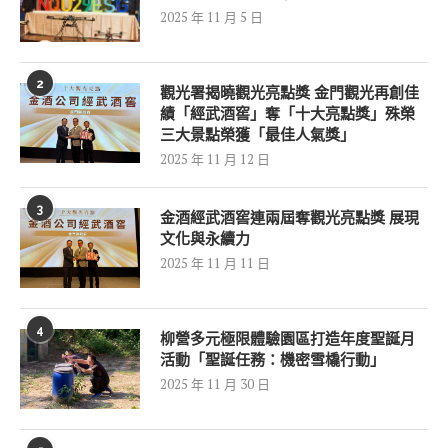
2025 年 11 月 5 日
2
觀光署揭曉觀光亮點獎 金門觀光再創佳
績「經武酒窖」奪「十大亮點獎」殊榮
三大景點榮獲「最佳人氣獎」
2025 年 11 月 12 日
3
金酒經武酒窖連兩屆奪觀光亮點獎 展現
文化與永續力
2025 年 11 月 11 日
4
柳營多元極限體驗園區打造年度聖誕月
活動「聖誕任務：機密雪橇行動」
2025 年 11 月 30 日