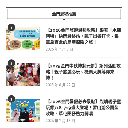
金門遊程推薦
1
【2026金門旅遊最強攻略】跟著「水獺
阿特」快閃最終站，親子出遊打卡、集
章拿盲盒的島嶼探險之旅！
2026 年 7 月 8 日
2
【2025金門中秋博狀元餅】系列活動攻
略｜親子旅遊必玩、機票大獎等你來
博！
2025 年 8 月 27 日
3
【2026金門暑假必去景點】烈嶼親子童
玩節718-719盛大登場！習山湖公園全
攻略，草屯囝仔熱力開唱
2026 年 7 月 15 日