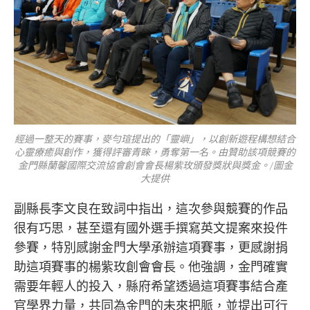
經過一整天的賽事，麥勻瑄提出的「靈嶼」，以創新遊程構想結合
心靈療癒與創作，獲得評審青睞，勇奪第一名。由贊助該項競賽的
金門縣蘭馨國際交流協會創會會長楊紫玫頒發獎狀與獎金。/圖金
大提供
副縣長李文良在致詞中指出，這次參與競賽的作品
很有巧思，甚至還有國外選手撰寫英文提案來投件
參賽，特別感謝金門大學承辦這項賽事，更感謝捐
助這項賽事的楊紫玫創會會長。他強調，金門確實
需要年輕人的投入，縣府希望透過這項賽事結合產
官學界力量，共同為金門的未來把脈，並提出可行