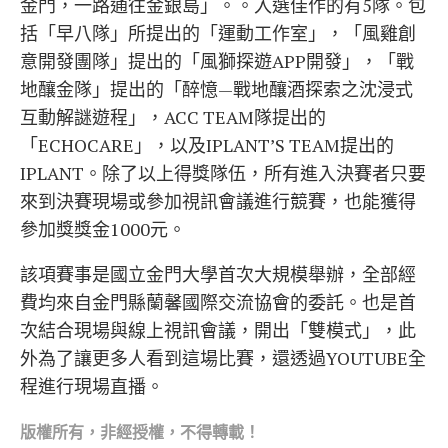
金門，一路通往金銀島」。。入選佳作的有5隊。包
括「早八隊」所提出的「運動工作室」，「風雞創
意開發團隊」提出的「風獅探遊APP開發」，「戰
地釀金隊」提出的「醉憶—戰地釀酒探索之沈浸式
互動解謎遊程」，ACC TEAM隊提出的
「ECHOCARE」，以及IPLANT’S TEAM提出的
IPLANT。除了以上得獎隊伍，所有進入決賽者只要
來到決賽現場或參加視訊會議進行競賽，也能獲得
參加獎獎金1000元。
該項賽事是國立金門大學首次大規模舉辦，全部經
費均來自金門縣蘭馨國際交流協會的委託。也是首
次結合現場與線上視訊會議，開出「雙模式」，此
外為了讓更多人看到這場比賽，還透過YOUTUBE全
程進行現場直播。
版權所有，非經
授權，不得轉載！