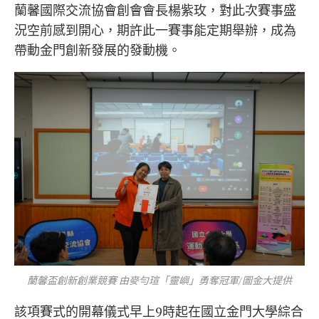
蘭馨國際交流協會創會會長楊紫玫，對此次賽事盛
況空前感到開心，期許此一賽事能定期舉辦，成為
帶動金門創新發展的發動機。
蘭馨盃創新創業競賽 由麥勻瑄「靈嶼」勇奪冠軍/圖金大提供
該項賽式的開幕儀式早上9時起在國立金門大學綜合