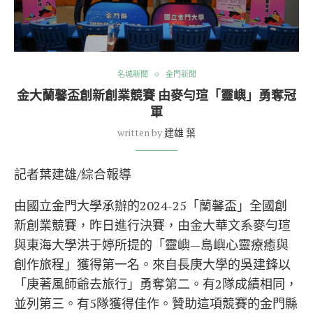
名城新聞
金門新聞
金大蘭馨盃創新創業競賽 由麥勻瑄「靈嶼」勇奪冠
軍
written by
建雄 葉
記者葉建雄/綜合報導
由國立金門大學承辦的2024-25「蘭馨盃」全國創
新創業競賽，昨日進行決賽，由金大華文系麥勻瑄
與東海大學洪于婷所提的「靈嶼—島嶼心靈療癒與
創作旅程」獲得第一名。來自長庚大學的吳建鋒以
「庚著風師爺去旅行」勇奪第二。有2隊成績相同，
並列第三。有5隊獲得佳作。贊助這項競賽的金門縣