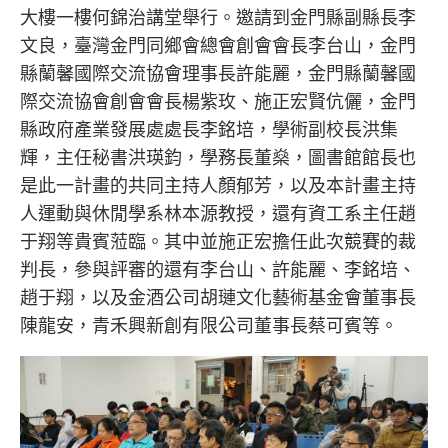
大樓一樓何錦治講堂舉行。邀請到金門縣副縣長李
文良，臺灣金門同鄉會總會創會會長李台山，金門
縣蘭馨國際交流協會理事長許能麗，金門縣蘭馨國
際交流協會創會會長楊紫玫、施正宏賢伉儷，金門
縣政府產業發展處處長李銘培，學術副校長洪集
輝，主任秘書洪瑛鈞，學務長董燊，圖書館館長也
是此一計畫的共同主持人顏郁芳，以及本計畫主持
人運動與休閒學系林本源教授，還有資工系主任趙
于翔等貴賓蒞臨。其中並施正宏擔任此次競賽的裁
判長，參與評審的還有李台山、許能麗、李銘培、
趙于翔，以及金酒公司胡璉文化藝術基金會董事長
陳龍安，青禾興新創有限公司董事長蔡可賓等。