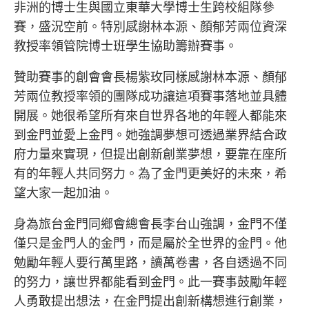
非洲的博士生與國立東華大學博士生跨校組隊參
賽，盛況空前。特別感謝林本源、顏郁芳兩位資深
教授率領管院博士班學生協助籌辦賽事。
贊助賽事的創會會長楊紫玫同樣感謝林本源、顏郁
芳兩位教授率領的團隊成功讓這項賽事落地並具體
開展。她很希望所有來自世界各地的年輕人都能來
到金門並愛上金門。她強調夢想可透過業界結合政
府力量來實現，但提出創新創業夢想，要靠在座所
有的年輕人共同努力。為了金門更美好的未來，希
望大家一起加油。
身為旅台金門同鄉會總會長李台山強調，金門不僅
僅只是金門人的金門，而是屬於全世界的金門。他
勉勵年輕人要行萬里路，讀萬卷書，各自透過不同
的努力，讓世界都能看到金門。此一賽事鼓勵年輕
人勇敢提出想法，在金門提出創新構想進行創業，