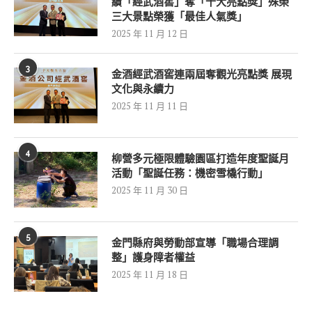
績「經武酒窖」奪「十大亮點獎」殊榮
三大景點榮獲「最佳人氣獎」
2025 年 11 月 12 日
3
金酒經武酒窖連兩屆奪觀光亮點獎 展現
文化與永續力
2025 年 11 月 11 日
4
柳營多元極限體驗園區打造年度聖誕月
活動「聖誕任務：機密雪橇行動」
2025 年 11 月 30 日
5
金門縣府與勞動部宣導「職場合理調
整」護身障者權益
2025 年 11 月 18 日