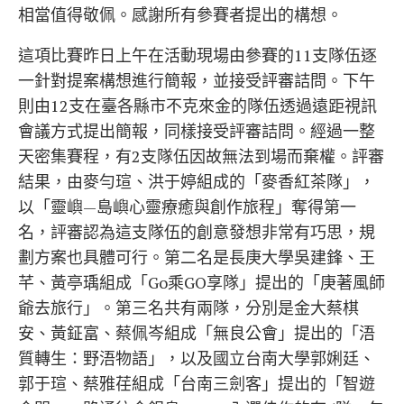
相當值得敬佩。感謝所有參賽者提出的構想。
這項比賽昨日上午在活動現場由參賽的11支隊伍逐
一針對提案構想進行簡報，並接受評審詰問。下午
則由12支在臺各縣市不克來金的隊伍透過遠距視訊
會議方式提出簡報，同樣接受評審詰問。經過一整
天密集賽程，有2支隊伍因故無法到場而棄權。評審
結果，由麥勻瑄、洪于婷組成的「麥香紅茶隊」，
以「靈嶼—島嶼心靈療癒與創作旅程」奪得第一
名，評審認為這支隊伍的創意發想非常有巧思，規
劃方案也具體可行。第二名是長庚大學吳建鋒、王
芊、黃亭瑀組成「Go乘GO享隊」提出的「庚著風師
爺去旅行」。第三名共有兩隊，分別是金大蔡棋
安、黃鉦富、蔡佩岑組成「無良公會」提出的「浯
質轉生：野浯物語」，以及國立台南大學郭娳廷、
郭于瑄、蔡雅荏組成「台南三劍客」提出的「智遊