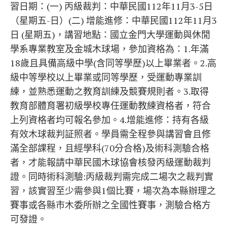
習日期：(一) 丙級裁判：中華民國112年11月3-5日
（星期五-日）(二) 增能進修：中華民國112年11月3
日 (星期五)，講習地點：國立金門大學運動與休閒
學系專業教室及金城木球場，參加資格為：1.年滿
18歲且具備高級中學(含同等學歷)以上畢業者。2.高
級中等學校以上畢業或同等學歷，受運動專業訓
練，並熟悉運動之教育訓練及競賽規則者。3.取得
教育部體育署初級學校專任運動教練資格者，符合
上列資格者均可報名參加。4.增能進修：持有各級
有效木球裁判証照者。學員需全程參與講習會且修
滿全部課程，且經學科(70分合格)及術科測驗合格
者，才能報請中華民國木球協會核發丙級運動裁判
證。同時術科測驗:丙級裁判需完成二場次之裁判實
習，該實習至少需參與1個比賽，場次為本縣辦理之
賽事或各縣市木委所辦之全國性賽事，測驗合格方
可發證。