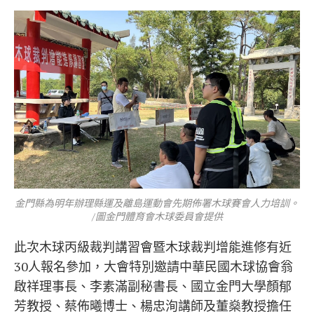
金門縣為明年辦理縣運及離島運動會先期佈署木球賽會人力培訓。
/圖金門體育會木球委員會提供
此次木球丙級裁判講習會暨木球裁判增能進修有近
30人報名參加，大會特別邀請中華民國木球協會翁
啟祥理事長、李素滿副秘書長、國立金門大學顏郁
芳教授、蔡佈曦博士、楊忠洵講師及董燊教授擔任