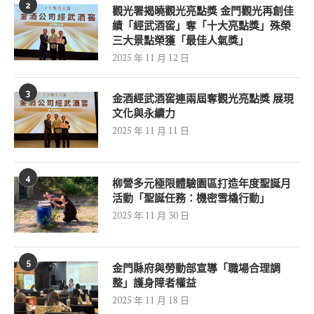
2
觀光署揭曉觀光亮點獎 金門觀光再創佳
績「經武酒窖」奪「十大亮點獎」殊榮
三大景點榮獲「最佳人氣獎」
2025 年 11 月 12 日
3
金酒經武酒窖連兩屆奪觀光亮點獎 展現
文化與永續力
2025 年 11 月 11 日
4
柳營多元極限體驗園區打造年度聖誕月
活動「聖誕任務：機密雪橇行動」
2025 年 11 月 30 日
5
金門縣府與勞動部宣導「職場合理調
整」護身障者權益
2025 年 11 月 18 日