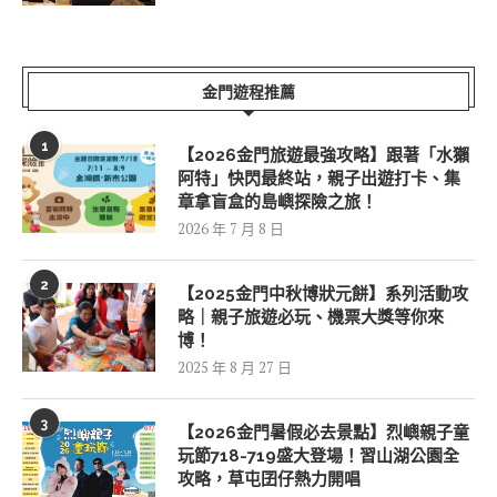
金門遊程推薦
1
【2026金門旅遊最強攻略】跟著「水獺
阿特」快閃最終站，親子出遊打卡、集
章拿盲盒的島嶼探險之旅！
2026 年 7 月 8 日
2
【2025金門中秋博狀元餅】系列活動攻
略｜親子旅遊必玩、機票大獎等你來
博！
2025 年 8 月 27 日
3
【2026金門暑假必去景點】烈嶼親子童
玩節718-719盛大登場！習山湖公園全
攻略，草屯囝仔熱力開唱