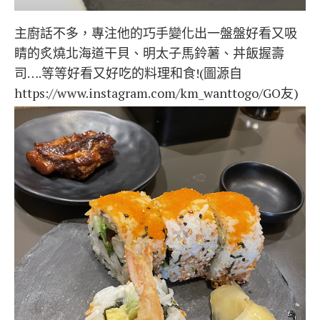
主廚話不多，專注他的巧手變化出一盤盤好看又吸
睛的炙燒北海道干貝、明太子馬鈴薯、丼飯握壽
司….等等好看又好吃的料理和食!(圖源自
https://www.instagram.com/km_wanttogo/GO友)