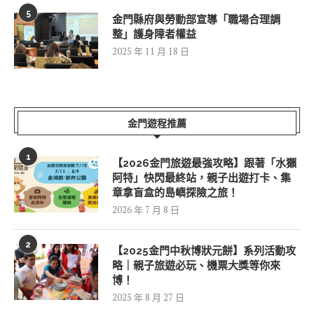
5
金門縣府與勞動部宣導「職場合理調
整」護身障者權益
2025 年 11 月 18 日
金門遊程推薦
1
【2026金門旅遊最強攻略】跟著「水獺
阿特」快閃最終站，親子出遊打卡、集
章拿盲盒的島嶼探險之旅！
2026 年 7 月 8 日
2
【2025金門中秋博狀元餅】系列活動攻
略｜親子旅遊必玩、機票大獎等你來
博！
2025 年 8 月 27 日