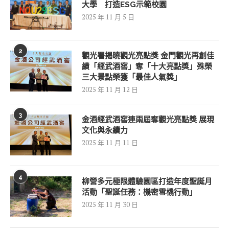
大學 打造ESG示範校園
2025 年 11 月 5 日
2
觀光署揭曉觀光亮點獎 金門觀光再創佳
績「經武酒窖」奪「十大亮點獎」殊榮
三大景點榮獲「最佳人氣獎」
2025 年 11 月 12 日
3
金酒經武酒窖連兩屆奪觀光亮點獎 展現
文化與永續力
2025 年 11 月 11 日
4
柳營多元極限體驗園區打造年度聖誕月
活動「聖誕任務：機密雪橇行動」
2025 年 11 月 30 日