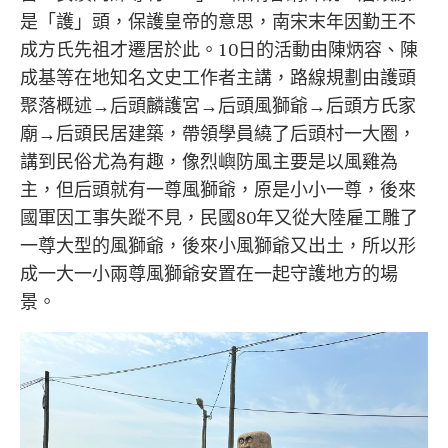
是「護」頭，保護皇帝的意思，南宋末年因勤王不
成方氏先祖才遷居於此。10日的活動由陳炳容、陳
成基等在地知名文史工作者主講，路線規劃由護頭
聚落概述→后頭麟護宮→后頭風獅爺→后頭方氏家
廟→后頭民居建築，帶領學員繞了后頭村一大圈，
講到民俗尤為有趣，像烈嶼防風主要是以風雞為
主，但后頭就有一尊風獅爺，原是小小一尊，後來
國軍因工事失蹤不見，民國80年又從大陸雇工雕了
一尊大型的風獅爺，後來小風獅爺又出土，所以形
成一大一小兩尊風獅爺安置在一起守護地方的場
景。