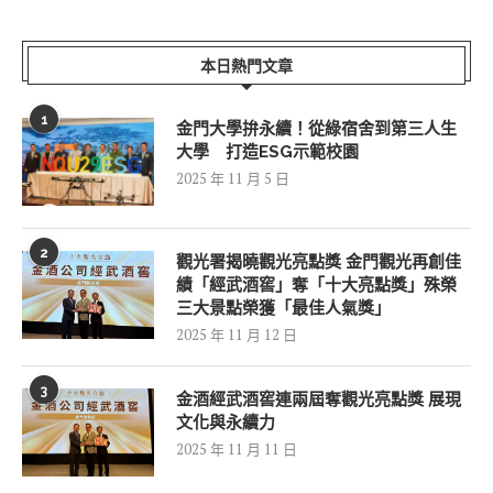
本日熱門文章
1
金門大學拚永續！從綠宿舍到第三人生
大學 打造ESG示範校園
2025 年 11 月 5 日
2
觀光署揭曉觀光亮點獎 金門觀光再創佳
績「經武酒窖」奪「十大亮點獎」殊榮
三大景點榮獲「最佳人氣獎」
2025 年 11 月 12 日
3
金酒經武酒窖連兩屆奪觀光亮點獎 展現
文化與永續力
2025 年 11 月 11 日