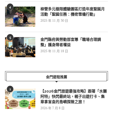
4
柳營多元極限體驗園區打造年度聖誕月
活動「聖誕任務：機密雪橇行動」
2025 年 11 月 30 日
5
金門縣府與勞動部宣導「職場合理調
整」護身障者權益
2025 年 11 月 18 日
金門遊程推薦
1
【2026金門旅遊最強攻略】跟著「水獺
阿特」快閃最終站，親子出遊打卡、集
章拿盲盒的島嶼探險之旅！
2026 年 7 月 8 日