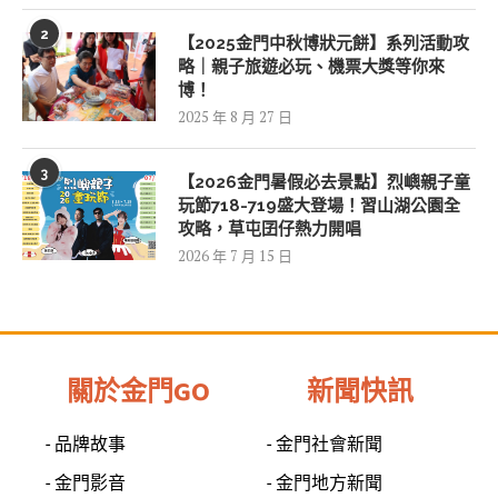
2
【2025金門中秋博狀元餅】系列活動攻
略｜親子旅遊必玩、機票大獎等你來
博！
2025 年 8 月 27 日
3
【2026金門暑假必去景點】烈嶼親子童
玩節718-719盛大登場！習山湖公園全
攻略，草屯囝仔熱力開唱
2026 年 7 月 15 日
關於金門GO
新聞快訊
- 品牌故事
- 金門社會新聞
- 金門影音
- 金門地方新聞