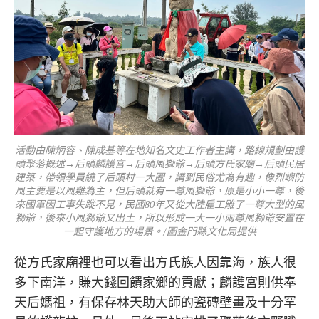
活動由陳炳容、陳成基等在地知名文史工作者主講，路線規劃由護
頭聚落概述→后頭麟護宮→后頭風獅爺→后頭方氏家廟→后頭民居
建築，帶領學員繞了后頭村一大圈，講到民俗尤為有趣，像烈嶼防
風主要是以風雞為主，但后頭就有一尊風獅爺，原是小小一尊，後
來國軍因工事失蹤不見，民國80年又從大陸雇工雕了一尊大型的風
獅爺，後來小風獅爺又出土，所以形成一大一小兩尊風獅爺安置在
一起守護地方的場景。/圖金門縣文化局提供
從方氏家廟裡也可以看出方氏族人因靠海，族人很
多下南洋，賺大錢回饋家鄉的貢獻；麟護宮則供奉
天后媽祖，有保存林天助大師的瓷磚壁畫及十分罕