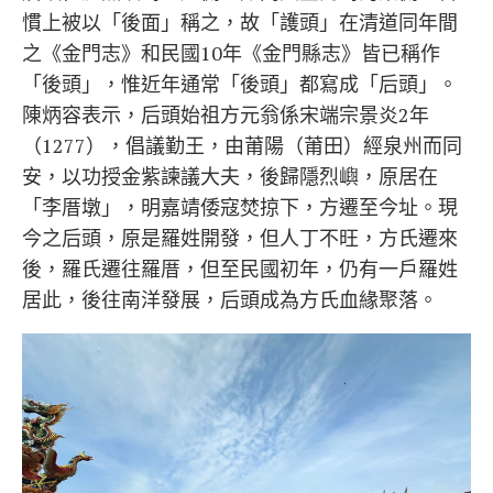
慣上被以「後面」稱之，故「護頭」在清道同年間
之《金門志》和民國10年《金門縣志》皆已稱作
「後頭」，惟近年通常「後頭」都寫成「后頭」。
陳炳容表示，后頭始祖方元翁係宋端宗景炎2年
（1277），倡議勤王，由莆陽（莆田）經泉州而同
安，以功授金紫諫議大夫，後歸隱烈嶼，原居在
「李厝墩」，明嘉靖倭寇焚掠下，方遷至今址。現
今之后頭，原是羅姓開發，但人丁不旺，方氏遷來
後，羅氏遷往羅厝，但至民國初年，仍有一戶羅姓
居此，後往南洋發展，后頭成為方氏血緣聚落。