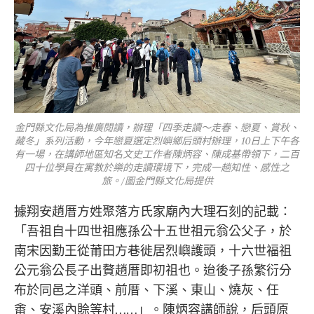
金門縣文化局為推廣閱讀，辦理「四季走讀～走春、戀夏、賞秋、
藏冬」系列活動，今年戀夏選定烈嶼鄉后頭村辦理，10日上下午各
有一場，在講師地區知名文史工作者陳炳容、陳成基帶領下，二百
四十位學員在寓教於樂的走讀環境下，完成一趟知性、感性之
旅。/圖金門縣文化局提供
據翔安趙厝方姓聚落方氏家廟內大理石刻的記載：
「吾祖自十四世祖應孫公十五世祖元翁公父子，於
南宋因勤王從莆田方巷徙居烈嶼護頭，十六世福祖
公元翁公長子出贅趙厝即初祖也。迨後子孫繁衍分
布於同邑之洋頭、前厝、下溪、東山、燒灰、任
畬、安溪內賒等村……」。陳炳容講師說，后頭原