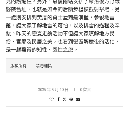
見的護龍柱。叧外，最後兩站安排了聚落後方野戰
醫院舊址，也就是如今的后麟步槍模擬射擊場，叧
一處則安排到黃厝的勇士堡到鐵漢堡，參觀地雷
館，讓大家了解地雷的可怕，以及排雷的過程及辛
酸。昨天的戀夏走讀活動不但讓大家暸解地方民
俗、宮廟及民居之美，也看到營區解嚴後的活化，
是一趟難得的知性、感性之旅。
版權所有    請勿翻攝
2025 年 5 月 10 日
0 留言