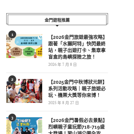
金門遊程推薦
1
【2026金門旅遊最強攻略】
跟著「水獺阿特」快閃最終
站，親子出遊打卡、集章拿
盲盒的島嶼探險之旅！
2026 年 7 月 8 日
2
【2025金門中秋博狀元餅】
系列活動攻略｜親子旅遊必
玩、機票大獎等你來博！
2025 年 8 月 27 日
3
【2026金門暑假必去景點】
烈嶼親子童玩節718-719盛
大登場！習山湖公園全攻