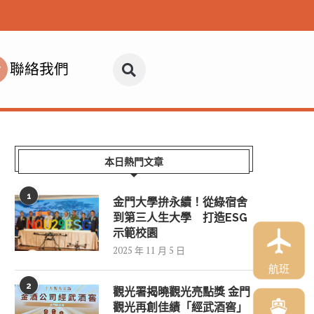
聯絡我們
本日熱門文章
1
金門大學拚永續！從綠宿舍
到第三人生大學 打造ESG
示範校園
2025 年 11 月 5 日
航班
2
觀光署揭曉觀光亮點獎 金門
觀光再創佳績「經武酒窖」