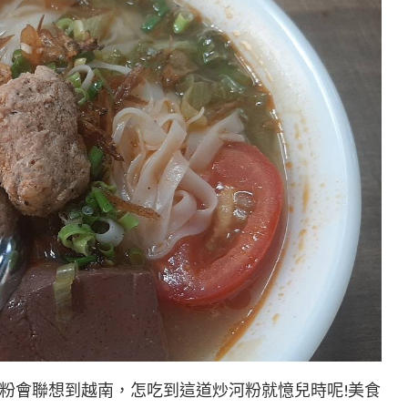
粉會聯想到越南，怎吃到這道炒河粉就憶兒時呢!美食