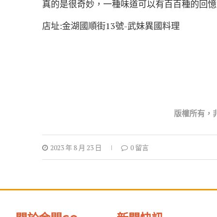
真的是很奇妙，一種味道可以有百百種的回憶
店址:金湖國順街13號-武妹異國料理
版權所
有，
2023 年 8 月 23 日
0 留言