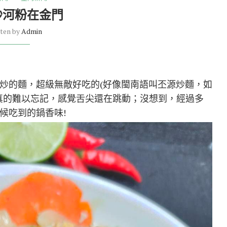
炒河粉在金門
tten by
Admin
炒的麵，超級無敵好吃的(好像閩南語叫丕源炒麵，如
真的難以忘記，感覺舌尖還在跳動；沒想到，經過多
候吃到的鍋香味!