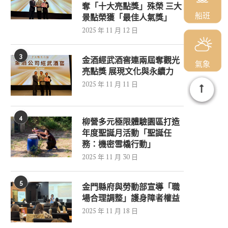
奪「十大亮點獎」殊榮 三大
船班
景點榮獲「最佳人氣獎」
2025 年 11 月 12 日
3
金酒經武酒窖連兩屆奪觀光
氣象
亮點獎 展現文化與永續力
2025 年 11 月 11 日
4
柳營多元極限體驗園區打造
年度聖誕月活動「聖誕任
務：機密雪橇行動」
2025 年 11 月 30 日
5
金門縣府與勞動部宣導「職
場合理調整」護身障者權益
2025 年 11 月 18 日