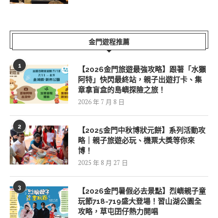
金門遊程推薦
1
【2026金門旅遊最強攻略】跟著「水獺
阿特」快閃最終站，親子出遊打卡、集
章拿盲盒的島嶼探險之旅！
2026 年 7 月 8 日
2
【2025金門中秋博狀元餅】系列活動攻
略｜親子旅遊必玩、機票大獎等你來
博！
2025 年 8 月 27 日
3
【2026金門暑假必去景點】烈嶼親子童
玩節718-719盛大登場！習山湖公園全
攻略，草屯囝仔熱力開唱