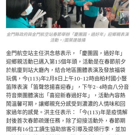
金門縣政府與金門航空站春節舉辦「慶團圓，過好年」迎鄉親表演
活動。/圖葉建雄攝
金門航空站主任洪念慈表示，「慶團圓，過好年」
迎鄉親活動已邁入第15個年頭，活動是在春節前夕
於航廈到站大廳內，結合地區團體表演及發放福袋
玩偶，今(113)年2月8日上午10~12時由柏村國小豎
笛隊表演「笛聲悠揚喜迎春」，下午2~4時由八分音
符音樂團體演出「喜迎新春過好年」，活動內容熱
鬧溫馨可期，讓鄉親充分感受到濃濃的人情味和回
家過年的感覺。洪主任表示：「今(113)年是疫情解
封後首次春節疏運任務，除了迎接活動外，春節期
間將有16位工讀生協助旅客引導及提領行李，並加