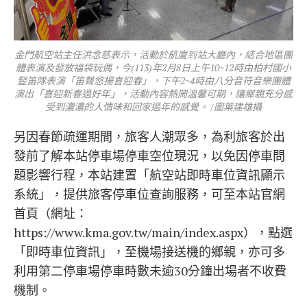
金門航空站主任洪念慈表示，活動於航廈到站大廳內，結合地區團
體表演及發放福袋玩偶，今(113)年2月8日上午10~12時由柏村國小
豎笛隊表演「笛聲悠揚喜迎春」，下午2~4時由八分音符音樂團體
演出「喜迎新春過好年」，活動內容熱鬧溫馨可期，讓鄉親充分感
受到濃濃的人情味和回家過年的感覺。 /圖葉建雄攝
另因春節疏運期間，旅客人潮眾多，為利旅客於出
發前了解本站停車場停車空位現況，以免因停車問
題影響行程，本站建置「航空站即時車位資訊顯示
系統」，提供旅客停車位查詢服務，可至本站官網
首頁（網址：
https://www.kma.gov.tw/main/index.aspx），點選
「即時車位資訊」，至機場接送機的鄉親，亦可多
利用第二停車場停車時數未逾30分鐘出場者不收費
機制。