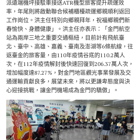
派遠端機坪接駁車接送ATR機型旅客提升疏運效
率，年尾則將啟動聯合候補櫃檯疏運鄉親順利返回
工作崗位。洪主任特別向鄉親拜年，祝福鄉親們新
春愉快、身體健康」。洪主任亦表示：「金門航空
站為兩岸三地之重要交通樞紐，目前計有飛航臺
北、臺中、高雄、嘉義、臺南及澎湖等6條航線，往
返臺金的旅客量，由110年疫情谷底的110.2萬人
次，在112年疫情解封後快速回復到206.37萬人次，
增加幅度達87.27%，對金門地區觀光事業發展及交
通運輸貢獻良多，展望未來，將以更謙卑態度與決
心迎接挑戰，讓金門機場成為金門的驕傲」。