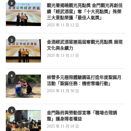
2
觀光署揭曉觀光亮點獎 金門觀光再創佳
績「經武酒窖」奪「十大亮點獎」殊榮
三大景點榮獲「最佳人氣獎」
2025 年 11 月 12 日
3
金酒經武酒窖連兩屆奪觀光亮點獎 展現
文化與永續力
2025 年 11 月 11 日
4
柳營多元極限體驗園區打造年度聖誕月
活動「聖誕任務：機密雪橇行動」
2025 年 11 月 30 日
5
金門縣府與勞動部宣導「職場合理調
整」護身障者權益
2025 年 11 月 18 日