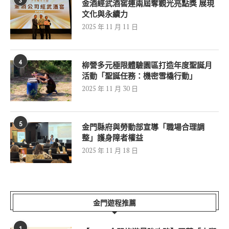
金酒經武酒窖連兩屆奪觀光亮點獎 展現
文化與永續力
2025 年 11 月 11 日
4
柳營多元極限體驗園區打造年度聖誕月
活動「聖誕任務：機密雪橇行動」
2025 年 11 月 30 日
5
金門縣府與勞動部宣導「職場合理調
整」護身障者權益
2025 年 11 月 18 日
金門遊程推薦
1