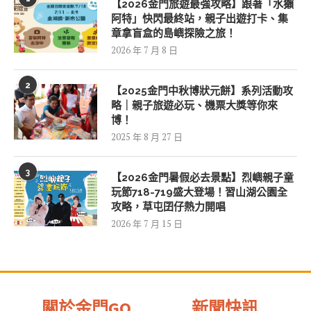
【2026金門旅遊最強攻略】跟著「水獺
阿特」快閃最終站，親子出遊打卡、集
章拿盲盒的島嶼探險之旅！
2026 年 7 月 8 日
2
【2025金門中秋博狀元餅】系列活動攻
略｜親子旅遊必玩、機票大獎等你來
博！
2025 年 8 月 27 日
3
【2026金門暑假必去景點】烈嶼親子童
玩節718-719盛大登場！習山湖公園全
攻略，草屯囝仔熱力開唱
2026 年 7 月 15 日
關於金門GO
新聞快訊