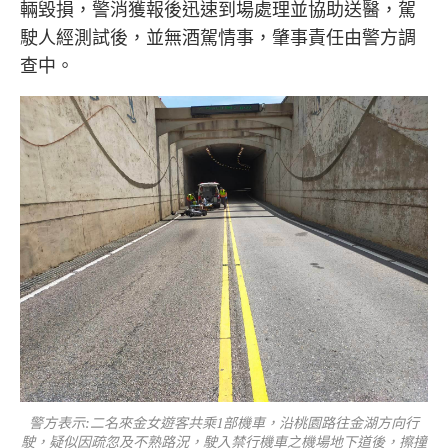
輛毀損，警消獲報後迅速到場處理並協助送醫，駕
駛人經測試後，並無酒駕情事，肇事責任由警方調
查中。
警方表示:二名來金女遊客共乘1部機車，沿桃園路往金湖方向行
駛，疑似因疏忽及不熟路況，駛入禁行機車之機場地下道後，擦撞