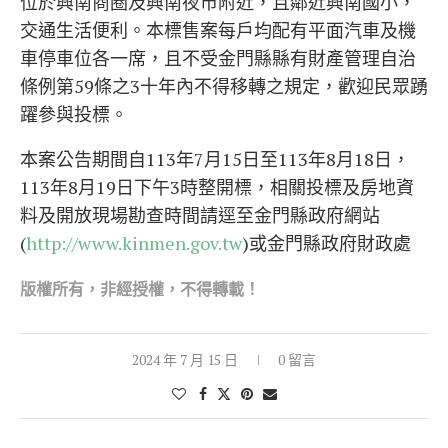
位於興南商圈及興南夜市附近，且鄰近興南國小，
交通生活便利。本標售案每戶均配有平面汽車及機
車停車位各一席，且不受金門縣縣有財產管理自治
條例第59條之3十年內不得移轉之規定，歡迎民眾踴
躍參與投標。
本案公告期間自113年7月15日至113年8月18日，
113年8月19日下午3時整開標，相關投標及房地資
料及開放現場勘查時間請逕至金門縣政府網站
(
http://www.kinmen.gov.tw
)或金門縣政府財政處
版權所有，非經
授權，不得轉載！
2024 年 7 月 15 日
0 留言