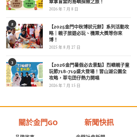
章拿盲盒的島嶼探險之旅！
2026 年 7 月 8 日
2
【2025金門中秋博狀元餅】系列活動攻
略｜親子旅遊必玩、機票大獎等你來
博！
2025 年 8 月 27 日
3
【2026金門暑假必去景點】烈嶼親子童
玩節718-719盛大登場！習山湖公園全
攻略，草屯囝仔熱力開唱
2026 年 7 月 15 日
關於金門GO
新聞快訊