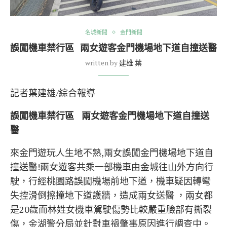
名城新聞
金門新聞
誤闖機車禁行區 兩女遊客金門機場地下道自撞送醫
written by
建雄 葉
記者葉建雄/綜合報導
誤闖
機車禁行區
兩女遊客金門機場地下道自撞送
醫
來金門遊玩人生地不熟,兩女誤闖金門機場地下道自
撞送醫!兩女遊客共乘一部機車由金城往山外方向行
駛，行經桃園路誤闖機場前地下道，機車疑因轉彎
失控滑倒擦撞地下道護牆，造成兩女送醫 ，兩女都
是20歲而林姓女機車駕駛傷勢比較嚴重臉部有撕裂
傷，金湖警分局並針對車禍肇事原因進行調查中。