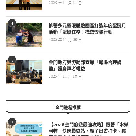
2025 年 11 月 11 日
4
柳營多元極限體驗園區打造年度聖誕月
活動「聖誕任務：機密雪橇行動」
2025 年 11 月 30 日
5
金門縣府與勞動部宣導「職場合理調
整」護身障者權益
2025 年 11 月 18 日
金門遊程推薦
1
【2026金門旅遊最強攻略】跟著「水獺
阿特」快閃最終站，親子出遊打卡、集