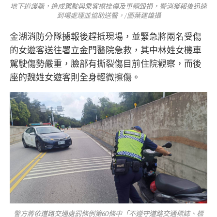
地下道護牆，造成駕駛與乘客擦挫傷及車輛毀損，警消獲報後迅速
到場處理並協助送醫，/圖葉建雄攝
金湖消防分隊據報後趕抵現場，並緊急將兩名受傷
的女遊客送往署立金門醫院急救，其中林姓女機車
駕駛傷勢嚴重，臉部有撕裂傷目前住院觀察，而後
座的魏姓女遊客則全身輕微擦傷。
警方將依道路交通處罰條例第60條中「不遵守道路交通標誌、標