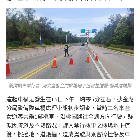
誤闖機車禁行區 兩女遊客金門機場地下道自撞送醫/圖葉建雄攝
這起車禍是發生在15日下午一時零5分左右，據金湖
分局警備隊車禍處理小組初步調查，當時二名來金
女遊客共乘1部機車，沿桃園路往金湖方向行駛，疑
似因疏忽及不熟路況，駛入禁行機車之機場地下道
後，擦撞地下道護牆，造成駕駛與乘客擦挫傷及車