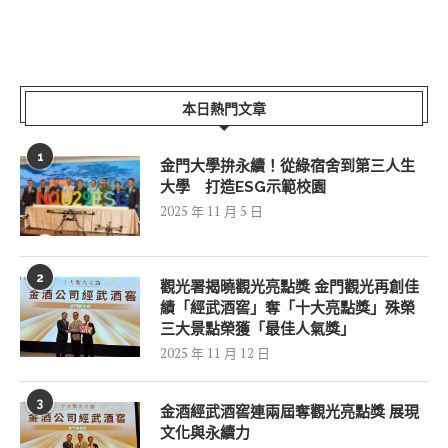
本日熱門文章
1
金門大學拚永續！從綠宿舍到第三人生
大學 打造ESG示範校園
2025 年 11 月 5 日
2
觀光署揭曉觀光亮點獎 金門觀光再創佳
績「經武酒窖」奪「十大亮點獎」殊榮
三大景點榮獲「最佳人氣獎」
2025 年 11 月 12 日
3
金酒經武酒窖連兩屆奪觀光亮點獎 展現
文化與永續力