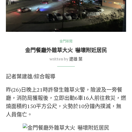
金門新聞
金門餐廳外雜草大火 嚇壞附近居民
written by
建雄 葉
記者葉建雄/綜合報導
昨(26)日晚上21時許發生雜草火警，險波及一旁餐
廳，消防局獲報後，立即出動6車16人前往救災，燃
燒面積約150平方公尺，火勢於10分鐘內撲滅，無
人員傷亡。