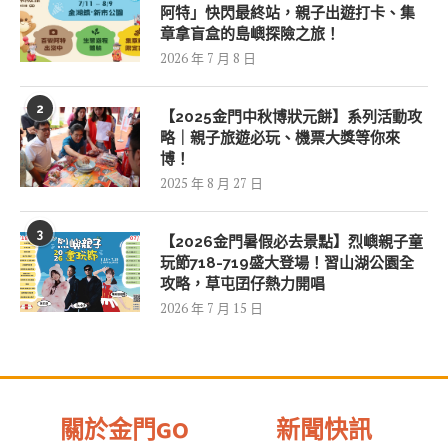
阿特」快閃最終站，親子出遊打卡、集
章拿盲盒的島嶼探險之旅！
2026 年 7 月 8 日
2
【2025金門中秋博狀元餅】系列活動攻
略｜親子旅遊必玩、機票大獎等你來
博！
2025 年 8 月 27 日
3
【2026金門暑假必去景點】烈嶼親子童
玩節718-719盛大登場！習山湖公園全
攻略，草屯囝仔熱力開唱
2026 年 7 月 15 日
關於金門GO
新聞快訊