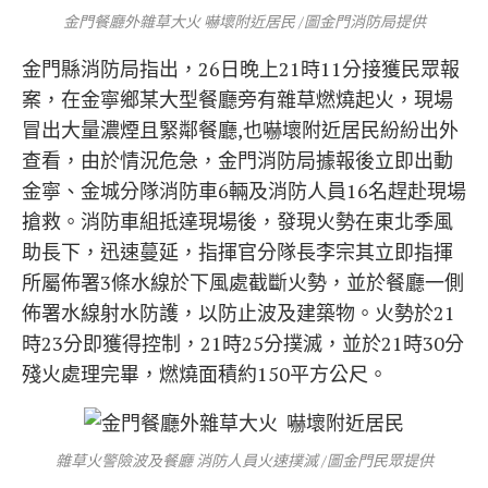
金門餐廳外雜草大火 嚇壞附近居民 /圖金門消防局提供
金門縣消防局指出，26日晚上21時11分接獲民眾報
案，在金寧鄉某大型餐廳旁有雜草燃燒起火，現場
冒出大量濃煙且緊鄰餐廳,也嚇壞附近居民紛紛出外
查看，由於情況危急，金門消防局據報後立即出動
金寧、金城分隊消防車6輛及消防人員16名趕赴現場
搶救。消防車組抵達現場後，發現火勢在東北季風
助長下，迅速蔓延，指揮官分隊長李宗其立即指揮
所屬佈署3條水線於下風處截斷火勢，並於餐廳一側
佈署水線射水防護，以防止波及建築物。火勢於21
時23分即獲得控制，21時25分撲滅，並於21時30分
殘火處理完畢，燃燒面積約150平方公尺。
雜草火警險波及餐廳 消防人員火速撲滅 /圖金門民眾提供