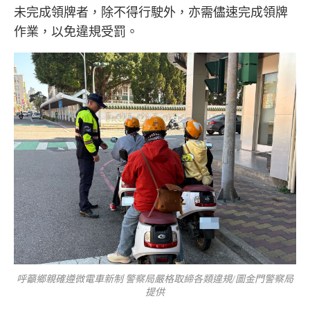
未完成領牌者，除不得行駛外，亦需儘速完成領牌
作業，以免違規受罰。
呼籲鄉親確遵微電車新制 警察局嚴格取締各類違規/圖金門警察局
提供