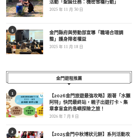
活動「聖誕任務：機密雪橇行動」
2025 年 11 月 30 日
5
金門縣府與勞動部宣導「職場合理調
整」護身障者權益
2025 年 11 月 18 日
金門遊程推薦
1
【2026金門旅遊最強攻略】跟著「水獺
阿特」快閃最終站，親子出遊打卡、集
章拿盲盒的島嶼探險之旅！
2026 年 7 月 8 日
2
【2025金門中秋博狀元餅】系列活動攻