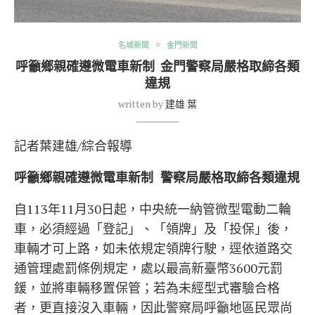
名城新聞
金門新聞
呼籲鄉親確遵微電車新制 金門警察局嚴格取締各類
違規
written by
建雄 葉
記者葉建雄/綜合報導
呼籲鄉親確遵微電車新制 警察局嚴格取締各類違規
自113年11月30日起，中央統一納管微型電動二輪
車，必須經過「登記」、「領牌」及「投保」後，
車輛才可上路，如未依規定領牌行駛，逕依道路交
通管理處罰條例規定，處以最高新臺幣3600元罰
鍰，並將車輛移置保管；若為未經型式審驗合格
者，更直接沒入車輛，因此警察局呼籲地區民眾尚