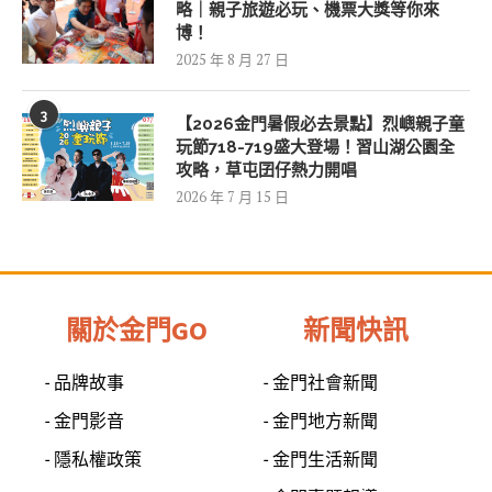
略｜親子旅遊必玩、機票大獎等你來
博！
2025 年 8 月 27 日
3
【2026金門暑假必去景點】烈嶼親子童
玩節718-719盛大登場！習山湖公園全
攻略，草屯囝仔熱力開唱
2026 年 7 月 15 日
關於金門GO
新聞快訊
- 品牌故事
- 金門社會新聞
- 金門影音
- 金門地方新聞
- 隱私權政策
- 金門生活新聞