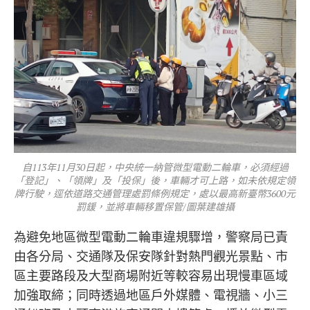
自113年11月30日起，中央統一納管微型電動二輪車，必須經過
「登記」、「領牌」及「投保」後，車輛才可上路，如未依規定領
牌行駛，逕依道路交通管理處罰條例規定，處以最高新臺幣3600元
罰鍰，並將車輛移置保管/圖葉建雄攝
為避免地區微型電動二輪車違規驟增，警察局已責
由各分局、交通隊及保安隊針對熱門觀光景點、市
區主要路段及大型商場附近等較容易出現慢車區域
加強取締；同時透過地區戶外媒體、電視牆、小三