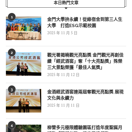
本日熱門文章
1
金門大學拚永續！從綠宿舍到第三人生
大學 打造ESG示範校園
2025 年 11 月 5 日
2
觀光署揭曉觀光亮點獎 金門觀光再創佳
績「經武酒窖」奪「十大亮點獎」殊榮
三大景點榮獲「最佳人氣獎」
2025 年 11 月 12 日
3
金酒經武酒窖連兩屆奪觀光亮點獎 展現
文化與永續力
2025 年 11 月 11 日
4
柳營多元極限體驗園區打造年度聖誕月