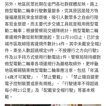
另外，地區民眾近期在金門各社群媒體反映，路上
微型電動二輪車行駛數量變多，究其原因是陸方恢
復福建居民來金旅遊後，吸引人數眾多之自由行陸
客蒞金旅遊，而主要代步交通工具就是租用微型電
動二輪車；根據警察局交通隊統計，微型電動二輪
車違規件數從新制實施起，至12月10日止，已於金
城市區取締陸客違規件數計14件，其中未戴安全帽2
件、乘坐人數超過規定9件、不按遵行之方向行駛2
件及以手持方式使用行動電話1件。警察局除持續對
微型電動二輪車各項違規行為嚴格取締外，更呼籲
地區鄉親騎乘微型電動二輪車應注意，包括「年滿
14歲才可駕駛」、「禁止雙載」、「禁止擅自變更
電子控制裝置或原有規格」、「行駛速率不得超過
每小時25公里」及「配戴安全帽行駛」等基本規
範。