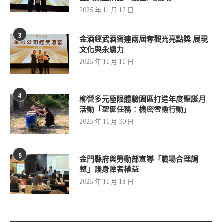
2025 年 11 月 12 日
3
金酒經武酒窖連兩屆奪觀光亮點獎 展現
文化與永續力
2025 年 11 月 11 日
4
柳營多元極限體驗園區打造年度聖誕月
活動「聖誕任務：機密雪橇行動」
2025 年 11 月 30 日
5
金門縣府與勞動部宣導「職場合理調
整」護身障者權益
2025 年 11 月 18 日