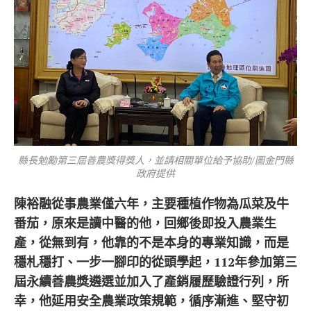
縣長勉勵第三屆善農獎得獎人，並請相關單位給予協助/圖金門縣
政府提供
陳裕融從事農業僅六年，主要種植作物為瓜菜及牛
番茄，原來是讀中醫的他，回鄉後即投入農業生
產，從無到有，他靠的不是本身的專業知識，而是
穩札穩打、一步一腳印的從頭學起，112年參加第三
屆永續善農獎遴選並加入了產銷履歷驗證行列，所
幸，他延用安全農業政策規範，循序漸進、堅守初