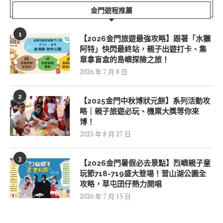
金門遊程推薦
1
【2026金門旅遊最強攻略】跟著「水獺
阿特」快閃最終站，親子出遊打卡、集
章拿盲盒的島嶼探險之旅！
2026 年 7 月 8 日
2
【2025金門中秋博狀元餅】系列活動攻
略｜親子旅遊必玩、機票大獎等你來
博！
2025 年 8 月 27 日
3
【2026金門暑假必去景點】烈嶼親子童
玩節718-719盛大登場！習山湖公園全
攻略，草屯囝仔熱力開唱
2026 年 7 月 15 日