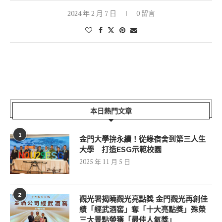
2024 年 2 月 7 日
0 留言
本日熱門文章
1
金門大學拚永續！從綠宿舍到第三人生
大學 打造ESG示範校園
2025 年 11 月 5 日
2
觀光署揭曉觀光亮點獎 金門觀光再創佳
績「經武酒窖」奪「十大亮點獎」殊榮
三大景點榮獲「最佳人氣獎」