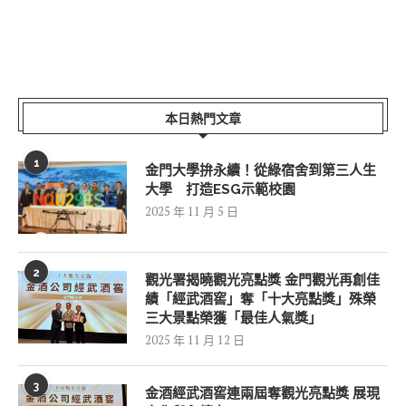
本日熱門文章
1
金門大學拚永續！從綠宿舍到第三人生
大學 打造ESG示範校園
2025 年 11 月 5 日
2
觀光署揭曉觀光亮點獎 金門觀光再創佳
績「經武酒窖」奪「十大亮點獎」殊榮
三大景點榮獲「最佳人氣獎」
2025 年 11 月 12 日
3
金酒經武酒窖連兩屆奪觀光亮點獎 展現