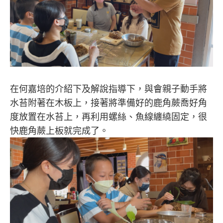
在何嘉培的介紹下及解說指導下，與會親子動手將
水苔附著在木板上，接著將準備好的鹿角蕨喬好角
度放置在水苔上，再利用螺絲、魚線纏繞固定，很
快鹿角蕨上板就完成了。