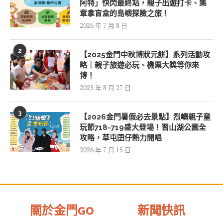
阿特」快閃最終站，親子出遊打卡、集
章拿盲盒的島嶼探險之旅！
2026 年 7 月 8 日
2
【2025金門中秋博狀元餅】系列活動攻
略｜親子旅遊必玩、機票大獎等你來
博！
2025 年 8 月 27 日
3
【2026金門暑假必去景點】烈嶼親子童
玩節718-719盛大登場！習山湖公園全
攻略，草屯囝仔熱力開唱
2026 年 7 月 15 日
關於金門GO
新聞快訊