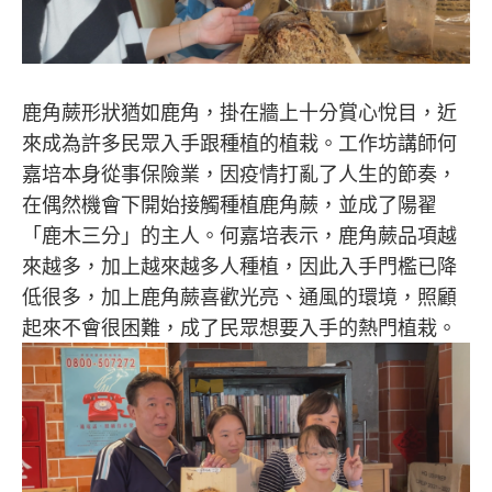
鹿角蕨形狀猶如鹿角，掛在牆上十分賞心悅目，近
來成為許多民眾入手跟種植的植栽。工作坊講師何
嘉培本身從事保險業，因疫情打亂了人生的節奏，
在偶然機會下開始接觸種植鹿角蕨，並成了陽翟
「鹿木三分」的主人。何嘉培表示，鹿角蕨品項越
來越多，加上越來越多人種植，因此入手門檻已降
低很多，加上鹿角蕨喜歡光亮、通風的環境，照顧
起來不會很困難，成了民眾想要入手的熱門植栽。