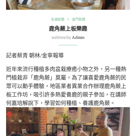
名城新聞
金門新聞
鹿角蕨上板樂趣
written by
Admin
記者蔡青 朝林/金寧報導
近年來流行種植多肉盆栽療癒小物之外，另一種熱
門植栽非「鹿角蕨」莫屬，為了讓喜愛鹿角蕨的民
眾可以動手體驗，地區業者異業合作辦理鹿角蕨上
板工作坊，吸引許多熱愛養鹿的親子參加，在講師
何嘉培解說下，學習如何種植、養護鹿角蕨。