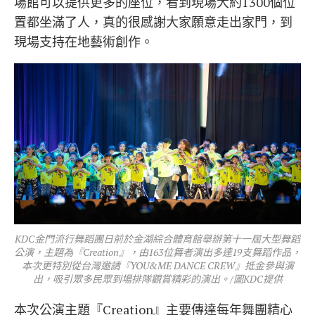
場館可以提供更多的座位，看到現場大約1300個位
置都坐滿了人，真的很感謝大家願意走出家門，到
現場支持在地藝術創作。
KDC金門流行舞蹈團日前於金湖綜合體育館舉辦第十一屆大型舞蹈
公演，主題為『Creation』，由163位舞者演出多達19支舞蹈作品，
本次更特別從台灣邀請『YOU&ME DANCE CREW』抵金參與演
出，吸引眾多民眾到場排隊觀賞精彩的演出。/圖KDC提供
本次公演主題『Creation』主要傳達每年舞團精心