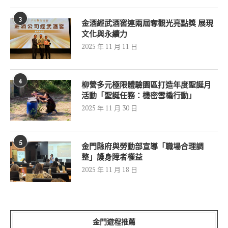
3
金酒經武酒窖連兩屆奪觀光亮點獎 展現
文化與永續力
2025 年 11 月 11 日
4
柳營多元極限體驗園區打造年度聖誕月
活動「聖誕任務：機密雪橇行動」
2025 年 11 月 30 日
5
金門縣府與勞動部宣導「職場合理調
整」護身障者權益
2025 年 11 月 18 日
金門遊程推薦