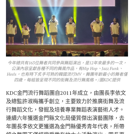
今年總共有163位舞者共同參與舞蹈演出，是12年來最多的一次，
公演內容呈獻各種不同的舞風作品，有Hip Hop、Jazz Funk、
Heels，也有時下炙手可熱的韓國流行MV，舞團年齡最小的舞者僅
四歲，每組皆呈現不同的街舞及流行舞風格。/圖KDC提供
KDC金門流行舞蹈團自2011年成立，由團長李依文
及總監許淑梅攜手創立，主要致力於推廣街舞及流
行舞蹈文化，發掘及培養專業舞蹈表演藝術人才。
連續六年獲選金門縣文化局優質傑出演藝團隊，去
年團長李依文更獲選為金門縣優秀青年代表，所帶