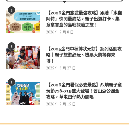
1
【2026金門旅遊最強攻略】跟著「水獺
阿特」快閃最終站，親子出遊打卡、集
章拿盲盒的島嶼探險之旅！
2026 年 7 月 8 日
2
【2025金門中秋博狀元餅】系列活動攻
略｜親子旅遊必玩、機票大獎等你來
博！
2025 年 8 月 27 日
3
【2026金門暑假必去景點】烈嶼親子童
玩節718-719盛大登場！習山湖公園全
攻略，草屯囝仔熱力開唱
2026 年 7 月 15 日