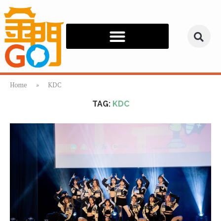
Home
»
KDC
TAG:
KDC