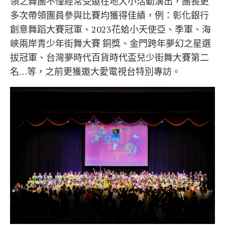
領之舞團不僅經常受邀在地大小活動演出，團長更
多次帶領團員參與比賽均獲得佳績，例：彰化銀行
創意舞蹈大賽冠軍、2023花蛤小天使亞、季軍、海
峽兩岸青少年街舞大賽 銅獎、金門跨年夢幻之星選
拔冠軍、台灣夢時代百貨時代盃兒少街舞大賽第二
名…等，之前更獲邀大愛電視台特別專訪。