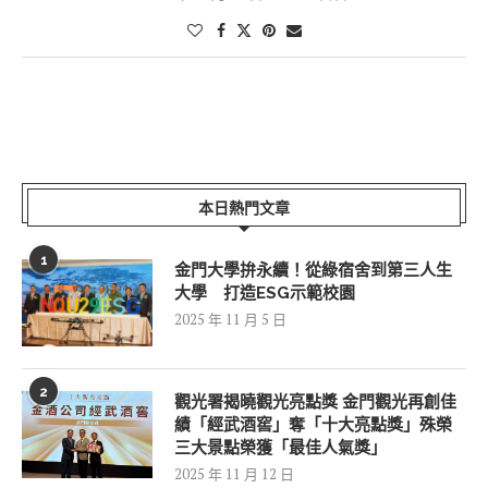
本日熱門文章
1
金門大學拚永續！從綠宿舍到第三人生
大學 打造ESG示範校園
2025 年 11 月 5 日
2
觀光署揭曉觀光亮點獎 金門觀光再創佳
績「經武酒窖」奪「十大亮點獎」殊榮
三大景點榮獲「最佳人氣獎」
2025 年 11 月 12 日