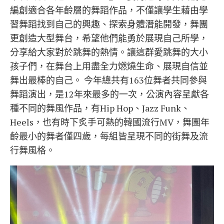
編創適合各年齡層的舞蹈作品，不僅讓學生藉由學
習舞蹈找到自己的興趣、探索身體潛能開發，舞團
更創造大型舞台，希望他們能勇於展現自己所學，
分享給大家對於跳舞的熱情。讓這群愛跳舞的大小
孩子們，在舞台上用盡全力燃燒生命、展現自信並
舞出最棒的自己。 今年總共有163位舞者共同參與
舞蹈演出，是12年來最多的一次，公演內容呈獻各
種不同的舞風作品，有Hip Hop、Jazz Funk、
Heels，也有時下炙手可熱的韓國流行MV，舞團年
齡最小的舞者僅四歲，每組皆呈現不同的街舞及流
行舞風格。