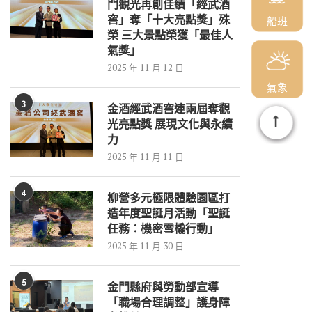
門觀光再創佳績「經武酒
窖」奪「十大亮點獎」殊
船班
榮 三大景點榮獲「最佳人
氣獎」
2025 年 11 月 12 日
氣象
3
金酒經武酒窖連兩屆奪觀
光亮點獎 展現文化與永續
力
2025 年 11 月 11 日
4
柳營多元極限體驗園區打
造年度聖誕月活動「聖誕
任務：機密雪橇行動」
2025 年 11 月 30 日
5
金門縣府與勞動部宣導
「職場合理調整」護身障