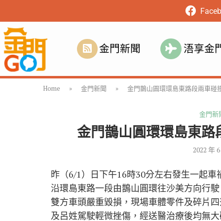
Face
金門新聞
浯享金
Home
»
金門新聞
»
金門鵲山圓環環島東路段兩車碰撞
金門新
金門鵲山圓環環島東路
2022 年 6
昨（6/1）日下午16時30分左右發生一
沿環島東路一段由鵲山圓環往沙美方向行駛
雙方車頭嚴重毀損，現場車體零件及碎片四
及呂姓駕駛輕微挫傷，經送醫治療後均無大