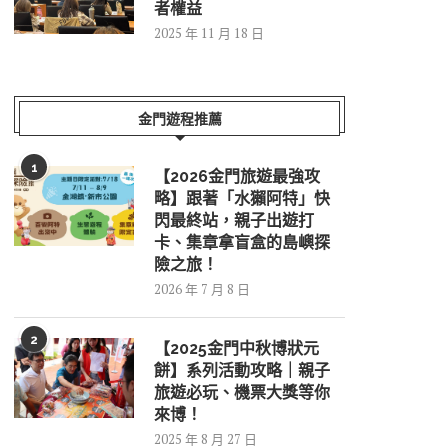
者權益
2025 年 11 月 18 日
金門遊程推薦
1
【2026金門旅遊最強攻
略】跟著「水獺阿特」快
閃最終站，親子出遊打
卡、集章拿盲盒的島嶼探
險之旅！
2026 年 7 月 8 日
2
【2025金門中秋博狀元
餅】系列活動攻略｜親子
旅遊必玩、機票大獎等你
來博！
2025 年 8 月 27 日