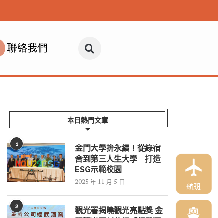
聯絡我們
本日熱門文章
1
金門大學拚永續！從綠宿
舍到第三人生大學 打造
ESG示範校園
2025 年 11 月 5 日
航班
2
觀光署揭曉觀光亮點獎 金