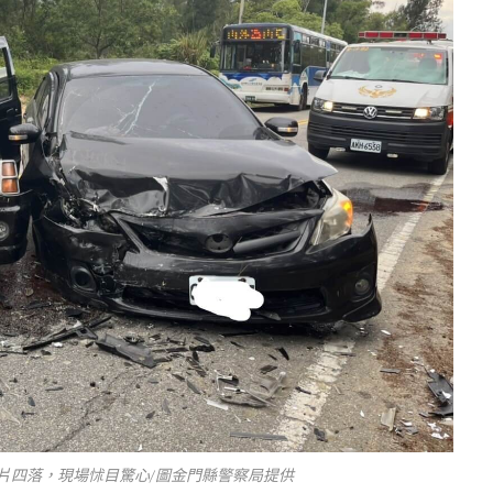
片四落，現場怵目驚心/圖金門縣警察局提供