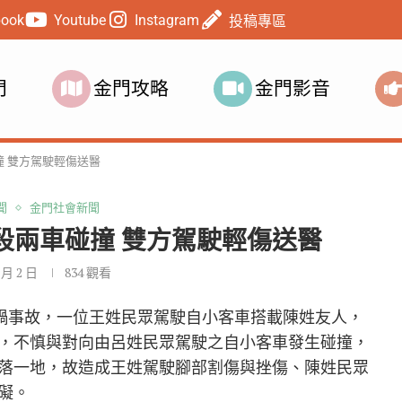
book
Youtube
Instagram
投稿專區
門
金門攻略
金門影音
 雙方駕駛輕傷送醫
聞
金門社會新聞
段兩車碰撞 雙方駕駛輕傷送醫
 月 2 日
834
觀看
起車禍事故，一位王姓民眾駕駛自小客車搭載陳姓友人，
，不慎與對向由呂姓民眾駕駛之自小客車發生碰撞，
落一地，故造成王姓駕駛腳部割傷與挫傷、陳姓民眾
礙。