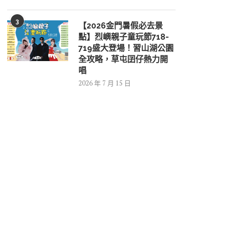
3
【2026金門暑假必去景
點】烈嶼親子童玩節718-
719盛大登場！習山湖公園
全攻略，草屯囝仔熱力開
唱
2026 年 7 月 15 日