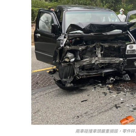
兩車碰撞車頭嚴重損毀，零件碎