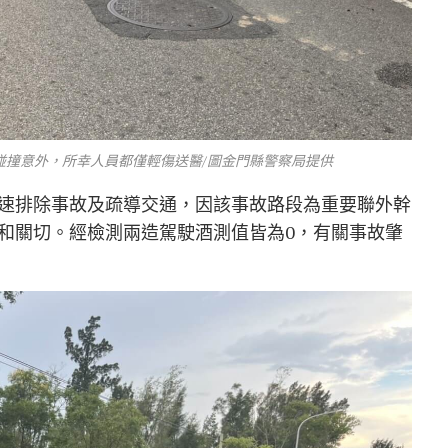
車碰撞意外，所幸人員都僅輕傷送醫/圖金門縣警察局提供
速排除事故及疏導交通，因該事故路段為重要聯外幹
和關切。經檢測兩造駕駛酒測值皆為0，有關事故肇