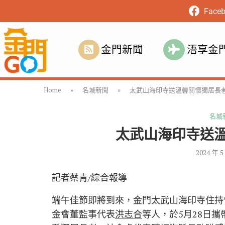
Face
金門新聞
浯享金
Home
»
名城新聞
»
太武山海印寺送溫馨關懷獨居長
名城
太武山海印寺送
2024 年 5
記者蔡青/綜合報導
端午佳節即將到來，金門太武山海印寺住持
金會董監事代表
洪志合
等人，於5月28日攜