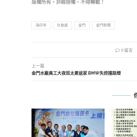
版權所有，非經
授權，不得轉載！
海印寺
社會處
金門
金門新聞
0 留言
上一篇
金門水廠員工大夜班太累返家 BMW失控撞路燈