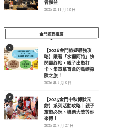
者權益
2025 年 11 月 18 日
金門遊程推薦
1
【2026金門旅遊最強攻
略】跟著「水獺阿特」快
閃最終站，親子出遊打
卡、集章拿盲盒的島嶼探
險之旅！
2026 年 7 月 8 日
2
【2025金門中秋博狀元
餅】系列活動攻略｜親子
旅遊必玩、機票大獎等你
來博！
2025 年 8 月 27 日