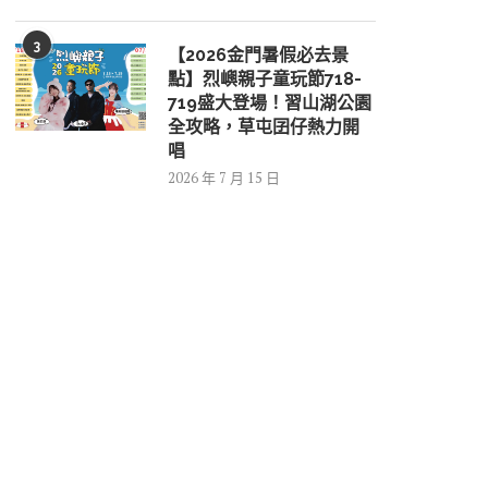
3
【2026金門暑假必去景
點】烈嶼親子童玩節718-
719盛大登場！習山湖公園
全攻略，草屯囝仔熱力開
唱
2026 年 7 月 15 日