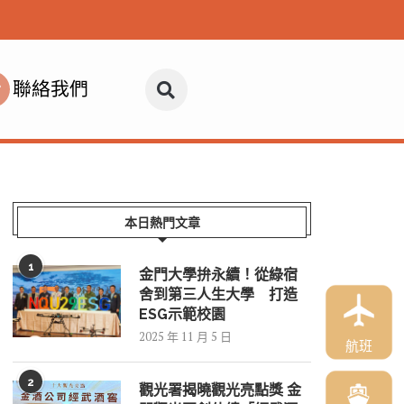
聯絡我們
本日熱門文章
1
金門大學拚永續！從綠宿
舍到第三人生大學 打造
ESG示範校園
2025 年 11 月 5 日
航班
2
觀光署揭曉觀光亮點獎 金