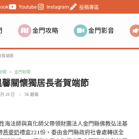
book
Youtube
Instagram
投稿專區
門
金門攻略
金門影音
者賀端節
新聞
金門新聞
溫馨關懷獨居長者賀端節
 月 28 日
3K
觀看
性海法師與真化師父帶領財團法人金門縣佛教弘法基
帶
燕麥奶
禮盒221份，委由金門縣政府社會處轉送全