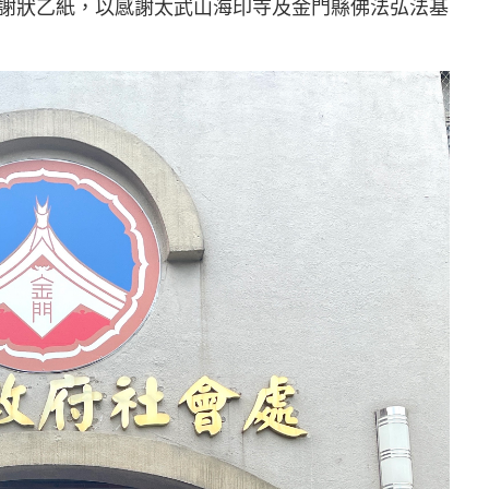
謝狀乙紙，以感謝太武山海印寺及金門縣佛法弘法基