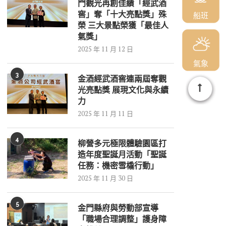
門觀光再創佳績「經武酒
窖」奪「十大亮點獎」殊
船班
榮 三大景點榮獲「最佳人
氣獎」
2025 年 11 月 12 日
氣象
3
金酒經武酒窖連兩屆奪觀
光亮點獎 展現文化與永續
力
2025 年 11 月 11 日
4
柳營多元極限體驗園區打
造年度聖誕月活動「聖誕
任務：機密雪橇行動」
2025 年 11 月 30 日
5
金門縣府與勞動部宣導
「職場合理調整」護身障