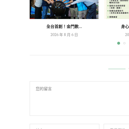
全台首創！金門數...
身心
2026 年 8 月 6 日
20