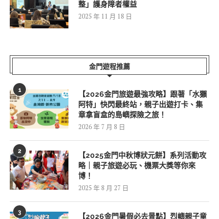
整」護身障者權益
2025 年 11 月 18 日
金門遊程推薦
1
【2026金門旅遊最強攻略】跟著「水獺
阿特」快閃最終站，親子出遊打卡、集
章拿盲盒的島嶼探險之旅！
2026 年 7 月 8 日
2
【2025金門中秋博狀元餅】系列活動攻
略｜親子旅遊必玩、機票大獎等你來
博！
2025 年 8 月 27 日
3
【2026金門暑假必去景點】烈嶼親子童