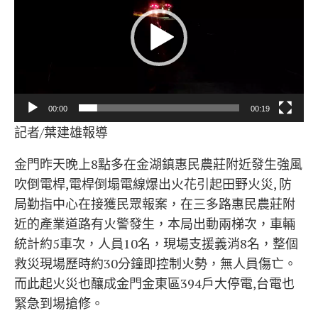
播
放
器
00:00
00:19
記者/葉建雄報導
金門昨天晚上8點多在金湖鎮惠民農莊附近發生強風
吹倒電桿,電桿倒塌電線爆出火花引起田野火災, 防
局勤指中心在接獲民眾報案，在三多路惠民農莊附
近的產業道路有火警發生，本局出動兩梯次，車輛
統計約5車次，人員10名，現場支援義消8名，整個
救災現場歷時約30分鐘即控制火勢，無人員傷亡。
而此起火災也釀成金門金東區394戶大停電,台電也
緊急到場搶修。