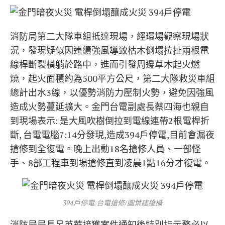
消防局第二大隊車組抵達現場，經環場觀察現場狀
況，發現疑似因連續強風導致枯木倒塌拉扯兩根電
線桿斷裂橫躺於路中，進而引發周邊草木起火燃
燒，起火面積約為500平方公尺，第二大隊救災車組
總計出水3線，以優勢消防力壓制火勢，避免因強風
造成火勢蔓延擴大。金門台電副處長蔡四海也親自
到現場表示: 是大風吹樹倒拉到電線連帶2根電桿折
斷, 台電電腦7:14分發現,造成394戶停電,目前會漏夜
搶修到全復電。晚上出動18名搶修人員、一部怪
手、8部工程車到場搶修直到凌晨1點16分才復電。
394戶停電.台電搶修/圖葉建雄攝
消防局局長呂英華接獲案件通知後特別指示務必以