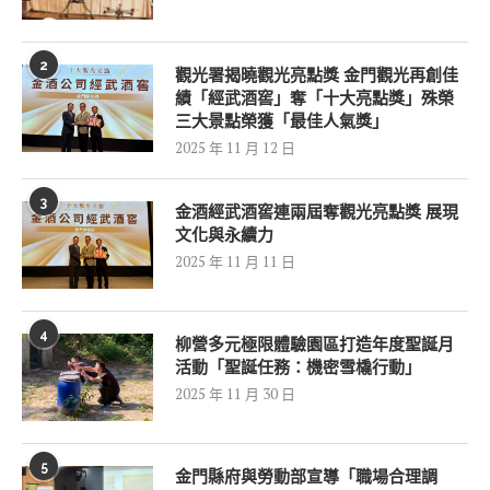
2
觀光署揭曉觀光亮點獎 金門觀光再創佳
績「經武酒窖」奪「十大亮點獎」殊榮
三大景點榮獲「最佳人氣獎」
2025 年 11 月 12 日
3
金酒經武酒窖連兩屆奪觀光亮點獎 展現
文化與永續力
2025 年 11 月 11 日
4
柳營多元極限體驗園區打造年度聖誕月
活動「聖誕任務：機密雪橇行動」
2025 年 11 月 30 日
5
金門縣府與勞動部宣導「職場合理調