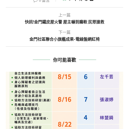
0 留言
上一篇
快訊!金門鐵皮屋火警 屋主嚇到癱軟 民眾搶救
下一篇
金門社區聯合小旗艦成果-電線盤網紅椅
你可能喜歡